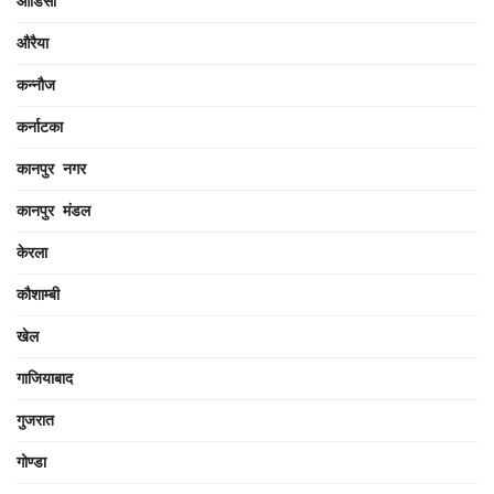
ओडिसा
औरैया
कन्नौज
कर्नाटका
कानपुर नगर
कानपुर मंडल
केरला
कौशाम्बी
खेल
गाजियाबाद
गुजरात
गोण्डा