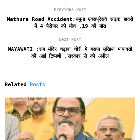
o
e
A
F
Previous Post
o
r
p
r
k
p
i
Mathura Road Accident:यमुना एक्सप्रेसवे सड़क हादसे
e
में 4 पैसेंजर की मौत ,19 की मौत
n
d
Next Post
l
MAYAWATI :राम मंदिर चढ़ावा चोरी में बसपा मुखिया मायावती
y
की आई टिप्पणी ,सरकार से की अपील
Related
Posts