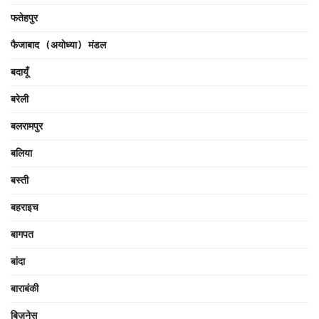
फतेहपुर
फैजाबाद (अयोध्या) मंडल
बदायूँ
बरेली
बलरामपुर
बलिया
बस्ती
बहराइच
बागपत
बांदा
बाराबंकी
बिज़नेस