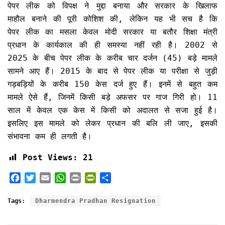
पेपर लीक को विपक्ष ने मुद्दा बनाया और सरकार के खिलाफ
माहौल बनाने की पूरी कोशिश की, लेकिन यह भी सच है कि
पेपर लीक का मसला केवल मोदी सरकार या बतौर शिक्षा मंत्री
प्रधान के कार्यकाल की ही समस्या नहीं रही है। 2002 से
2025 के बीच पेपर लीक के करीब चार दर्जन (45) बड़े मामले
सामने आए हैं। 2015 के बाद से पेपर लीक या परीक्षा से जुड़ी
गड़बड़ियों के करीब 150 केस दर्ज हुए हैं। इनमें से बहुत कम
मामले ऐसे हैं, जिनमें किसी बड़े अफसर पर गाज गिरी हो। 11
साल में केवल एक केस में किसी को अदालत से सजा हुई है।
इसलिए इस मामले को लेकर प्रधान की बलि ली जाए, इसकी
संभावना कम ही लगती है।
Post Views:
21
F
T
E
W
P
P
S
a
w
m
h
r
r
h
c
i
a
a
i
i
a
Tags:
Dharmendra Pradhan Resignation
e
t
i
t
n
n
r
b
t
l
s
t
t
e