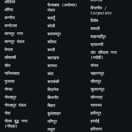
ओडिसा
फैजाबाद (अयोध्या)
विभागीय /
औरैया
मंडल
Corporate
कन्नौज
बदायूँ
विशेष
कर्नाटका
बरेली
शामली
कानपुर नगर
बलरामपुर
शाहजहाँपुर
कानपुर मंडल
बलिया
श्रावस्ती
केरला
बस्ती
संत रविदास नगर
कौशाम्बी
(भदोही)
बहराइच
खेल
संभल
बागपत
गाजियाबाद
सहारनपुर
बांदा
गुजरात
सीतापुर
बाराबंकी
गोण्डा
सुल्तानपुर
बिज़नेस
गोरखपुर
सोनभद्र
बिजनौर
गोरखपुर मंडल
स्वास्थ्य
बिहार
गोवा
हमीरपुर
बुलंदशहर
गौतम बुद्ध नगर
हरदोई
मणिपुर
(नोएडा)
हरियाणा
मथुरा