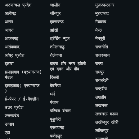
अरुणाचल प्रदेश
जालौन
मुज़फ्फरनगर
अलीगढ़
जौनपुर
मुरादाबाद
असम
झारखण्ड
मेघालय
आगरा
झांसी
मेरठ
आजमगढ़
ट्रेंडिंग न्यूज़
मैनपुरी
आतंकवाद
तमिलनाडु
राजनीति
आंध्र प्रदेश
तेलंगाना
राजस्थान
इटावा
दादरा और नगर हवेली
राज्य
एवं दमन और दीव
इलाहाबाद (प्रयागराज)
रामपुर
मंडल
दिल्ली
रायबरेली
इलाहाबाद( प्रयागराज
देवरिया
राष्ट्रीय
)
धर्म
लक्षद्वीप
ई-पेपर / ई-मैगज़ीन
पंजाब
लखनऊ
उत्तर प्रदेश
पश्चिम बंगाल
लखनऊ मंडल
उत्तराखंड
पुडुचेरी
लखीमपुर खीरी
उन्नाव
प्रतापगढ़
ललितपुर
एटा
फतेहपुर
वाराणसी