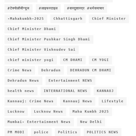
#टेक्नोलॉजीन्यूज
#लाइफस्टाइल
#वास्तुशास्त्र #धर्मसमाचार
-Mahakumbh-2025
Chhattisgarh
Chief Minister
Chief Minister Dhami
Chief Minister Pushkar Singh Dhami
Chief Minister Vishnudev Sai
chief minister yogi
CM DHAMI
CM YOGI
Crime News
Dehradun
DEHRADUN CM DHAMI
Dehradun News
Entertainment NEWS
health news
INTERNATIONAL NEWS
KANNAUJ
Kannauj: Crime News
Kannauj News
Lifestyle
Lucknow
Lucknow News
Maha Kumbh 2025
Mumbai- Entertainment News
New Delhi
PM MODI
police
Politics
POLITICS NEWS