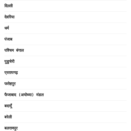
दिल्ली
देवरिया
धर्म
पंजाब
पश्चिम बंगाल
पुडुचेरी
प्रतापगढ़
फतेहपुर
फैजाबाद (अयोध्या) मंडल
बदायूँ
बरेली
बलरामपुर