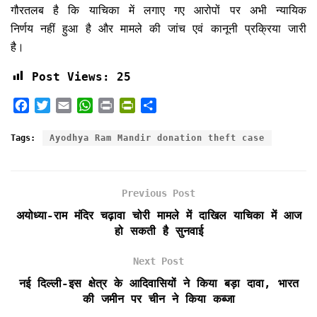
गौरतलब है कि याचिका में लगाए गए आरोपों पर अभी न्यायिक
निर्णय नहीं हुआ है और मामले की जांच एवं कानूनी प्रक्रिया जारी
है।
Post Views:
25
F
T
E
W
P
P
S
a
w
m
h
r
r
h
c
i
a
a
i
i
a
Tags:
Ayodhya Ram Mandir donation theft case
e
t
i
t
n
n
r
b
t
l
s
t
t
e
o
e
A
F
Previous Post
o
r
p
r
k
p
i
अयोध्या-राम मंदिर चढ़ावा चोरी मामले में दाखिल याचिका में आज
e
हो सकती है सुनवाई
n
d
Next Post
l
नई दिल्ली-इस क्षेत्र के आदिवासियों ने किया बड़ा दावा, भारत
y
की जमीन पर चीन ने किया कब्जा