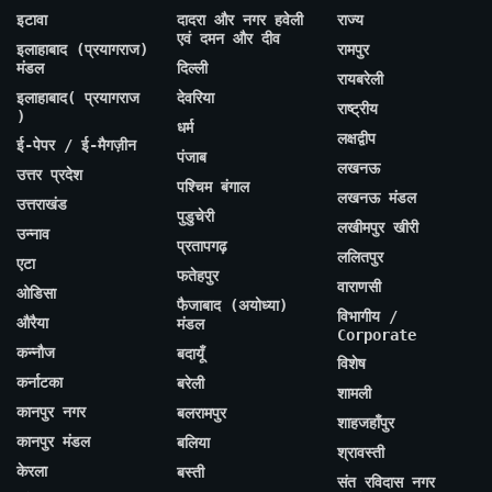
इटावा
दादरा और नगर हवेली
राज्य
एवं दमन और दीव
इलाहाबाद (प्रयागराज)
रामपुर
मंडल
दिल्ली
रायबरेली
इलाहाबाद( प्रयागराज
देवरिया
राष्ट्रीय
)
धर्म
लक्षद्वीप
ई-पेपर / ई-मैगज़ीन
पंजाब
लखनऊ
उत्तर प्रदेश
पश्चिम बंगाल
लखनऊ मंडल
उत्तराखंड
पुडुचेरी
लखीमपुर खीरी
उन्नाव
प्रतापगढ़
ललितपुर
एटा
फतेहपुर
वाराणसी
ओडिसा
फैजाबाद (अयोध्या)
विभागीय /
औरैया
मंडल
Corporate
कन्नौज
बदायूँ
विशेष
कर्नाटका
बरेली
शामली
कानपुर नगर
बलरामपुर
शाहजहाँपुर
कानपुर मंडल
बलिया
श्रावस्ती
केरला
बस्ती
संत रविदास नगर