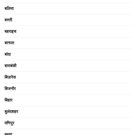
बलिया
बस्ती
बहराइच
बागपत
बांदा
बाराबंकी
बिज़नेस
बिजनौर
बिहार
बुलंदशहर
मणिपुर
मथुरा