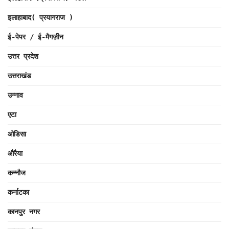
इलाहाबाद( प्रयागराज )
ई-पेपर / ई-मैगज़ीन
उत्तर प्रदेश
उत्तराखंड
उन्नाव
एटा
ओडिसा
औरैया
कन्नौज
कर्नाटका
कानपुर नगर