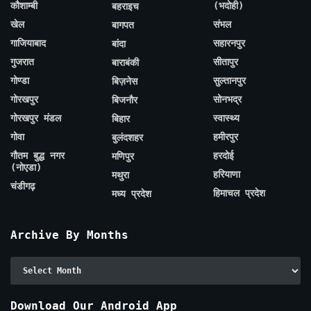
कौशाम्बी
(भदोही)
बहराइच
खेल
संभल
बागपत
गाजियाबाद
सहारनपुर
बांदा
गुजरात
सीतापुर
बाराबंकी
गोण्डा
सुल्तानपुर
बिज़नेस
गोरखपुर
सोनभद्र
बिजनौर
गोरखपुर मंडल
स्वास्थ्य
बिहार
गोवा
हमीरपुर
बुलंदशहर
गौतम बुद्ध नगर
हरदोई
मणिपुर
(नोएडा)
हरियाणा
मथुरा
चंडीगढ़
हिमाचल प्रदेश
मध्य प्रदेश
Archive By Months
Archive
By
Months
Download Our Android App