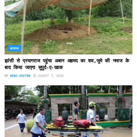
अपराध
झांसी से प्रयागराज पहुंचा अबान अहमद का शव,जुमे की नमाज के
बाद किया जाएगा सुपुर्द-ए-खाक
BY
NEWS-EDITOR
AUGUST 7, 2026