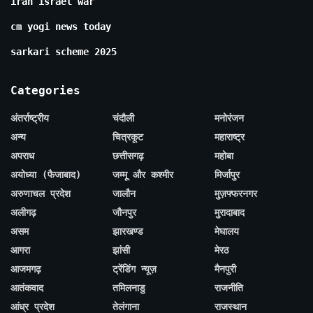
iran israel war
cm yogi news today
sarkari scheme 2025
Categories
अंतर्राष्ट्रीय
चंदौली
मनोरंजन
अन्य
चित्रकूट
महाराष्ट्र
अपराध
छत्तीसगढ़
महोबा
अयोध्या (फैजाबाद)
जम्मू और कश्मीर
मिर्जापुर
अरुणाचल प्रदेश
जालौन
मुज़फ्फरनगर
अलीगढ़
जौनपुर
मुरादाबाद
असम
झारखण्ड
मेघालय
आगरा
झांसी
मेरठ
आजमगढ़
ट्रेंडिंग न्यूज़
मैनपुरी
आतंकवाद
तमिलनाडु
राजनीति
आंध्र प्रदेश
तेलंगाना
राजस्थान