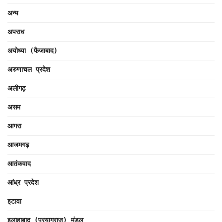
अन्य
अपराध
अयोध्या (फैजाबाद)
अरुणाचल प्रदेश
अलीगढ़
असम
आगरा
आजमगढ़
आतंकवाद
आंध्र प्रदेश
इटावा
इलाहाबाद (प्रयागराज) मंडल