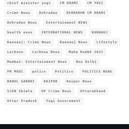
chief minister yogi
CM DHAMI
CM YOGI
Crime News
Dehradun
DEHRADUN CM DHAMI
Dehradun News
Entertainment NEWS
health news
INTERNATIONAL NEWS
KANNAUJ
Kannauj: Crime News
Kannauj News
Lifestyle
Lucknow
Lucknow News
Maha Kumbh 2025
Mumbai- Entertainment News
New Delhi
PM MODI
police
Politics
POLITICS NEWS
RAHUL GANDHI
RAIPUR
Raipur News
SJVN Shimla
UP Crime News
Uttarakhand
Uttar Pradesh
Yogi Government