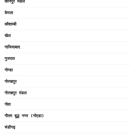
कानपुर मंडल
केरला
कौशाम्बी
खेल
गाजियाबाद
गुजरात
गोण्डा
गोरखपुर
गोरखपुर मंडल
गोवा
गौतम बुद्ध नगर (नोएडा)
चंडीगढ़