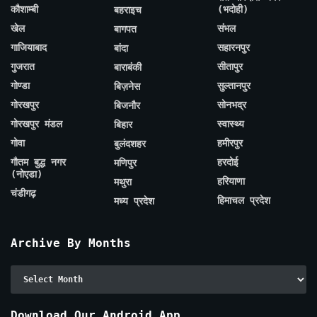
कौशाम्बी
(भदोही)
बहराइच
खेल
संभल
बागपत
गाजियाबाद
सहारनपुर
बांदा
गुजरात
सीतापुर
बाराबंकी
गोण्डा
सुल्तानपुर
बिज़नेस
गोरखपुर
सोनभद्र
बिजनौर
गोरखपुर मंडल
स्वास्थ्य
बिहार
गोवा
हमीरपुर
बुलंदशहर
गौतम बुद्ध नगर
हरदोई
मणिपुर
(नोएडा)
हरियाणा
मथुरा
चंडीगढ़
हिमाचल प्रदेश
मध्य प्रदेश
Archive By Months
Archive
By
Months
Download Our Android App