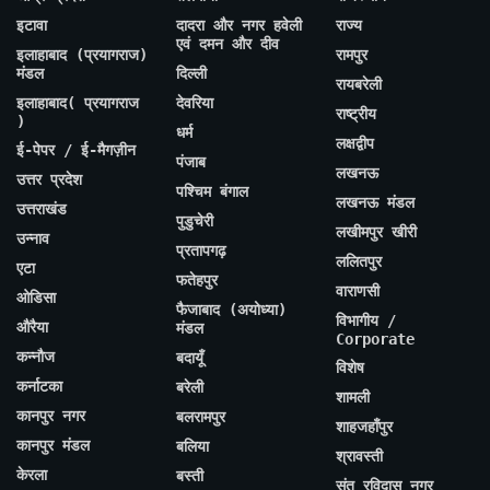
इटावा
दादरा और नगर हवेली
राज्य
एवं दमन और दीव
इलाहाबाद (प्रयागराज)
रामपुर
मंडल
दिल्ली
रायबरेली
इलाहाबाद( प्रयागराज
देवरिया
राष्ट्रीय
)
धर्म
लक्षद्वीप
ई-पेपर / ई-मैगज़ीन
पंजाब
लखनऊ
उत्तर प्रदेश
पश्चिम बंगाल
लखनऊ मंडल
उत्तराखंड
पुडुचेरी
लखीमपुर खीरी
उन्नाव
प्रतापगढ़
ललितपुर
एटा
फतेहपुर
वाराणसी
ओडिसा
फैजाबाद (अयोध्या)
विभागीय /
औरैया
मंडल
Corporate
कन्नौज
बदायूँ
विशेष
कर्नाटका
बरेली
शामली
कानपुर नगर
बलरामपुर
शाहजहाँपुर
कानपुर मंडल
बलिया
श्रावस्ती
केरला
बस्ती
संत रविदास नगर