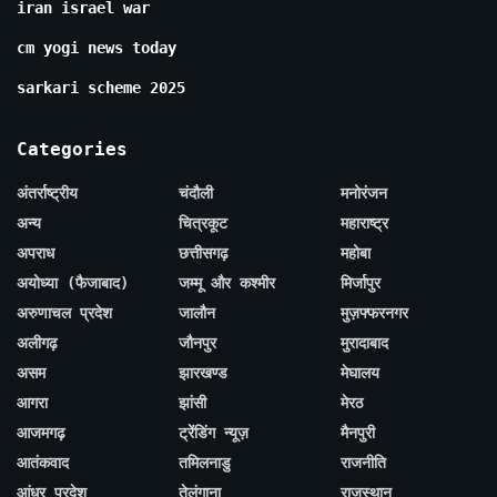
iran israel war
cm yogi news today
sarkari scheme 2025
Categories
अंतर्राष्ट्रीय
चंदौली
मनोरंजन
अन्य
चित्रकूट
महाराष्ट्र
अपराध
छत्तीसगढ़
महोबा
अयोध्या (फैजाबाद)
जम्मू और कश्मीर
मिर्जापुर
अरुणाचल प्रदेश
जालौन
मुज़फ्फरनगर
अलीगढ़
जौनपुर
मुरादाबाद
असम
झारखण्ड
मेघालय
आगरा
झांसी
मेरठ
आजमगढ़
ट्रेंडिंग न्यूज़
मैनपुरी
आतंकवाद
तमिलनाडु
राजनीति
आंध्र प्रदेश
तेलंगाना
राजस्थान