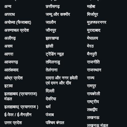
अन्य
छत्तीसगढ़
महोबा
अपराध
जम्मू और कश्मीर
मिर्जापुर
अयोध्या (फैजाबाद)
जालौन
मुज़फ्फरनगर
अरुणाचल प्रदेश
जौनपुर
मुरादाबाद
अलीगढ़
झारखण्ड
मेघालय
असम
झांसी
मेरठ
आगरा
ट्रेंडिंग न्यूज़
मैनपुरी
आजमगढ़
तमिलनाडु
राजनीति
आतंकवाद
तेलंगाना
राजस्थान
आंध्र प्रदेश
दादरा और नगर हवेली
राज्य
एवं दमन और दीव
इटावा
रामपुर
दिल्ली
इलाहाबाद (प्रयागराज)
रायबरेली
मंडल
देवरिया
राष्ट्रीय
इलाहाबाद( प्रयागराज )
धर्म
लक्षद्वीप
ई-पेपर / ई-मैगज़ीन
पंजाब
लखनऊ
उत्तर प्रदेश
पश्चिम बंगाल
लखनऊ मंडल