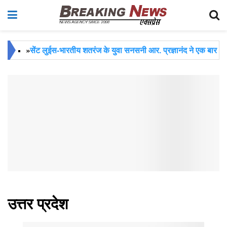
सेंट लुईस-भारतीय शतरंज के युवा सनसनी आर. प्रज्ञानंद ने एक बार
»
फिर पूरी दुनिया में देश का मान बढ़ाया
झांसी से प्रयागराज पहुंचा अबान अहमद का शव,जुमे की नमाज के
»
बाद किया जाएगा सुपुर्द-ए-खाक
बैंकॉक-सिरफिरे छात्र ने की अंधाधुंध फायरिंग ,2 शिक्षकों की मौत
»
,10 बच्चे घायल
न्यू मैक्सिको-लगातार मुसीबत में फंस रही है सोशल मीडिया की
»
दिग्गज कंपनी मेटा (Meta)
उत्तर प्रदेश
पटना-बांकीपुर उपचुनाव की गिनती जारी,शुरुआती रुझान में प्रशांत
»