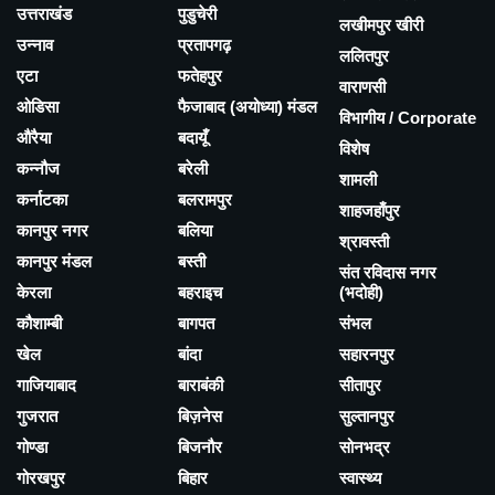
उत्तराखंड
पुडुचेरी
लखीमपुर खीरी
उन्नाव
प्रतापगढ़
ललितपुर
एटा
फतेहपुर
वाराणसी
ओडिसा
फैजाबाद (अयोध्या) मंडल
विभागीय / Corporate
औरैया
बदायूँ
विशेष
कन्नौज
बरेली
शामली
कर्नाटका
बलरामपुर
शाहजहाँपुर
कानपुर नगर
बलिया
श्रावस्ती
कानपुर मंडल
बस्ती
संत रविदास नगर
केरला
बहराइच
(भदोही)
कौशाम्बी
बागपत
संभल
खेल
बांदा
सहारनपुर
गाजियाबाद
बाराबंकी
सीतापुर
गुजरात
बिज़नेस
सुल्तानपुर
गोण्डा
बिजनौर
सोनभद्र
गोरखपुर
बिहार
स्वास्थ्य