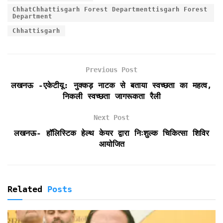
b
t
l
s
t
t
e
ChhatChhattisgarh Forest Departmenttisgarh Forest
o
e
A
F
Department
o
r
p
r
Chhattisgarh
k
p
i
e
n
d
Previous Post
l
लखनऊ -एकेटीयू: नुक्कड़ नाटक से बताया स्वच्छता का महत्व,
y
निकली स्वच्छता जागरूकता रैली
Next Post
लखनऊ- हॉलिस्टिक हेल्थ केयर द्वारा निःशुल्क चिकित्सा शिविर
आयोजित
Related
Posts