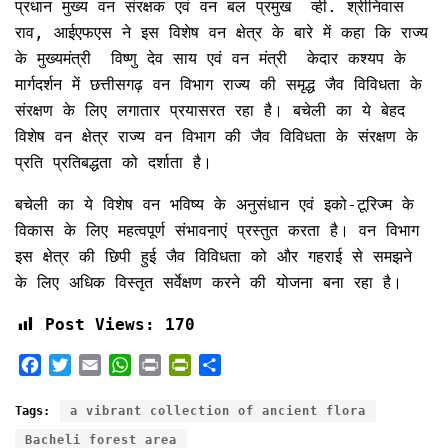
प्रधान मुख्य वन संरक्षक एवं वन बल प्रमुख व्ही. श्रीनिवास
राव, आईएफएस ने इस विशेष वन क्षेत्र के बारे में कहा कि राज्य
के मुख्यमंत्री विष्णु देव साय एवं वन मंत्री केदार कश्यप के
मार्गदर्शन में छत्तीसगढ़ वन विभाग राज्य की समृद्ध जैव विविधता के
संरक्षण के लिए लगातार प्रयासरत रहा है। बचेली का ये बेहद
विशेष वन क्षेत्र राज्य वन विभाग की जैव विविधता के संरक्षण के
प्रति प्रतिबद्धता को दर्शाता है।
बचेली का ये विशेष वन भविष्य के अनुसंधान एवं इको-टूरिज्म के
विकास के लिए महत्वपूर्ण संभावनाएं प्रस्तुत करता है। वन विभाग
इस क्षेत्र की छिपी हुई जैव विविधता को और गहराई से समझने
के लिए अधिक विस्तृत सर्वेक्षण करने की योजना बना रहा है।
Post Views:
170
F
T
E
W
P
P
S
a
w
m
h
r
r
h
c
i
a
a
i
i
a
Tags:
a vibrant collection of ancient flora
e
t
i
t
n
n
r
Bacheli forest area