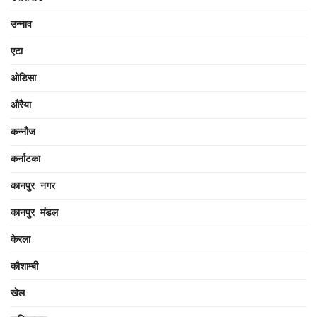
उन्नाव
एटा
ओडिसा
औरैया
कन्नौज
कर्नाटका
कानपुर नगर
कानपुर मंडल
केरला
कौशाम्बी
खेल