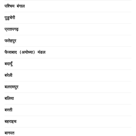
पश्चिम बंगाल
पुडुचेरी
प्रतापगढ़
फतेहपुर
फैजाबाद (अयोध्या) मंडल
बदायूँ
बरेली
बलरामपुर
बलिया
बस्ती
बहराइच
बागपत