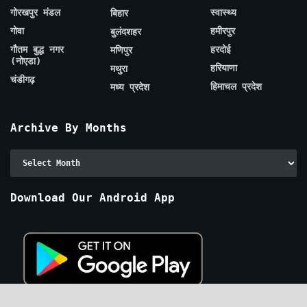
गोरखपुर मंडल
स्वास्थ्य
बिहार
गोवा
हमीरपुर
बुलंदशहर
गौतम बुद्ध नगर
हरदोई
मणिपुर
(नोएडा)
हरियाणा
मथुरा
चंडीगढ़
हिमाचल प्रदेश
मध्य प्रदेश
Archive By Months
Archive
By
Months
Download Our Android App