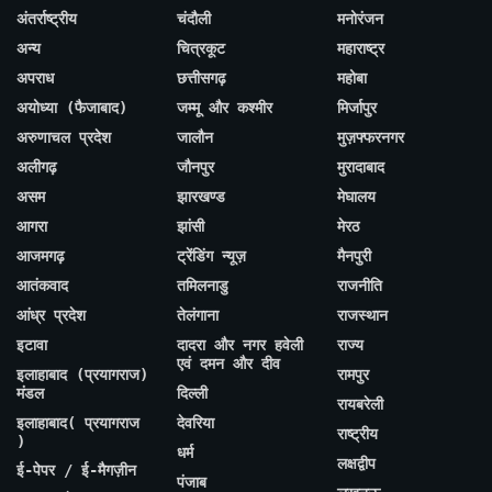
अंतर्राष्ट्रीय
चंदौली
मनोरंजन
अन्य
चित्रकूट
महाराष्ट्र
अपराध
छत्तीसगढ़
महोबा
अयोध्या (फैजाबाद)
जम्मू और कश्मीर
मिर्जापुर
अरुणाचल प्रदेश
जालौन
मुज़फ्फरनगर
अलीगढ़
जौनपुर
मुरादाबाद
असम
झारखण्ड
मेघालय
आगरा
झांसी
मेरठ
आजमगढ़
ट्रेंडिंग न्यूज़
मैनपुरी
आतंकवाद
तमिलनाडु
राजनीति
आंध्र प्रदेश
तेलंगाना
राजस्थान
इटावा
दादरा और नगर हवेली
राज्य
एवं दमन और दीव
इलाहाबाद (प्रयागराज)
रामपुर
मंडल
दिल्ली
रायबरेली
इलाहाबाद( प्रयागराज
देवरिया
राष्ट्रीय
)
धर्म
लक्षद्वीप
ई-पेपर / ई-मैगज़ीन
पंजाब