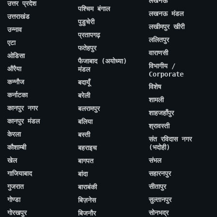
लखनऊ
उत्तर प्रदेश
पश्चिम बंगाल
लखनऊ मंडल
उत्तराखंड
पुडुचेरी
लखीमपुर खीरी
उन्नाव
प्रतापगढ़
ललितपुर
एटा
फतेहपुर
वाराणसी
ओडिसा
फैजाबाद (अयोध्या)
विभागीय /
औरैया
मंडल
Corporate
कन्नौज
बदायूँ
विशेष
कर्नाटका
बरेली
शामली
कानपुर नगर
बलरामपुर
शाहजहाँपुर
कानपुर मंडल
बलिया
श्रावस्ती
केरला
बस्ती
संत रविदास नगर
कौशाम्बी
(भदोही)
बहराइच
खेल
संभल
बागपत
गाजियाबाद
सहारनपुर
बांदा
गुजरात
सीतापुर
बाराबंकी
गोण्डा
सुल्तानपुर
बिज़नेस
गोरखपुर
सोनभद्र
बिजनौर