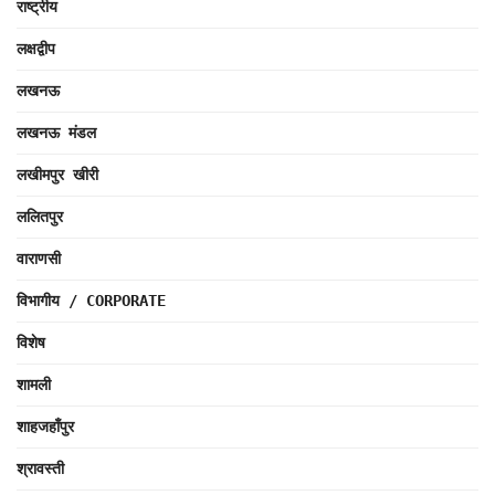
राष्ट्रीय
लक्षद्वीप
लखनऊ
लखनऊ मंडल
लखीमपुर खीरी
ललितपुर
वाराणसी
विभागीय / CORPORATE
विशेष
शामली
शाहजहाँपुर
श्रावस्ती