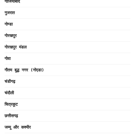
गाजियाबाद
गुजरात
गोण्डा
गोरखपुर
गोरखपुर मंडल
गोवा
गौतम बुद्ध नगर (नोएडा)
चंडीगढ़
चंदौली
चित्रकूट
छत्तीसगढ़
जम्मू और कश्मीर