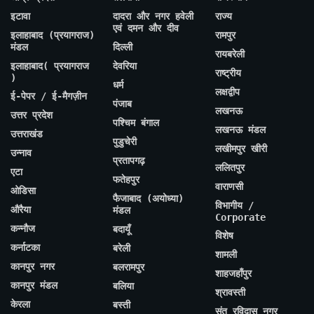
इटावा
दादरा और नगर हवेली
राज्य
एवं दमन और दीव
इलाहाबाद (प्रयागराज)
रामपुर
मंडल
दिल्ली
रायबरेली
इलाहाबाद( प्रयागराज
देवरिया
राष्ट्रीय
)
धर्म
लक्षद्वीप
ई-पेपर / ई-मैगज़ीन
पंजाब
लखनऊ
उत्तर प्रदेश
पश्चिम बंगाल
लखनऊ मंडल
उत्तराखंड
पुडुचेरी
लखीमपुर खीरी
उन्नाव
प्रतापगढ़
ललितपुर
एटा
फतेहपुर
वाराणसी
ओडिसा
फैजाबाद (अयोध्या)
विभागीय /
औरैया
मंडल
Corporate
कन्नौज
बदायूँ
विशेष
कर्नाटका
बरेली
शामली
कानपुर नगर
बलरामपुर
शाहजहाँपुर
कानपुर मंडल
बलिया
श्रावस्ती
केरला
बस्ती
संत रविदास नगर