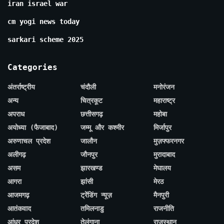
iran israel war
cm yogi news today
sarkari scheme 2025
Categories
अंतर्राष्ट्रीय
चंदौली
मनोरंजन
अन्य
चित्रकूट
महाराष्ट्र
अपराध
छत्तीसगढ़
महोबा
अयोध्या (फैजाबाद)
जम्मू और कश्मीर
मिर्जापुर
अरुणाचल प्रदेश
जालौन
मुज़फ्फरनगर
अलीगढ़
जौनपुर
मुरादाबाद
असम
झारखण्ड
मेघालय
आगरा
झांसी
मेरठ
आजमगढ़
ट्रेंडिंग न्यूज़
मैनपुरी
आतंकवाद
तमिलनाडु
राजनीति
आंध्र प्रदेश
तेलंगाना
राजस्थान