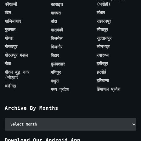
कौशाम्बी
(भदोही)
बहराइच
खेल
संभल
बागपत
गाजियाबाद
सहारनपुर
बांदा
गुजरात
सीतापुर
बाराबंकी
गोण्डा
सुल्तानपुर
बिज़नेस
गोरखपुर
सोनभद्र
बिजनौर
गोरखपुर मंडल
स्वास्थ्य
बिहार
गोवा
हमीरपुर
बुलंदशहर
गौतम बुद्ध नगर
हरदोई
मणिपुर
(नोएडा)
हरियाणा
मथुरा
चंडीगढ़
हिमाचल प्रदेश
मध्य प्रदेश
Archive By Months
Archive
By
Months
Download Our Android App