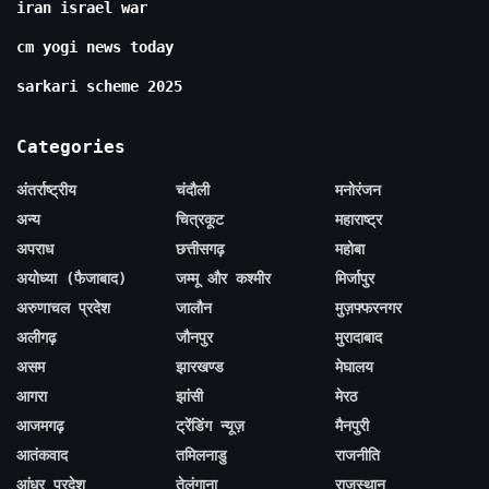
iran israel war
cm yogi news today
sarkari scheme 2025
Categories
अंतर्राष्ट्रीय
चंदौली
मनोरंजन
अन्य
चित्रकूट
महाराष्ट्र
अपराध
छत्तीसगढ़
महोबा
अयोध्या (फैजाबाद)
जम्मू और कश्मीर
मिर्जापुर
अरुणाचल प्रदेश
जालौन
मुज़फ्फरनगर
अलीगढ़
जौनपुर
मुरादाबाद
असम
झारखण्ड
मेघालय
आगरा
झांसी
मेरठ
आजमगढ़
ट्रेंडिंग न्यूज़
मैनपुरी
आतंकवाद
तमिलनाडु
राजनीति
आंध्र प्रदेश
तेलंगाना
राजस्थान