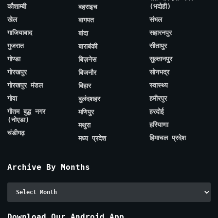
कौशाम्बी
(भदोही)
बहराइच
खेल
संभल
बागपत
गाजियाबाद
सहारनपुर
बांदा
गुजरात
सीतापुर
बाराबंकी
गोण्डा
सुल्तानपुर
बिज़नेस
गोरखपुर
सोनभद्र
बिजनौर
गोरखपुर मंडल
स्वास्थ्य
बिहार
गोवा
हमीरपुर
बुलंदशहर
गौतम बुद्ध नगर
हरदोई
मणिपुर
(नोएडा)
हरियाणा
मथुरा
चंडीगढ़
हिमाचल प्रदेश
मध्य प्रदेश
Archive By Months
Archive
By
Months
Download Our Android App