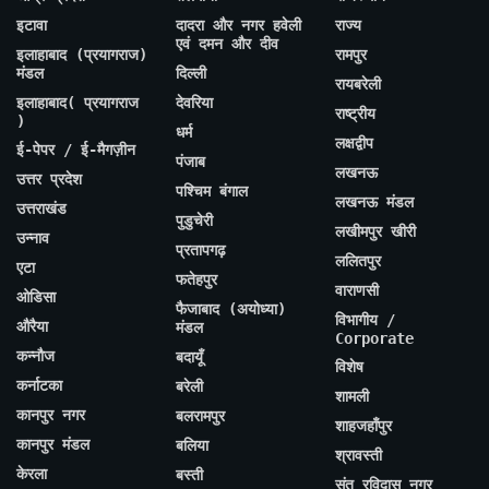
इटावा
दादरा और नगर हवेली
राज्य
एवं दमन और दीव
इलाहाबाद (प्रयागराज)
रामपुर
मंडल
दिल्ली
रायबरेली
इलाहाबाद( प्रयागराज
देवरिया
राष्ट्रीय
)
धर्म
लक्षद्वीप
ई-पेपर / ई-मैगज़ीन
पंजाब
लखनऊ
उत्तर प्रदेश
पश्चिम बंगाल
लखनऊ मंडल
उत्तराखंड
पुडुचेरी
लखीमपुर खीरी
उन्नाव
प्रतापगढ़
ललितपुर
एटा
फतेहपुर
वाराणसी
ओडिसा
फैजाबाद (अयोध्या)
विभागीय /
औरैया
मंडल
Corporate
कन्नौज
बदायूँ
विशेष
कर्नाटका
बरेली
शामली
कानपुर नगर
बलरामपुर
शाहजहाँपुर
कानपुर मंडल
बलिया
श्रावस्ती
केरला
बस्ती
संत रविदास नगर