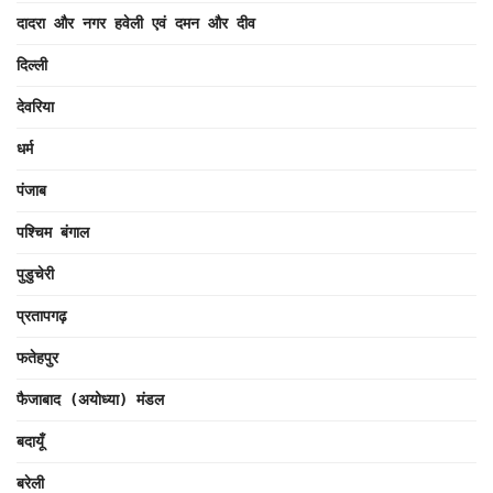
दादरा और नगर हवेली एवं दमन और दीव
दिल्ली
देवरिया
धर्म
पंजाब
पश्चिम बंगाल
पुडुचेरी
प्रतापगढ़
फतेहपुर
फैजाबाद (अयोध्या) मंडल
बदायूँ
बरेली