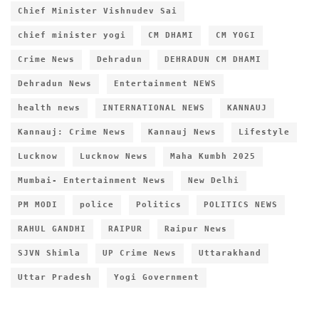
Chief Minister Vishnudev Sai
chief minister yogi
CM DHAMI
CM YOGI
Crime News
Dehradun
DEHRADUN CM DHAMI
Dehradun News
Entertainment NEWS
health news
INTERNATIONAL NEWS
KANNAUJ
Kannauj: Crime News
Kannauj News
Lifestyle
Lucknow
Lucknow News
Maha Kumbh 2025
Mumbai- Entertainment News
New Delhi
PM MODI
police
Politics
POLITICS NEWS
RAHUL GANDHI
RAIPUR
Raipur News
SJVN Shimla
UP Crime News
Uttarakhand
Uttar Pradesh
Yogi Government