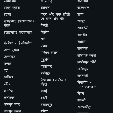
आतंकवाद
तमिलनाडु
राजनीति
आंध्र प्रदेश
तेलंगाना
राजस्थान
इटावा
दादरा और नगर हवेली
राज्य
एवं दमन और दीव
इलाहाबाद (प्रयागराज)
रामपुर
मंडल
दिल्ली
रायबरेली
इलाहाबाद( प्रयागराज
देवरिया
राष्ट्रीय
)
धर्म
लक्षद्वीप
ई-पेपर / ई-मैगज़ीन
पंजाब
लखनऊ
उत्तर प्रदेश
पश्चिम बंगाल
लखनऊ मंडल
उत्तराखंड
पुडुचेरी
लखीमपुर खीरी
उन्नाव
प्रतापगढ़
ललितपुर
एटा
फतेहपुर
वाराणसी
ओडिसा
फैजाबाद (अयोध्या)
विभागीय /
औरैया
मंडल
Corporate
कन्नौज
बदायूँ
विशेष
कर्नाटका
बरेली
शामली
कानपुर नगर
बलरामपुर
शाहजहाँपुर
कानपुर मंडल
बलिया