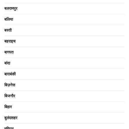
बलरामपुर
बलिया
बस्ती
बहराइच
बागपत
बांदा
बाराबंकी
बिज़नेस
बिजनौर
बिहार
बुलंदशहर
मणिपुर