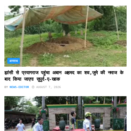
अपराध
झांसी से प्रयागराज पहुंचा अबान अहमद का शव,जुमे की नमाज के
बाद किया जाएगा सुपुर्द-ए-खाक
BY
NEWS-EDITOR
AUGUST 7, 2026