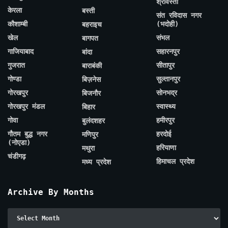
श्रावस्ती
केरला
बस्ती
संत रविदास नगर
कौशाम्बी
(भदोही)
बहराइच
खेल
संभल
बागपत
गाजियाबाद
सहारनपुर
बांदा
गुजरात
सीतापुर
बाराबंकी
गोण्डा
सुल्तानपुर
बिज़नेस
गोरखपुर
सोनभद्र
बिजनौर
गोरखपुर मंडल
स्वास्थ्य
बिहार
गोवा
हमीरपुर
बुलंदशहर
गौतम बुद्ध नगर
हरदोई
मणिपुर
(नोएडा)
हरियाणा
मथुरा
चंडीगढ़
हिमाचल प्रदेश
मध्य प्रदेश
Archive By Months
Archive
By