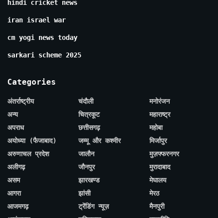
hindi cricket news
iran israel war
cm yogi news today
sarkari scheme 2025
Categories
अंतर्राष्ट्रीय
चंदौली
मनोरंजन
अन्य
चित्रकूट
महाराष्ट्र
अपराध
छत्तीसगढ़
महोबा
अयोध्या (फैजाबाद)
जम्मू और कश्मीर
मिर्जापुर
अरुणाचल प्रदेश
जालौन
मुज़फ्फरनगर
अलीगढ़
जौनपुर
मुरादाबाद
असम
झारखण्ड
मेघालय
आगरा
झांसी
मेरठ
आजमगढ़
ट्रेंडिंग न्यूज़
मैनपुरी