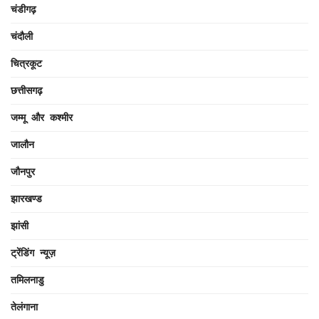
चंडीगढ़
चंदौली
चित्रकूट
छत्तीसगढ़
जम्मू और कश्मीर
जालौन
जौनपुर
झारखण्ड
झांसी
ट्रेंडिंग न्यूज़
तमिलनाडु
तेलंगाना