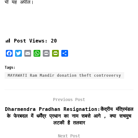
भी यह अपील।
Post Views:
20
F
T
E
W
P
P
S
a
w
m
h
r
r
h
c
i
a
a
i
i
a
Tags:
e
t
i
t
n
n
r
MAYAWATI Ram Mandir donation theft controversy
b
t
l
s
t
t
e
o
e
A
F
o
r
p
r
Previous Post
k
p
i
e
Dharmendra Pradhan Resignation:केंद्रीय मंत्रिमंडल
n
के फेरबदल में धर्मेंद्र प्रधान का नाम सबसे आगे , क्या सचमुच
d
लटकी है तलवार
l
y
Next Post