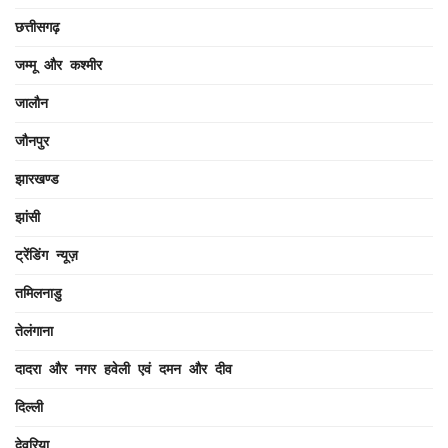
छत्तीसगढ़
जम्मू और कश्मीर
जालौन
जौनपुर
झारखण्ड
झांसी
ट्रेंडिंग न्यूज़
तमिलनाडु
तेलंगाना
दादरा और नगर हवेली एवं दमन और दीव
दिल्ली
देवरिया