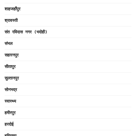
शाहजहाँपुर
श्रावस्ती
संत रविदास नगर (भदोही)
संभल
सहारनपुर
सीतापुर
सुल्तानपुर
सोनभद्र
स्वास्थ्य
हमीरपुर
हरदोई
हरियाणा