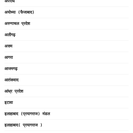
अपराध
अयोध्या (फैजाबाद)
अरुणाचल प्रदेश
अलीगढ़
असम
आगरा
आजमगढ़
आतंकवाद
आंध्र प्रदेश
इटावा
इलाहाबाद (प्रयागराज) मंडल
इलाहाबाद( प्रयागराज )