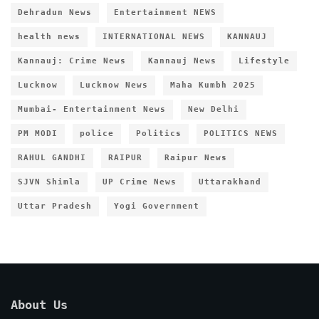
Dehradun News
Entertainment NEWS
health news
INTERNATIONAL NEWS
KANNAUJ
Kannauj: Crime News
Kannauj News
Lifestyle
Lucknow
Lucknow News
Maha Kumbh 2025
Mumbai- Entertainment News
New Delhi
PM MODI
police
Politics
POLITICS NEWS
RAHUL GANDHI
RAIPUR
Raipur News
SJVN Shimla
UP Crime News
Uttarakhand
Uttar Pradesh
Yogi Government
About Us