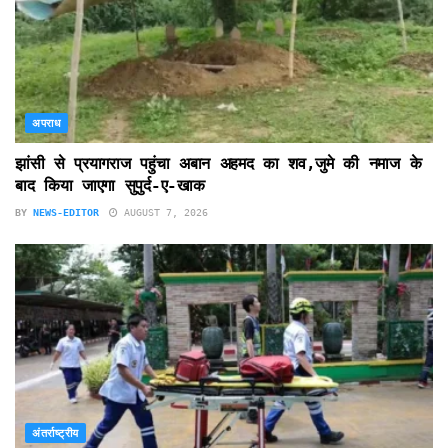
अपराध
झांसी से प्रयागराज पहुंचा अबान अहमद का शव,जुमे की नमाज के
बाद किया जाएगा सुपुर्द-ए-खाक
BY
NEWS-EDITOR
AUGUST 7, 2026
अंतर्राष्ट्रीय