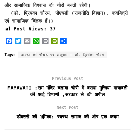
और सामाजिक विश्वास की चोरी बनती रहेगी।
(डॉ. प्रियंका सौरभ, पीएचडी (राजनीति विज्ञान), कवयित्री
एवं सामाजिक चिंतक हैं।)
Post Views:
37
F
T
E
W
P
P
S
a
w
m
h
r
r
h
c
i
a
a
i
i
a
Tags:
आस्था की चौखट पर असुरक्षा — डॉ. प्रियंका सौरभ
e
t
i
t
n
n
r
b
t
l
s
t
t
e
o
e
A
F
Previous Post
o
r
p
r
k
p
i
MAYAWATI :राम मंदिर चढ़ावा चोरी में बसपा मुखिया मायावती
e
की आई टिप्पणी ,सरकार से की अपील
n
d
Next Post
l
डॉक्टरों की भूमिका: स्वस्थ समाज की ओर एक कदम
y