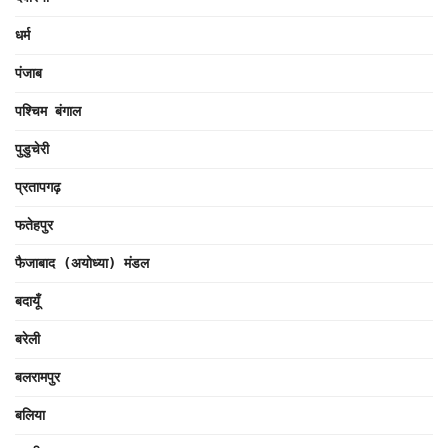
धर्म
पंजाब
पश्चिम बंगाल
पुडुचेरी
प्रतापगढ़
फतेहपुर
फैजाबाद (अयोध्या) मंडल
बदायूँ
बरेली
बलरामपुर
बलिया