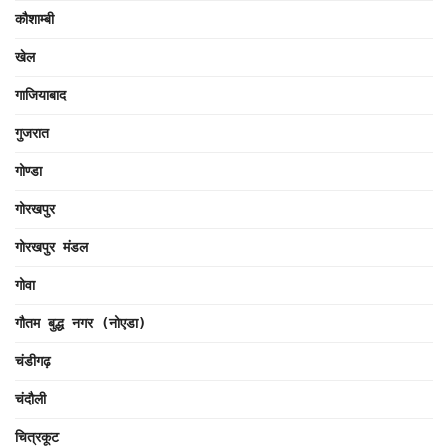
कौशाम्बी
खेल
गाजियाबाद
गुजरात
गोण्डा
गोरखपुर
गोरखपुर मंडल
गोवा
गौतम बुद्ध नगर (नोएडा)
चंडीगढ़
चंदौली
चित्रकूट