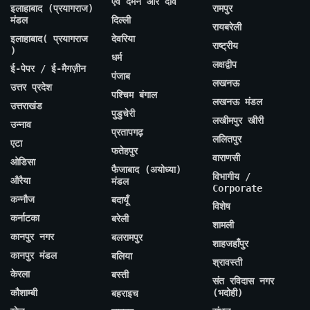
एवं दमन और दीव
इलाहाबाद (प्रयागराज)
रामपुर
मंडल
दिल्ली
रायबरेली
इलाहाबाद( प्रयागराज
देवरिया
राष्ट्रीय
)
धर्म
लक्षद्वीप
ई-पेपर / ई-मैगज़ीन
पंजाब
लखनऊ
उत्तर प्रदेश
पश्चिम बंगाल
लखनऊ मंडल
उत्तराखंड
पुडुचेरी
लखीमपुर खीरी
उन्नाव
प्रतापगढ़
ललितपुर
एटा
फतेहपुर
वाराणसी
ओडिसा
फैजाबाद (अयोध्या)
विभागीय /
औरैया
मंडल
Corporate
कन्नौज
बदायूँ
विशेष
कर्नाटका
बरेली
शामली
कानपुर नगर
बलरामपुर
शाहजहाँपुर
कानपुर मंडल
बलिया
श्रावस्ती
केरला
बस्ती
संत रविदास नगर
कौशाम्बी
(भदोही)
बहराइच