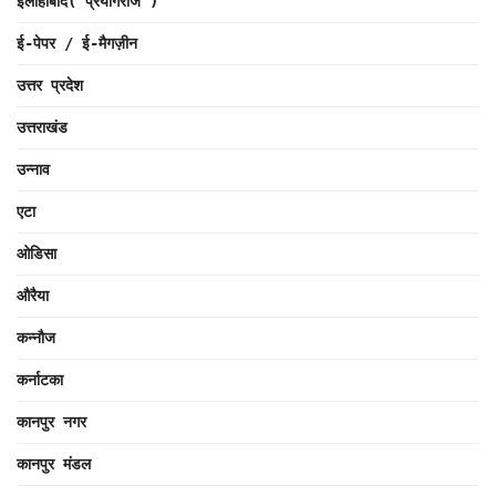
इलाहाबाद( प्रयागराज )
ई-पेपर / ई-मैगज़ीन
उत्तर प्रदेश
उत्तराखंड
उन्नाव
एटा
ओडिसा
औरैया
कन्नौज
कर्नाटका
कानपुर नगर
कानपुर मंडल