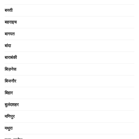
बस्ती
बहराइच
बागपत
बांदा
बाराबंकी
बिज़नेस
बिजनौर
बिहार
बुलंदशहर
मणिपुर
मथुरा