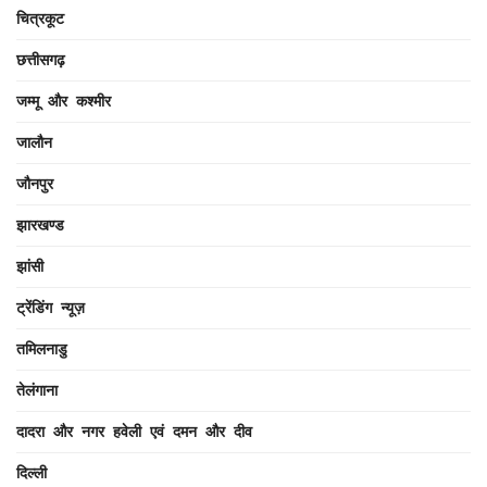
चित्रकूट
छत्तीसगढ़
जम्मू और कश्मीर
जालौन
जौनपुर
झारखण्ड
झांसी
ट्रेंडिंग न्यूज़
तमिलनाडु
तेलंगाना
दादरा और नगर हवेली एवं दमन और दीव
दिल्ली