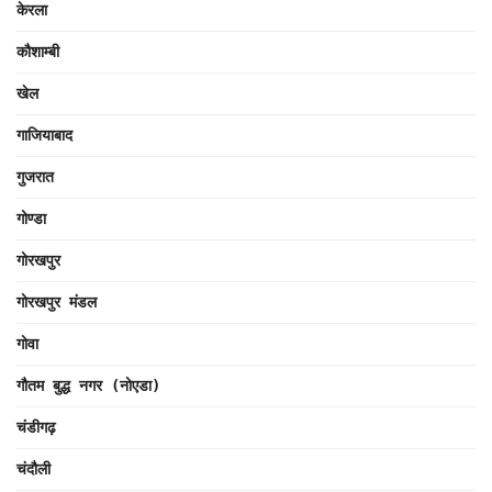
केरला
कौशाम्बी
खेल
गाजियाबाद
गुजरात
गोण्डा
गोरखपुर
गोरखपुर मंडल
गोवा
गौतम बुद्ध नगर (नोएडा)
चंडीगढ़
चंदौली