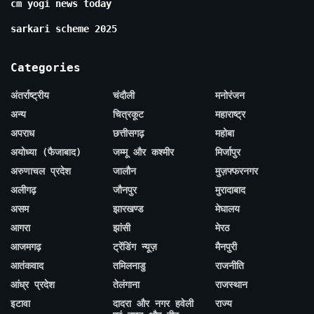
cm yogi news today
sarkari scheme 2025
Categories
अंतर्राष्ट्रीय
चंदौली
मनोरंजन
अन्य
चित्रकूट
महाराष्ट्र
अपराध
छत्तीसगढ़
महोबा
अयोध्या (फैजाबाद)
जम्मू और कश्मीर
मिर्जापुर
अरुणाचल प्रदेश
जालौन
मुज़फ्फरनगर
अलीगढ़
जौनपुर
मुरादाबाद
असम
झारखण्ड
मेघालय
आगरा
झांसी
मेरठ
आजमगढ़
ट्रेंडिंग न्यूज़
मैनपुरी
आतंकवाद
तमिलनाडु
राजनीति
आंध्र प्रदेश
तेलंगाना
राजस्थान
इटावा
दादरा और नगर हवेली
राज्य