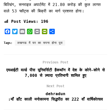
बिल्डिंग, सनराइज अपार्टमेंट में 21.80 करोड़ की कुल लागत
वाले 53 फ्लैट्स की बिक्री का मार्ग प्रशस्त होगा।
Post Views:
196
F
T
E
W
P
P
S
a
w
m
h
r
r
h
c
i
a
a
i
i
a
Tags:
लखनऊ में घर का सपना होगा पूरा
e
t
i
t
n
n
r
b
t
l
s
t
t
e
o
e
A
F
Previous Post
o
r
p
r
k
p
i
एमआईटी वर्ल्ड पीस यूनिवर्सिटी हैकथॉन में देश के कोने-कोने से
e
7,000 से ज़्यादा प्रतिभागी शामिल हुए
n
d
Next Post
l
dehradun
y
:माँ डाँट काली मनोकामना सिद्धपीठ का 222 वाँ वार्षिकोत्सव