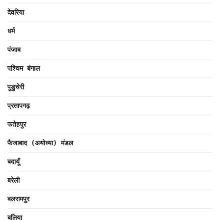
देवरिया
धर्म
पंजाब
पश्चिम बंगाल
पुडुचेरी
प्रतापगढ़
फतेहपुर
फैजाबाद (अयोध्या) मंडल
बदायूँ
बरेली
बलरामपुर
बलिया