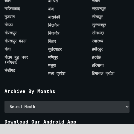
खेल
संभल
बागपत
गाजियाबाद
सहारनपुर
बांदा
गुजरात
सीतापुर
बाराबंकी
गोण्डा
सुल्तानपुर
बिज़नेस
गोरखपुर
सोनभद्र
बिजनौर
गोरखपुर मंडल
स्वास्थ्य
बिहार
गोवा
हमीरपुर
बुलंदशहर
गौतम बुद्ध नगर
हरदोई
मणिपुर
(नोएडा)
हरियाणा
मथुरा
चंडीगढ़
हिमाचल प्रदेश
मध्य प्रदेश
Archive By Months
Archive
By
Months
Download Our Android App