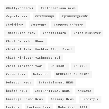
#Bollywoodnews
#internationalnews
#sportsnews
#इंटरनेशनलन्यूज
#इंटरनेशनलन्यूजअपडेट
#टेक्नोलॉजीन्यूज
#लाइफस्टाइल
#वास्तुशास्त्र #धर्मसमाचार
-Mahakumbh-2025
Chhattisgarh
Chief Minister
Chief Minister Dhami
Chief Minister Pushkar Singh Dhami
Chief Minister Vishnudev Sai
chief minister yogi
CM DHAMI
CM YOGI
Crime News
Dehradun
DEHRADUN CM DHAMI
Dehradun News
Entertainment NEWS
health news
INTERNATIONAL NEWS
KANNAUJ
Kannauj: Crime News
Kannauj News
Lifestyle
Lucknow
Lucknow News
Maha Kumbh 2025