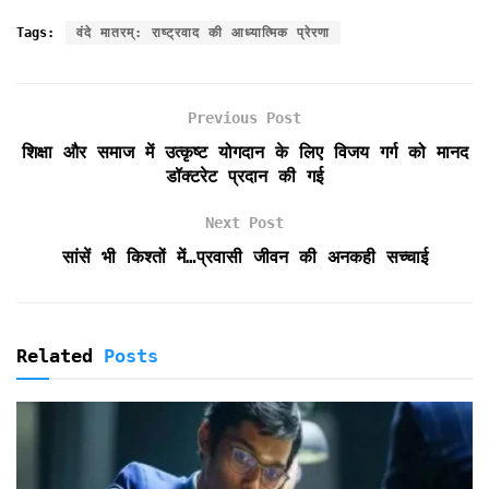
a
w
m
h
r
r
h
c
i
a
a
i
i
a
Tags:
वंदे मातरम्: राष्ट्रवाद की आध्यात्मिक प्रेरणा
e
t
i
t
n
n
r
b
t
l
s
t
t
e
o
e
A
F
Previous Post
o
r
p
r
k
p
i
शिक्षा और समाज में उत्कृष्ट योगदान के लिए विजय गर्ग को मानद
e
डॉक्टरेट प्रदान की गई
n
d
Next Post
l
सांसें भी किश्तों में…प्रवासी जीवन की अनकही सच्चाई
y
Related
Posts