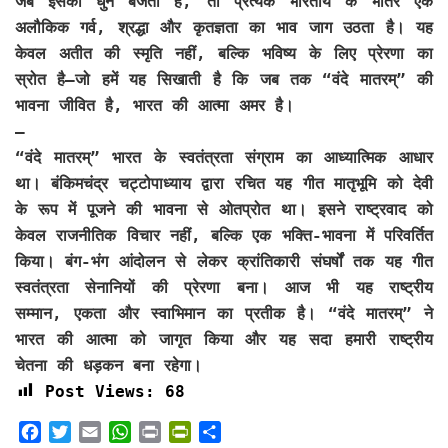
जब इसकी धुन बजती है, तो प्रत्येक भारतीय के भीतर एक
अलौकिक गर्व, श्रद्धा और कृतज्ञता का भाव जाग उठता है। यह
केवल अतीत की स्मृति नहीं, बल्कि भविष्य के लिए प्रेरणा का
स्रोत है—जो हमें यह सिखाती है कि जब तक “वंदे मातरम्” की
भावना जीवित है, भारत की आत्मा अमर है।
—
“वंदे मातरम्” भारत के स्वतंत्रता संग्राम का आध्यात्मिक आधार
था। बंकिमचंद्र चट्टोपाध्याय द्वारा रचित यह गीत मातृभूमि को देवी
के रूप में पूजने की भावना से ओतप्रोत था। इसने राष्ट्रवाद को
केवल राजनीतिक विचार नहीं, बल्कि एक भक्ति-भावना में परिवर्तित
किया। बंग-भंग आंदोलन से लेकर क्रांतिकारी संघर्षों तक यह गीत
स्वतंत्रता सेनानियों की प्रेरणा बना। आज भी यह राष्ट्रीय
सम्मान, एकता और स्वाभिमान का प्रतीक है। “वंदे मातरम्” ने
भारत की आत्मा को जागृत किया और यह सदा हमारी राष्ट्रीय
चेतना की धड़कन बना रहेगा।
Post Views:
68
F
T
E
W
P
P
S