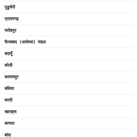
पुडुचेरी
प्रतापगढ़
फतेहपुर
फैजाबाद (अयोध्या) मंडल
बदायूँ
बरेली
बलरामपुर
बलिया
बस्ती
बहराइच
बागपत
बांदा