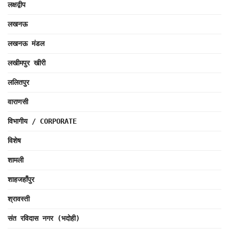
लक्षद्वीप
लखनऊ
लखनऊ मंडल
लखीमपुर खीरी
ललितपुर
वाराणसी
विभागीय / CORPORATE
विशेष
शामली
शाहजहाँपुर
श्रावस्ती
संत रविदास नगर (भदोही)