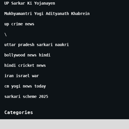
UP Sarkar Ki Yojanayen
Mukhyamantri Yogi Adityanath Khabrein
up crime news
\
uttar pradesh sarkari naukri
bollywood news hindi
hindi cricket news
iran israel war
cm yogi news today
sarkari scheme 2025
Categories
अंतर्राष्ट्रीय
चंदौली
मनोरंजन