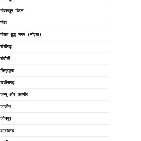
गोरखपुर मंडल
गोवा
गौतम बुद्ध नगर (नोएडा)
चंडीगढ़
चंदौली
चित्रकूट
छत्तीसगढ़
जम्मू और कश्मीर
जालौन
जौनपुर
झारखण्ड