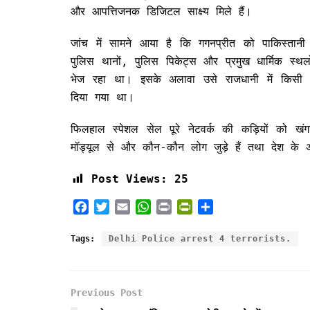
और आपत्तिजनक डिजिटल साक्ष्य मिले हैं।
जांच में सामने आया है कि गगनप्रीत को पाकिस्तानी है
पुलिस थानों, पुलिस पिकेट्स और प्रमुख धार्मिक स्
भेज रहा था। इसके अलावा उसे राजधानी में किसी 
दिया गया था।
फिलहाल स्पेशल सेल पूरे नेटवर्क की कड़ियों को खंग
मॉड्यूल से और कौन-कौन लोग जुड़े हैं तथा देश के अन
Post Views:
25
F
T
E
W
P
P
S
a
w
m
h
r
r
h
c
i
a
a
i
i
a
Tags:
Delhi Police arrest 4 terrorists.
e
t
i
t
n
n
r
b
t
l
s
t
t
e
o
e
A
F
Previous Post
o
r
p
r