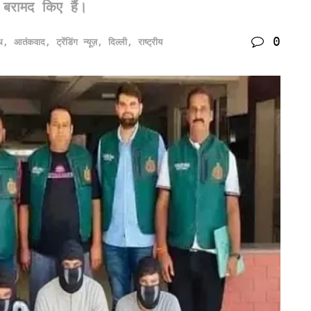
बरामद किए हैं।
0
ध
,
आतंकवाद
,
ट्रेंडिंग न्यूज़
,
दिल्ली
,
राष्ट्रीय