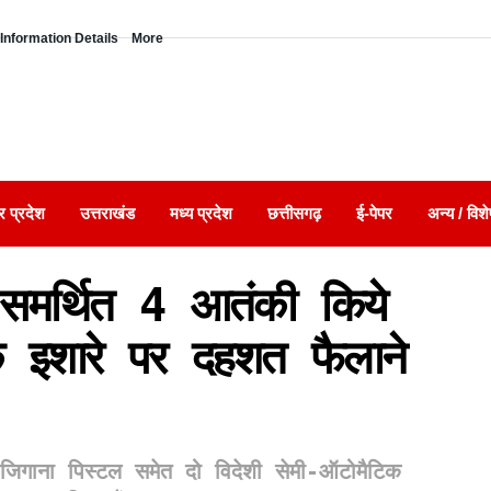
Information Details
More
र प्रदेश
उत्तराखंड
मध्य प्रदेश
छत्तीसगढ़
ई-पेपर
अन्य / विशे
 समर्थित 4 आतंकी किये
के इशारे पर दहशत फैलाने
ित जिगाना पिस्टल समेत दो विदेशी सेमी-ऑटोमैटिक