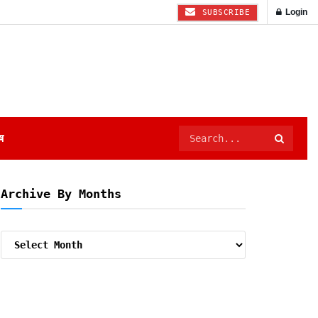
Login
SUBSCRIBE
ष
Archive By Months
Archive
By
Months