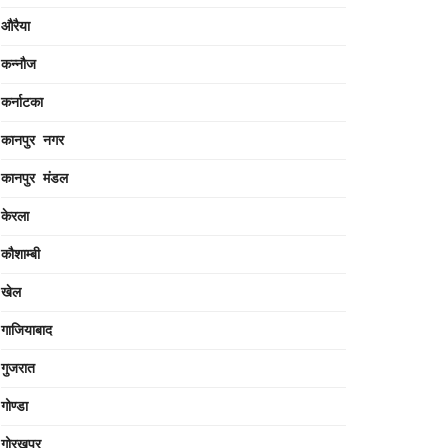
औरैया
कन्नौज
कर्नाटका
कानपुर नगर
कानपुर मंडल
केरला
कौशाम्बी
खेल
गाजियाबाद
गुजरात
गोण्डा
गोरखपुर