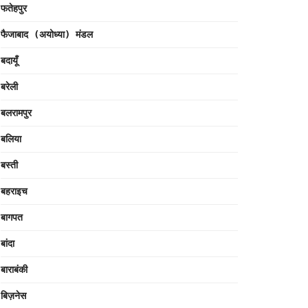
फतेहपुर
फैजाबाद (अयोध्या) मंडल
बदायूँ
बरेली
बलरामपुर
बलिया
बस्ती
बहराइच
बागपत
बांदा
बाराबंकी
बिज़नेस