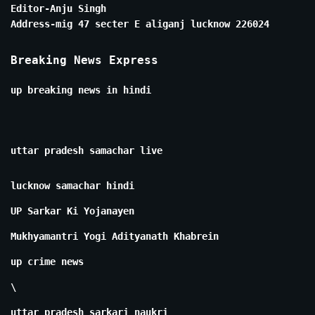
Editor-Anju Singh
Address-mig 47 secter E aliganj lucknow 226024
Breaking News Express
up breaking news in hindi
uttar pradesh samachar live
lucknow samachar hindi
UP Sarkar Ki Yojanayen
Mukhyamantri Yogi Adityanath Khabrein
up crime news
\
uttar pradesh sarkari naukri