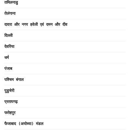
तमिलनाडु
तेलंगाना
दादरा और नगर हवेली एवं दमन और दीव
दिल्ली
देवरिया
धर्म
पंजाब
पश्चिम बंगाल
पुडुचेरी
प्रतापगढ़
फतेहपुर
फैजाबाद (अयोध्या) मंडल