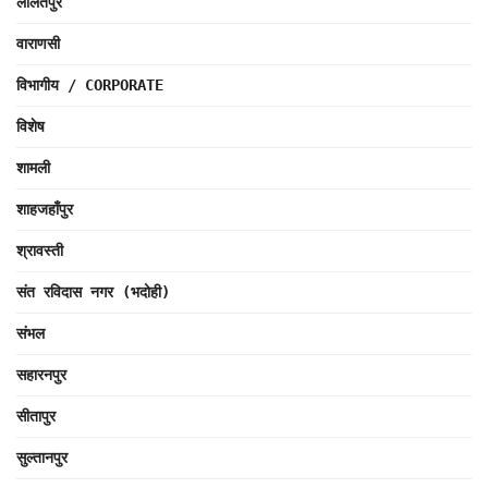
ललितपुर
वाराणसी
विभागीय / CORPORATE
विशेष
शामली
शाहजहाँपुर
श्रावस्ती
संत रविदास नगर (भदोही)
संभल
सहारनपुर
सीतापुर
सुल्तानपुर