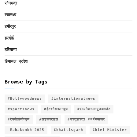
सोनभद्र
स्वास्थ्य
हमीरपुर
हरदोई
हरियाणा
हिमाचल प्रदेश
Browse by Tags
#Bollywoodnews
#internationalnews
#sportsnews
#इंटरनेशनलन्यूज
#इंटरनेशनलन्यूजअपडेट
#टेक्नोलॉजीन्यूज
#लाइफस्टाइल
#वास्तुशास्त्र #धर्मसमाचार
-Mahakumbh-2025
Chhattisgarh
Chief Minister