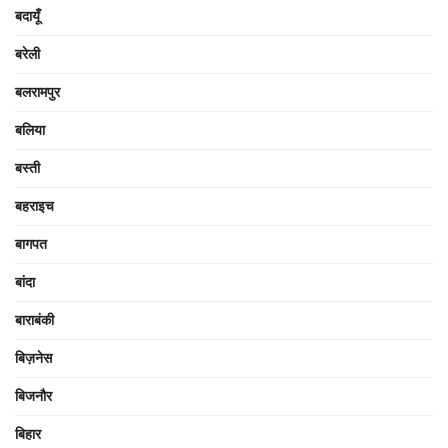
बदायूँ
बरेली
बलरामपुर
बलिया
बस्ती
बहराइच
बागपत
बांदा
बाराबंकी
बिज़नेस
बिजनौर
बिहार