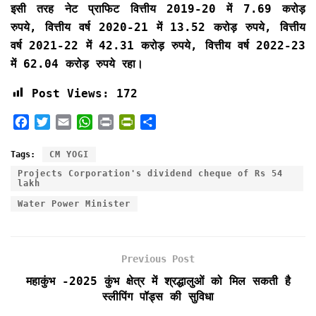
इसी तरह नेट प्राफिट वित्तीय 2019-20 में 7.69 करोड़
रुपये, वित्तीय वर्ष 2020-21 में 13.52 करोड़ रुपये, वित्तीय
वर्ष 2021-22 में 42.31 करोड़ रुपये, वित्तीय वर्ष 2022-23
में 62.04 करोड़ रुपये रहा।
Post Views:
172
F
T
E
W
P
P
S
a
w
m
h
r
r
h
c
i
a
a
i
i
a
Tags:
CM YOGI
e
t
i
t
n
n
r
Projects Corporation's dividend cheque of Rs 54
b
t
l
s
t
t
e
lakh
o
e
A
F
Water Power Minister
o
r
p
r
k
p
i
e
Previous Post
n
d
महाकुंभ -2025 कुंभ क्षेत्र में श्रद्धालुओं को मिल सकती है
l
स्लीपिंग पॉड्स की सुविधा
y