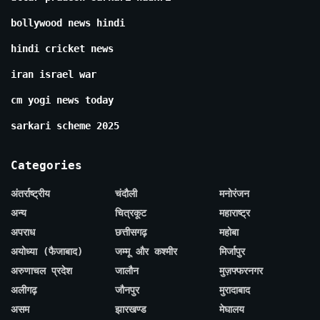
bollywood news hindi
hindi cricket news
iran israel war
cm yogi news today
sarkari scheme 2025
Categories
अंतर्राष्ट्रीय
चंदौली
मनोरंजन
अन्य
चित्रकूट
महाराष्ट्र
अपराध
छत्तीसगढ़
महोबा
अयोध्या (फैजाबाद)
जम्मू और कश्मीर
मिर्जापुर
अरुणाचल प्रदेश
जालौन
मुज़फ्फरनगर
अलीगढ़
जौनपुर
मुरादाबाद
असम
झारखण्ड
मेघालय