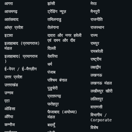
आगरा
झांसी
मेरठ
आजमगढ़
ट्रेंडिंग न्यूज़
मैनपुरी
आतंकवाद
तमिलनाडु
राजनीति
आंध्र प्रदेश
तेलंगाना
राजस्थान
इटावा
दादरा और नगर हवेली
राज्य
एवं दमन और दीव
इलाहाबाद (प्रयागराज)
रामपुर
मंडल
दिल्ली
रायबरेली
इलाहाबाद( प्रयागराज
देवरिया
राष्ट्रीय
)
धर्म
लक्षद्वीप
ई-पेपर / ई-मैगज़ीन
पंजाब
लखनऊ
उत्तर प्रदेश
पश्चिम बंगाल
लखनऊ मंडल
उत्तराखंड
पुडुचेरी
लखीमपुर खीरी
उन्नाव
प्रतापगढ़
ललितपुर
एटा
फतेहपुर
वाराणसी
ओडिसा
फैजाबाद (अयोध्या)
विभागीय /
औरैया
मंडल
Corporate
कन्नौज
बदायूँ
विशेष