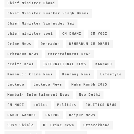
Chief Minister Dhami
Chief Minister Pushkar Singh Dhami
Chief Minister Vishnudev Sai
chief minister yogi
CM DHAMI
CM YOGI
Crime News
Dehradun
DEHRADUN CM DHAMI
Dehradun News
Entertainment NEWS
health news
INTERNATIONAL NEWS
KANNAUJ
Kannauj: Crime News
Kannauj News
Lifestyle
Lucknow
Lucknow News
Maha Kumbh 2025
Mumbai- Entertainment News
New Delhi
PM MODI
police
Politics
POLITICS NEWS
RAHUL GANDHI
RAIPUR
Raipur News
SJVN Shimla
UP Crime News
Uttarakhand