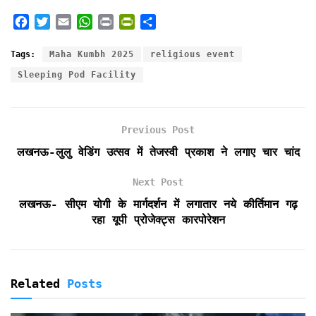
F
T
E
W
P
P
S
a
w
m
h
r
r
h
c
i
a
a
i
i
a
Tags:
Maha Kumbh 2025
religious event
e
t
i
t
n
n
r
Sleeping Pod Facility
b
t
l
s
t
t
e
o
e
A
F
o
r
p
r
k
p
i
Previous Post
e
लखनऊ-लुलु वेडिंग उत्सव में तेजस्वी प्रकाश ने लगाए चार चांद
n
d
Next Post
l
लखनऊ- सीएम योगी के मार्गदर्शन में लगातार नये कीर्तिमान गढ़
y
रहा यूपी प्रोजेक्ट्स कारपोरेशन
Related
Posts