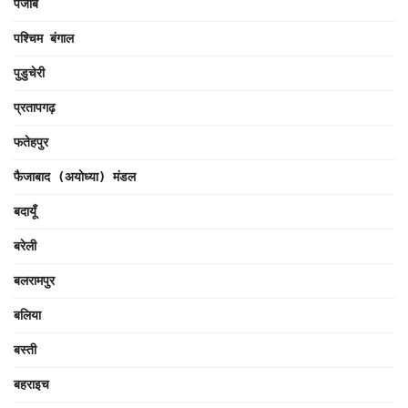
पंजाब
पश्चिम बंगाल
पुडुचेरी
प्रतापगढ़
फतेहपुर
फैजाबाद (अयोध्या) मंडल
बदायूँ
बरेली
बलरामपुर
बलिया
बस्ती
बहराइच