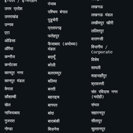
ई-पेपर / ई-मैगज़ीन
पंजाब
लखनऊ
उत्तर प्रदेश
पश्चिम बंगाल
लखनऊ मंडल
उत्तराखंड
पुडुचेरी
लखीमपुर खीरी
उन्नाव
प्रतापगढ़
ललितपुर
एटा
फतेहपुर
वाराणसी
ओडिसा
फैजाबाद (अयोध्या)
विभागीय /
औरैया
मंडल
Corporate
कन्नौज
बदायूँ
विशेष
कर्नाटका
बरेली
शामली
कानपुर नगर
बलरामपुर
शाहजहाँपुर
कानपुर मंडल
बलिया
श्रावस्ती
केरला
बस्ती
संत रविदास नगर
कौशाम्बी
(भदोही)
बहराइच
खेल
संभल
बागपत
गाजियाबाद
सहारनपुर
बांदा
गुजरात
सीतापुर
बाराबंकी
गोण्डा
सुल्तानपुर
बिज़नेस