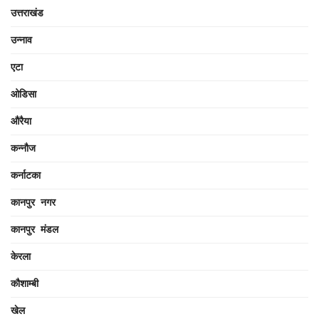
उत्तराखंड
उन्नाव
एटा
ओडिसा
औरैया
कन्नौज
कर्नाटका
कानपुर नगर
कानपुर मंडल
केरला
कौशाम्बी
खेल