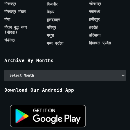
गोरखपुर
सोनभद्र
बिजनौर
गोरखपुर मंडल
स्वास्थ्य
बिहार
गोवा
हमीरपुर
बुलंदशहर
गौतम बुद्ध नगर
हरदोई
मणिपुर
(नोएडा)
हरियाणा
मथुरा
चंडीगढ़
हिमाचल प्रदेश
मध्य प्रदेश
Archive By Months
Archive
By
Months
Download Our Android App