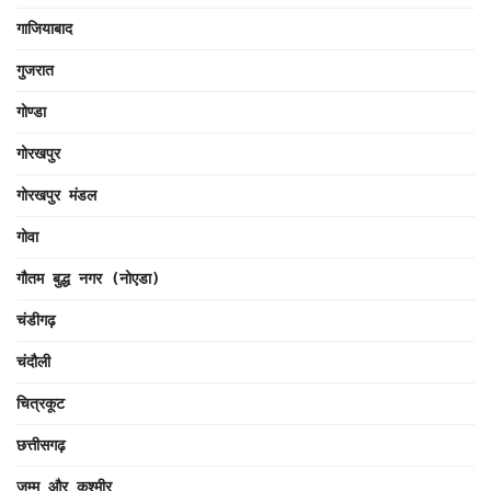
गाजियाबाद
गुजरात
गोण्डा
गोरखपुर
गोरखपुर मंडल
गोवा
गौतम बुद्ध नगर (नोएडा)
चंडीगढ़
चंदौली
चित्रकूट
छत्तीसगढ़
जम्मू और कश्मीर