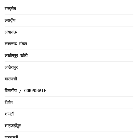
राष्ट्रीय
लक्षद्वीप
लखनऊ
लखनऊ मंडल
लखीमपुर खीरी
ललितपुर
वाराणसी
विभागीय / CORPORATE
विशेष
शामली
शाहजहाँपुर
श्रावस्ती