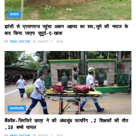
अपराध
झांसी से प्रयागराज पहुंचा अबान अहमद का शव,जुमे की नमाज के
बाद किया जाएगा सुपुर्द-ए-खाक
BY
NEWS-EDITOR
AUGUST 7, 2026
अंतर्राष्ट्रीय
बैंकॉक-सिरफिरे छात्र ने की अंधाधुंध फायरिंग ,2 शिक्षकों की मौत
,10 बच्चे घायल
BY
NEWS-EDITOR
AUGUST 7, 2026