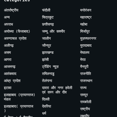
अंतर्राष्ट्रीय
चंदौली
मनोरंजन
अन्य
चित्रकूट
महाराष्ट्र
अपराध
छत्तीसगढ़
महोबा
अयोध्या (फैजाबाद)
जम्मू और कश्मीर
मिर्जापुर
अरुणाचल प्रदेश
जालौन
मुज़फ्फरनगर
अलीगढ़
जौनपुर
मुरादाबाद
असम
झारखण्ड
मेघालय
आगरा
झांसी
मेरठ
आजमगढ़
ट्रेंडिंग न्यूज़
मैनपुरी
आतंकवाद
तमिलनाडु
राजनीति
आंध्र प्रदेश
तेलंगाना
राजस्थान
इटावा
दादरा और नगर हवेली
राज्य
एवं दमन और दीव
इलाहाबाद (प्रयागराज)
रामपुर
मंडल
दिल्ली
रायबरेली
इलाहाबाद( प्रयागराज
देवरिया
राष्ट्रीय
)
धर्म
लक्षद्वीप