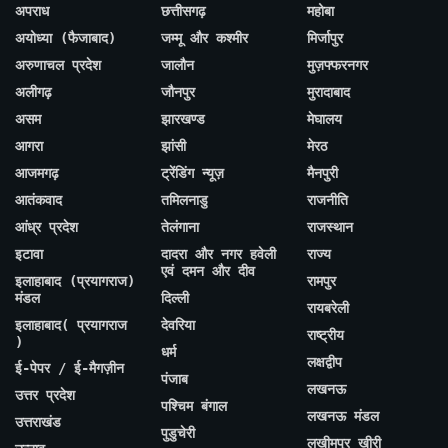
अपराध
छत्तीसगढ़
महोबा
अयोध्या (फैजाबाद)
जम्मू और कश्मीर
मिर्जापुर
अरुणाचल प्रदेश
जालौन
मुज़फ्फरनगर
अलीगढ़
जौनपुर
मुरादाबाद
असम
झारखण्ड
मेघालय
आगरा
झांसी
मेरठ
आजमगढ़
ट्रेंडिंग न्यूज़
मैनपुरी
आतंकवाद
तमिलनाडु
राजनीति
आंध्र प्रदेश
तेलंगाना
राजस्थान
इटावा
दादरा और नगर हवेली
राज्य
एवं दमन और दीव
इलाहाबाद (प्रयागराज)
रामपुर
मंडल
दिल्ली
रायबरेली
इलाहाबाद( प्रयागराज
देवरिया
राष्ट्रीय
)
धर्म
लक्षद्वीप
ई-पेपर / ई-मैगज़ीन
पंजाब
लखनऊ
उत्तर प्रदेश
पश्चिम बंगाल
लखनऊ मंडल
उत्तराखंड
पुडुचेरी
लखीमपुर खीरी