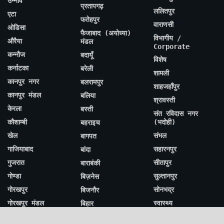
उन्नाव
प्रतापगढ़
ललितपुर
एटा
फतेहपुर
वाराणसी
ओडिसा
फैजाबाद (अयोध्या)
विभागीय /
औरैया
मंडल
Corporate
कन्नौज
बदायूँ
विशेष
कर्नाटका
बरेली
शामली
कानपुर नगर
बलरामपुर
शाहजहाँपुर
कानपुर मंडल
बलिया
श्रावस्ती
केरला
बस्ती
संत रविदास नगर
कौशाम्बी
(भदोही)
बहराइच
खेल
संभल
बागपत
गाजियाबाद
सहारनपुर
बांदा
गुजरात
सीतापुर
बाराबंकी
गोण्डा
सुल्तानपुर
बिज़नेस
गोरखपुर
सोनभद्र
बिजनौर
गोरखपुर मंडल
स्वास्थ्य
बिहार
गोवा
हमीरपुर
बुलंदशहर