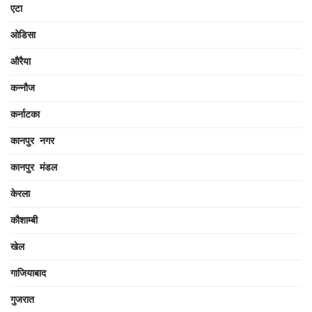
एटा
ओडिसा
औरैया
कन्नौज
कर्नाटका
कानपुर नगर
कानपुर मंडल
केरला
कौशाम्बी
खेल
गाजियाबाद
गुजरात