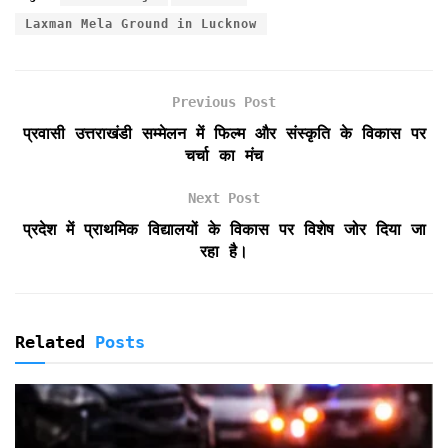
e
t
i
t
n
n
r
Laxman Mela Ground in Lucknow
b
t
l
s
t
t
e
o
e
A
F
o
r
p
r
k
p
i
Previous Post
e
प्रवासी उत्तराखंडी सम्मेलन में फिल्म और संस्कृति के विकास पर
n
चर्चा का मंच
d
l
Next Post
y
प्रदेश में प्राथमिक विद्यालयों के विकास पर विशेष जोर दिया जा
रहा है।
Related
Posts