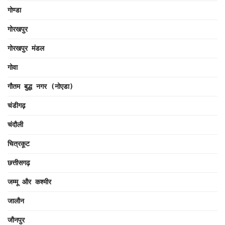
गोण्डा
गोरखपुर
गोरखपुर मंडल
गोवा
गौतम बुद्ध नगर (नोएडा)
चंडीगढ़
चंदौली
चित्रकूट
छत्तीसगढ़
जम्मू और कश्मीर
जालौन
जौनपुर