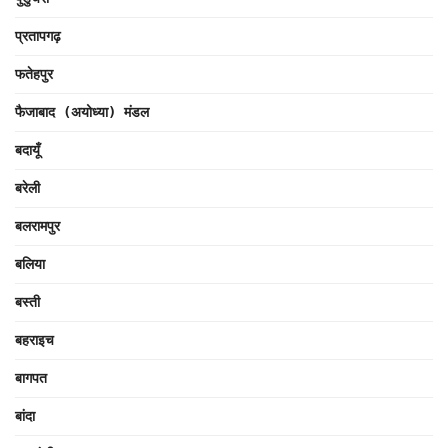
प्रतापगढ़
फतेहपुर
फैजाबाद (अयोध्या) मंडल
बदायूँ
बरेली
बलरामपुर
बलिया
बस्ती
बहराइच
बागपत
बांदा