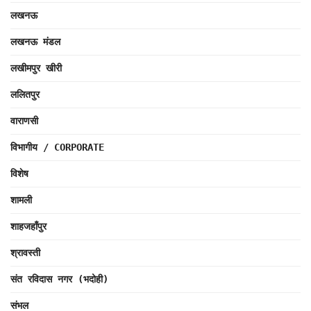
लखनऊ
लखनऊ मंडल
लखीमपुर खीरी
ललितपुर
वाराणसी
विभागीय / CORPORATE
विशेष
शामली
शाहजहाँपुर
श्रावस्ती
संत रविदास नगर (भदोही)
संभल