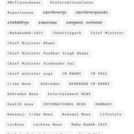
#Bollywoodnews
#internationalnews
#sportsnews
#इंटरनेशनलन्यूज
#इंटरनेशनलन्यूजअपडेट
#टेक्नोलॉजीन्यूज
#लाइफस्टाइल
#वास्तुशास्त्र #धर्मसमाचार
-Mahakumbh-2025
Chhattisgarh
Chief Minister
Chief Minister Dhami
Chief Minister Pushkar Singh Dhami
Chief Minister Vishnudev Sai
chief minister yogi
CM DHAMI
CM YOGI
Crime News
Dehradun
DEHRADUN CM DHAMI
Dehradun News
Entertainment NEWS
health news
INTERNATIONAL NEWS
KANNAUJ
Kannauj: Crime News
Kannauj News
Lifestyle
Lucknow
Lucknow News
Maha Kumbh 2025