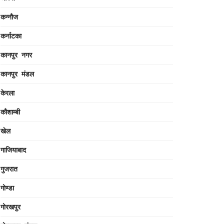
कन्नौज
कर्नाटका
कानपुर नगर
कानपुर मंडल
केरला
कौशाम्बी
खेल
गाजियाबाद
गुजरात
गोण्डा
गोरखपुर