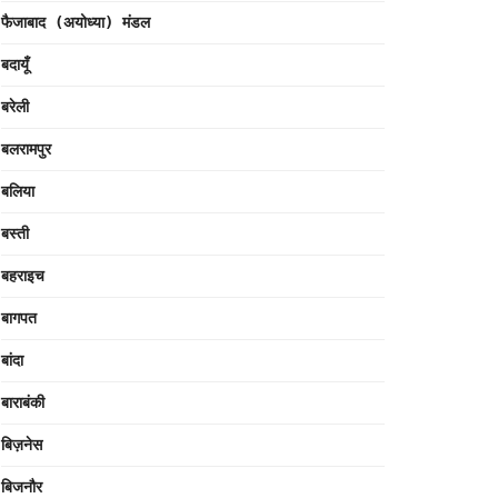
फैजाबाद (अयोध्या) मंडल
बदायूँ
बरेली
बलरामपुर
बलिया
बस्ती
बहराइच
बागपत
बांदा
बाराबंकी
बिज़नेस
बिजनौर