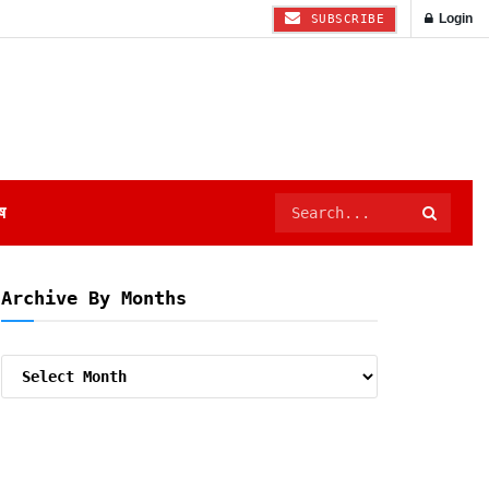
Login
SUBSCRIBE
ष
Archive By Months
Archive
By
Months