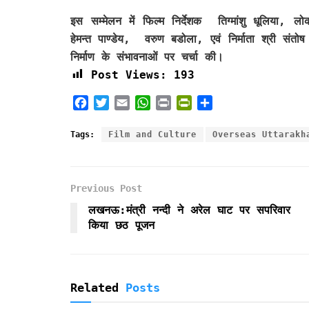
इस सम्मेलन में फिल्म निर्देशक तिग्मांशु धूलिया,
हेमन्त पाण्डेय, वरुण बडोला, एवं निर्माता श्री संत
निर्माण के संभावनाओं पर चर्चा की।
Post Views:
193
F
T
E
W
P
P
S
a
w
m
h
r
r
h
c
i
a
a
i
i
a
Tags:
Film and Culture
Overseas Uttarakh
e
t
i
t
n
n
r
b
t
l
s
t
t
e
o
e
A
F
Previous Post
o
r
p
r
k
p
i
लखनऊ:मंत्री नन्दी ने अरेल घाट पर सपरिवार
e
किया छठ पूजन
n
d
l
y
Related
Posts