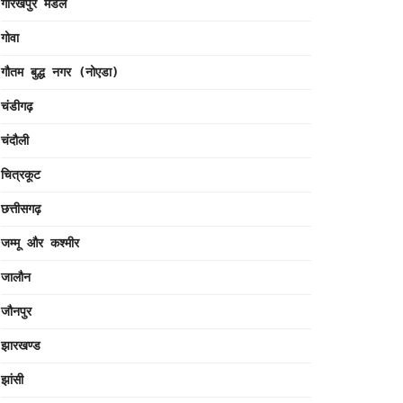
गोरखपुर मंडल
गोवा
गौतम बुद्ध नगर (नोएडा)
चंडीगढ़
चंदौली
चित्रकूट
छत्तीसगढ़
जम्मू और कश्मीर
जालौन
जौनपुर
झारखण्ड
झांसी