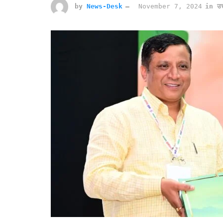
by
News-Desk
November 7, 2024
in
उत