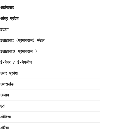
आतंकवाद
आंध्र प्रदेश
इटावा
इलाहाबाद (प्रयागराज) मंडल
इलाहाबाद( प्रयागराज )
ई-पेपर / ई-मैगज़ीन
उत्तर प्रदेश
उत्तराखंड
उन्नाव
एटा
ओडिसा
औरैया