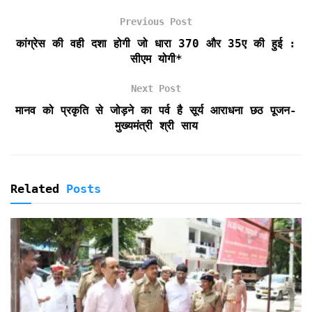
o
e
A
F
Previous Post
o
r
p
r
k
p
i
कांग्रेस की वही दशा होगी जो धारा 370 और 35ए की हुई :
e
सीएम योगी*
n
d
Next Post
l
मानव को प्रकृति से जोड़ने का पर्व है सूर्य आराधना छठ पूजन-
y
मुख्यमंत्री श्री साय
Related
Posts