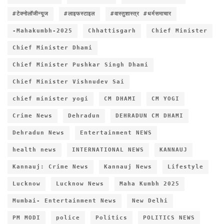
#टेक्नोलॉजीन्यूज
#लाइफस्टाइल
#वास्तुशास्त्र #धर्मसमाचार
-Mahakumbh-2025
Chhattisgarh
Chief Minister
Chief Minister Dhami
Chief Minister Pushkar Singh Dhami
Chief Minister Vishnudev Sai
chief minister yogi
CM DHAMI
CM YOGI
Crime News
Dehradun
DEHRADUN CM DHAMI
Dehradun News
Entertainment NEWS
health news
INTERNATIONAL NEWS
KANNAUJ
Kannauj: Crime News
Kannauj News
Lifestyle
Lucknow
Lucknow News
Maha Kumbh 2025
Mumbai- Entertainment News
New Delhi
PM MODI
police
Politics
POLITICS NEWS