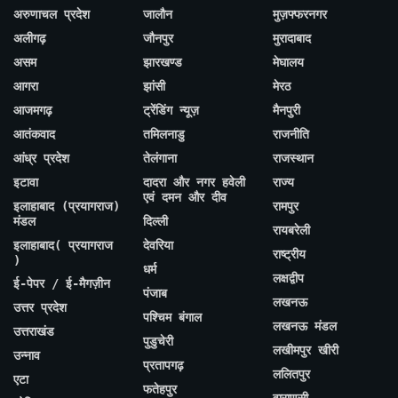
अरुणाचल प्रदेश
जालौन
मुज़फ्फरनगर
अलीगढ़
जौनपुर
मुरादाबाद
असम
झारखण्ड
मेघालय
आगरा
झांसी
मेरठ
आजमगढ़
ट्रेंडिंग न्यूज़
मैनपुरी
आतंकवाद
तमिलनाडु
राजनीति
आंध्र प्रदेश
तेलंगाना
राजस्थान
इटावा
दादरा और नगर हवेली
राज्य
एवं दमन और दीव
इलाहाबाद (प्रयागराज)
रामपुर
मंडल
दिल्ली
रायबरेली
इलाहाबाद( प्रयागराज
देवरिया
राष्ट्रीय
)
धर्म
लक्षद्वीप
ई-पेपर / ई-मैगज़ीन
पंजाब
लखनऊ
उत्तर प्रदेश
पश्चिम बंगाल
लखनऊ मंडल
उत्तराखंड
पुडुचेरी
लखीमपुर खीरी
उन्नाव
प्रतापगढ़
ललितपुर
एटा
फतेहपुर
वाराणसी