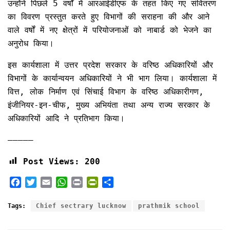
उन्होंने पिछले 5 वर्षों में आरआईडीएफ के तहत किए गए संवितरण
का विवरण प्रस्तुत करते हुए विभागों की सराहना की और आने
वाले वर्षों में नए क्षेत्रों में परियोजनाओं को नाबार्ड को भेजने का
अनुरोध किया।
इस कार्यशाला में उत्तर प्रदेश सरकार के वरिष्ठ अधिकारियों और
विभागों के कार्यान्वयन अधिकारियों ने भी भाग लिया। कार्यशाला में
वित्त, लोक निर्माण एवं सिंचाई विभाग के वरिष्ठ अधिकारीगण,
इंजीनियर-इन-चीफ, मुख्य अभियंता तथा अन्य राज्य सरकार के
अधिकारियों आदि ने प्रतिभाग किया।
————–
Post Views:
200
F
T
E
W
P
P
S
a
w
m
h
r
r
h
c
i
a
a
i
i
a
Tags:
Chief sectrary lucknow
prathmik school
e
t
i
t
n
n
r
b
t
l
s
t
t
e