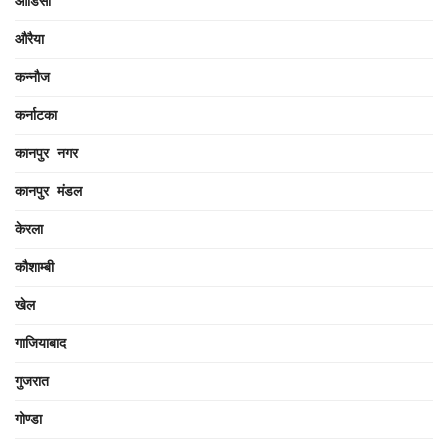
ओडिसा
औरैया
कन्नौज
कर्नाटका
कानपुर नगर
कानपुर मंडल
केरला
कौशाम्बी
खेल
गाजियाबाद
गुजरात
गोण्डा