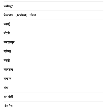
फतेहपुर
फैजाबाद (अयोध्या) मंडल
बदायूँ
बरेली
बलरामपुर
बलिया
बस्ती
बहराइच
बागपत
बांदा
बाराबंकी
बिज़नेस