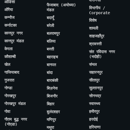
ओडिसा
फैजाबाद (अयोध्या)
विभागीय /
औरैया
मंडल
Corporate
कन्नौज
बदायूँ
विशेष
कर्नाटका
बरेली
शामली
कानपुर नगर
बलरामपुर
शाहजहाँपुर
कानपुर मंडल
बलिया
श्रावस्ती
केरला
बस्ती
संत रविदास नगर
कौशाम्बी
(भदोही)
बहराइच
खेल
संभल
बागपत
गाजियाबाद
सहारनपुर
बांदा
गुजरात
सीतापुर
बाराबंकी
गोण्डा
सुल्तानपुर
बिज़नेस
गोरखपुर
सोनभद्र
बिजनौर
गोरखपुर मंडल
स्वास्थ्य
बिहार
गोवा
हमीरपुर
बुलंदशहर
गौतम बुद्ध नगर
हरदोई
मणिपुर
(नोएडा)
हरियाणा
मथुरा