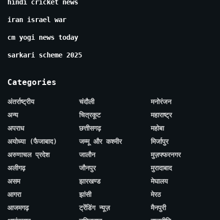
hindi cricket news
iran israel war
cm yogi news today
sarkari scheme 2025
Categories
अंतर्राष्ट्रीय
चंदौली
मनोरंजन
अन्य
चित्रकूट
महाराष्ट्र
अपराध
छत्तीसगढ़
महोबा
अयोध्या (फैजाबाद)
जम्मू और कश्मीर
मिर्जापुर
अरुणाचल प्रदेश
जालौन
मुज़फ्फरनगर
अलीगढ़
जौनपुर
मुरादाबाद
असम
झारखण्ड
मेघालय
आगरा
झांसी
मेरठ
आजमगढ़
ट्रेंडिंग न्यूज़
मैनपुरी