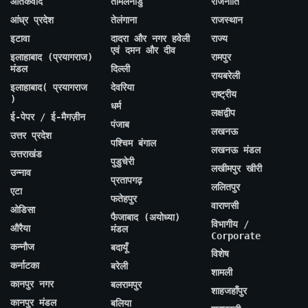
आतंकवाद
तमिलनाडु
राजनीति
आंध्र प्रदेश
तेलंगाना
राजस्थान
इटावा
दादरा और नगर हवेली
राज्य
एवं दमन और दीव
इलाहाबाद (प्रयागराज)
रामपुर
मंडल
दिल्ली
रायबरेली
इलाहाबाद( प्रयागराज
देवरिया
राष्ट्रीय
)
धर्म
लक्षद्वीप
ई-पेपर / ई-मैगज़ीन
पंजाब
लखनऊ
उत्तर प्रदेश
पश्चिम बंगाल
लखनऊ मंडल
उत्तराखंड
पुडुचेरी
लखीमपुर खीरी
उन्नाव
प्रतापगढ़
ललितपुर
एटा
फतेहपुर
वाराणसी
ओडिसा
फैजाबाद (अयोध्या)
विभागीय /
औरैया
मंडल
Corporate
कन्नौज
बदायूँ
विशेष
कर्नाटका
बरेली
शामली
कानपुर नगर
बलरामपुर
शाहजहाँपुर
कानपुर मंडल
बलिया