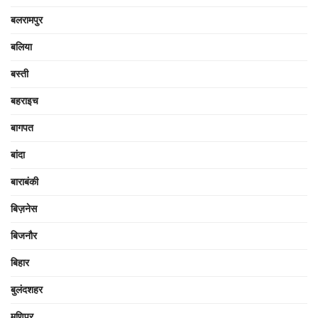
बलरामपुर
बलिया
बस्ती
बहराइच
बागपत
बांदा
बाराबंकी
बिज़नेस
बिजनौर
बिहार
बुलंदशहर
मणिपुर