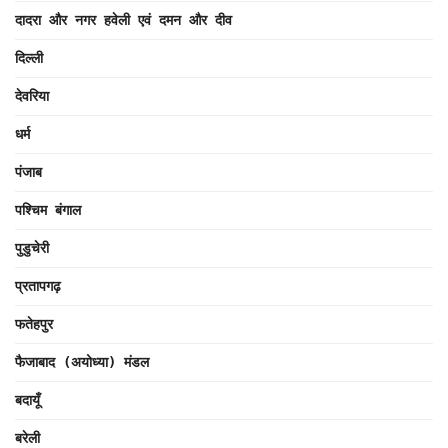
दादरा और नगर हवेली एवं दमन और दीव
दिल्ली
देवरिया
धर्म
पंजाब
पश्चिम बंगाल
पुडुचेरी
प्रतापगढ़
फतेहपुर
फैजाबाद (अयोध्या) मंडल
बदायूँ
बरेली