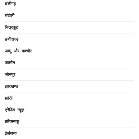
चंडीगढ़
चंदौली
चित्रकूट
छत्तीसगढ़
जम्मू और कश्मीर
जालौन
जौनपुर
झारखण्ड
झांसी
ट्रेंडिंग न्यूज़
तमिलनाडु
तेलंगाना