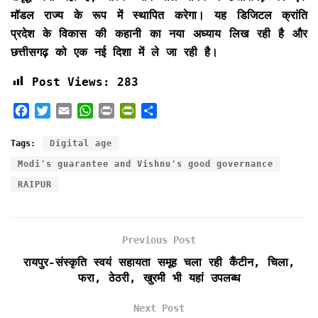
मॉडल राज्य के रूप में स्थापित करेगा। यह डिजिटल क्रांति
प्रदेश के विकास की कहानी का नया अध्याय लिख रही है और
छत्तीसगढ़ को एक नई दिशा में ले जा रही है।
Post Views:
283
F
T
E
W
P
P
S
a
w
m
h
r
r
h
c
i
a
a
i
i
a
Tags:
Digital age
e
t
i
t
n
n
r
Modi's guarantee and Vishnu's good governance
b
t
l
s
t
t
e
RAIPUR
o
e
A
F
o
r
p
r
k
p
i
e
Previous Post
n
रायपुर-संस्कृति स्वयं सहायता समूह चला रही कैंटीन, चिला,
d
फरा, ठेठरी, खुरमी भी यहां उपलब्ध
l
y
Next Post