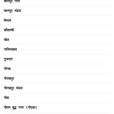
कानपुर नगर
कानपुर मंडल
केरला
कौशाम्बी
खेल
गाजियाबाद
गुजरात
गोण्डा
गोरखपुर
गोरखपुर मंडल
गोवा
गौतम बुद्ध नगर (नोएडा)