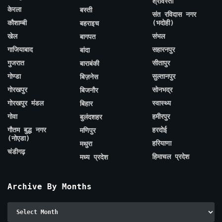
श्रावस्ती
केरला
बस्ती
संत रविदास नगर
कौशाम्बी
(भदोही)
बहराइच
खेल
संभल
बागपत
गाजियाबाद
सहारनपुर
बांदा
गुजरात
सीतापुर
बाराबंकी
गोण्डा
सुल्तानपुर
बिज़नेस
गोरखपुर
सोनभद्र
बिजनौर
गोरखपुर मंडल
स्वास्थ्य
बिहार
गोवा
हमीरपुर
बुलंदशहर
गौतम बुद्ध नगर
हरदोई
मणिपुर
(नोएडा)
हरियाणा
मथुरा
चंडीगढ़
हिमाचल प्रदेश
मध्य प्रदेश
Archive By Months
Archive
By