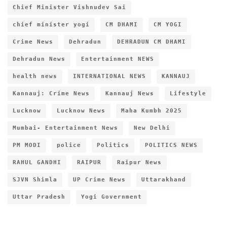
Chief Minister Vishnudev Sai
chief minister yogi
CM DHAMI
CM YOGI
Crime News
Dehradun
DEHRADUN CM DHAMI
Dehradun News
Entertainment NEWS
health news
INTERNATIONAL NEWS
KANNAUJ
Kannauj: Crime News
Kannauj News
Lifestyle
Lucknow
Lucknow News
Maha Kumbh 2025
Mumbai- Entertainment News
New Delhi
PM MODI
police
Politics
POLITICS NEWS
RAHUL GANDHI
RAIPUR
Raipur News
SJVN Shimla
UP Crime News
Uttarakhand
Uttar Pradesh
Yogi Government