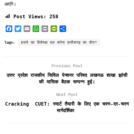
आएंगे।
Post Views:
258
F
T
E
W
P
P
S
a
w
m
h
r
r
h
c
i
a
a
i
i
a
Tags:
इसरो का विशेषज्ञ दल करेगा छत्तीसगढ़ का दौरा*
e
t
i
t
n
n
r
b
t
l
s
t
t
e
o
e
A
F
Previous Post
o
r
p
r
k
p
i
उत्तर प्रदेश राजकीय सिविल पेन्शनर परिषद लखनऊ शाखा झांसी
e
की मासिक बैठक सम्पन्न हुई।
n
d
Next Post
l
Cracking CUET: स्मार्ट तैयारी के लिए एक चरण-दर-चरण
y
मार्गदर्शिका