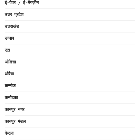
ई-पेपर / ई-मैगज़ीन
उत्तर प्रदेश
उत्तराखंड
उन्नाव
एटा
ओडिसा
औरैया
कन्नौज
कर्नाटका
कानपुर नगर
कानपुर मंडल
केरला