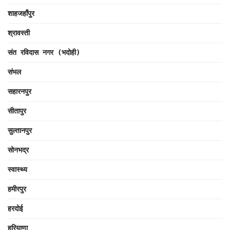
शाहजहाँपुर
श्रावस्ती
संत रविदास नगर (भदोही)
संभल
सहारनपुर
सीतापुर
सुल्तानपुर
सोनभद्र
स्वास्थ्य
हमीरपुर
हरदोई
हरियाणा