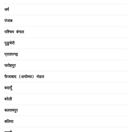
धर्म
पंजाब
पश्चिम बंगाल
पुडुचेरी
प्रतापगढ़
फतेहपुर
फैजाबाद (अयोध्या) मंडल
बदायूँ
बरेली
बलरामपुर
बलिया