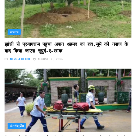
अपराध
झांसी से प्रयागराज पहुंचा अबान अहमद का शव,जुमे की नमाज के
बाद किया जाएगा सुपुर्द-ए-खाक
BY
NEWS-EDITOR
AUGUST 7, 2026
अंतर्राष्ट्रीय