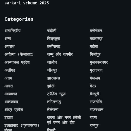
sarkari scheme 2025
Categories
अंतर्राष्ट्रीय
चंदौली
मनोरंजन
अन्य
चित्रकूट
महाराष्ट्र
अपराध
छत्तीसगढ़
महोबा
अयोध्या (फैजाबाद)
जम्मू और कश्मीर
मिर्जापुर
अरुणाचल प्रदेश
जालौन
मुज़फ्फरनगर
अलीगढ़
जौनपुर
मुरादाबाद
असम
झारखण्ड
मेघालय
आगरा
झांसी
मेरठ
आजमगढ़
ट्रेंडिंग न्यूज़
मैनपुरी
आतंकवाद
तमिलनाडु
राजनीति
आंध्र प्रदेश
तेलंगाना
राजस्थान
इटावा
दादरा और नगर हवेली
राज्य
एवं दमन और दीव
इलाहाबाद (प्रयागराज)
रामपुर
मंडल
दिल्ली