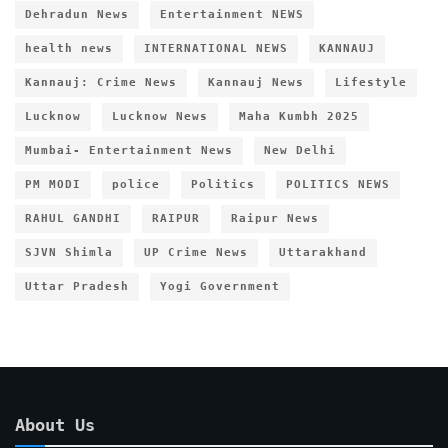
Dehradun News
Entertainment NEWS
health news
INTERNATIONAL NEWS
KANNAUJ
Kannauj: Crime News
Kannauj News
Lifestyle
Lucknow
Lucknow News
Maha Kumbh 2025
Mumbai- Entertainment News
New Delhi
PM MODI
police
Politics
POLITICS NEWS
RAHUL GANDHI
RAIPUR
Raipur News
SJVN Shimla
UP Crime News
Uttarakhand
Uttar Pradesh
Yogi Government
About Us