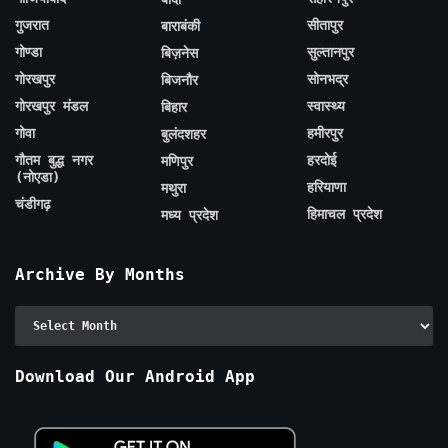
गुजरात
सीतापुर
बाराबंकी
गोण्डा
सुल्तानपुर
बिज़नेस
गोरखपुर
सोनभद्र
बिजनौर
गोरखपुर मंडल
स्वास्थ्य
बिहार
गोवा
हमीरपुर
बुलंदशहर
गौतम बुद्ध नगर
हरदोई
मणिपुर
(नोएडा)
हरियाणा
मथुरा
चंडीगढ़
हिमाचल प्रदेश
मध्य प्रदेश
Archive By Months
Archive
By
Months
Download Our Android App