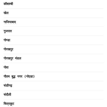
कौशाम्बी
खेल
गाजियाबाद
गुजरात
गोण्डा
गोरखपुर
गोरखपुर मंडल
गोवा
गौतम बुद्ध नगर (नोएडा)
चंडीगढ़
चंदौली
चित्रकूट