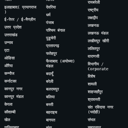
रायबरेली
इलाहाबाद( प्रयागराज
देवरिया
राष्ट्रीय
)
धर्म
लक्षद्वीप
ई-पेपर / ई-मैगज़ीन
पंजाब
लखनऊ
उत्तर प्रदेश
पश्चिम बंगाल
लखनऊ मंडल
उत्तराखंड
पुडुचेरी
लखीमपुर खीरी
उन्नाव
प्रतापगढ़
ललितपुर
एटा
फतेहपुर
वाराणसी
ओडिसा
फैजाबाद (अयोध्या)
विभागीय /
औरैया
मंडल
Corporate
कन्नौज
बदायूँ
विशेष
कर्नाटका
बरेली
शामली
कानपुर नगर
बलरामपुर
शाहजहाँपुर
कानपुर मंडल
बलिया
श्रावस्ती
केरला
बस्ती
संत रविदास नगर
कौशाम्बी
(भदोही)
बहराइच
खेल
संभल
बागपत
गाजियाबाद
सहारनपुर
बांदा