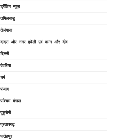
ट्रेंडिंग न्यूज़
तमिलनाडु
तेलंगाना
दादरा और नगर हवेली एवं दमन और दीव
दिल्ली
देवरिया
धर्म
पंजाब
पश्चिम बंगाल
पुडुचेरी
प्रतापगढ़
फतेहपुर