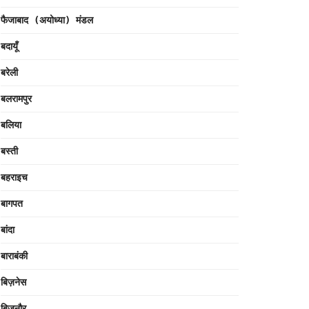
फैजाबाद (अयोध्या) मंडल
बदायूँ
बरेली
बलरामपुर
बलिया
बस्ती
बहराइच
बागपत
बांदा
बाराबंकी
बिज़नेस
बिजनौर