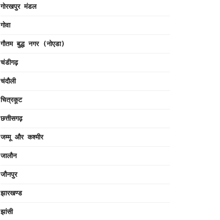
गोरखपुर मंडल
गोवा
गौतम बुद्ध नगर (नोएडा)
चंडीगढ़
चंदौली
चित्रकूट
छत्तीसगढ़
जम्मू और कश्मीर
जालौन
जौनपुर
झारखण्ड
झांसी