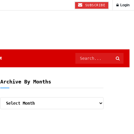
Login
SUBSCRIBE
ष
Archive By Months
Archive
By
Months