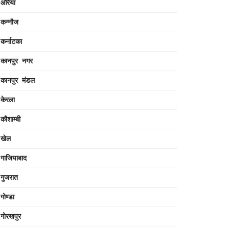
औरैया
कन्नौज
कर्नाटका
कानपुर नगर
कानपुर मंडल
केरला
कौशाम्बी
खेल
गाजियाबाद
गुजरात
गोण्डा
गोरखपुर