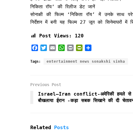
निकिता रॉय’ की रिलीज डेट जानें
सोनाक्षी की फिल्म ‘निकिता रॉय’ में उनके साथ पर
निर्देशन में बनी यह फिल्म 27 जून को सिनेमाघरों में 
Post Views:
120
F
T
E
W
P
P
S
a
w
m
h
r
r
h
c
i
a
a
i
i
a
Tags:
entertainment news sonakshi sinha
e
t
i
t
n
n
r
b
t
l
s
t
t
e
o
e
A
F
Previous Post
o
r
p
r
k
p
i
Israel–Iran conflict-अमेरिकी हमले से
e
बौखलाया ईरान -कड़ा सबक सिखाने की दी चेताव
n
d
l
y
Related
Posts