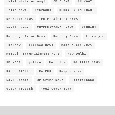
chief minister yogi
CM DHAMI
CM YOGI
Crime News
Dehradun
DEHRADUN CM DHAMI
Dehradun News
Entertainment NEWS
health news
INTERNATIONAL NEWS
KANNAUJ
Kannauj: Crime News
Kannauj News
Lifestyle
Lucknow
Lucknow News
Maha Kumbh 2025
Mumbai- Entertainment News
New Delhi
PM MODI
police
Politics
POLITICS NEWS
RAHUL GANDHI
RAIPUR
Raipur News
SJVN Shimla
UP Crime News
Uttarakhand
Uttar Pradesh
Yogi Government