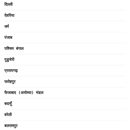
दिल्ली
देवरिया
धर्म
पंजाब
पश्चिम बंगाल
पुडुचेरी
प्रतापगढ़
फतेहपुर
फैजाबाद (अयोध्या) मंडल
बदायूँ
बरेली
बलरामपुर