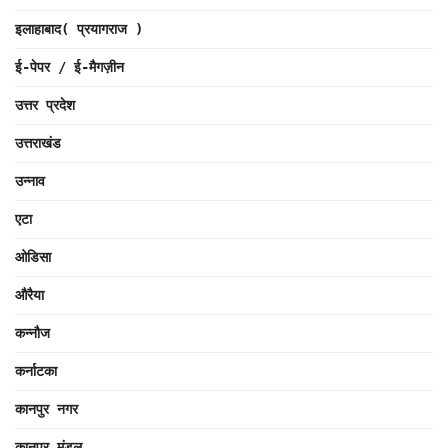
इलाहाबाद( प्रयागराज )
ई-पेपर / ई-मैगज़ीन
उत्तर प्रदेश
उत्तराखंड
उन्नाव
एटा
ओडिसा
औरैया
कन्नौज
कर्नाटका
कानपुर नगर
कानपुर मंडल