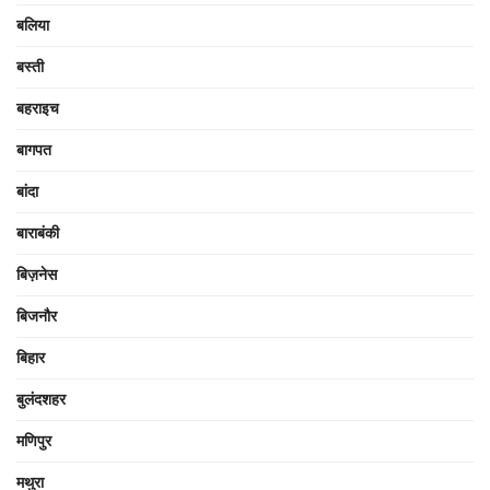
बलिया
बस्ती
बहराइच
बागपत
बांदा
बाराबंकी
बिज़नेस
बिजनौर
बिहार
बुलंदशहर
मणिपुर
मथुरा