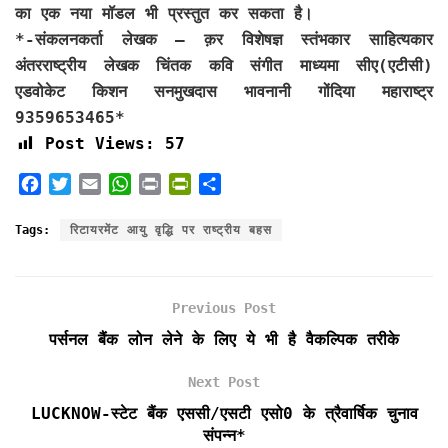
का एक नया मॉडल भी प्रस्तुत कर सकता है।
*-संकलनकर्ता लेखक – क़र विशेषज्ञ स्तंभकार साहित्यकार
अंतरराष्ट्रीय लेखक चिंतक कवि संगीत माध्यमा सीए(एटीसी)
एडवोकेट किशन सनमुखदास भावनानी गोंदिया महाराष्ट्र
9359653465*
Post Views:
57
F
T
E
W
P
P
S
a
w
m
h
r
r
h
c
i
a
a
i
i
a
Tags:
रिटायरमेंट आयु वृद्धि पर राष्ट्रीय बहस
e
t
i
t
n
n
r
b
t
l
s
t
t
e
o
e
A
F
Previous Post
o
r
p
r
k
p
i
पर्सनल बैंक लोन लेने के लिए ये भी है वैकल्पिक तरीके
e
n
Next Post
d
LUCKNOW-स्टेट बैंक एससी/एसटी एसो0 के त्रैवार्षिक चुनाव
l
संपन्न*
y