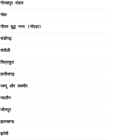
गोरखपुर मंडल
गोवा
गौतम बुद्ध नगर (नोएडा)
चंडीगढ़
चंदौली
चित्रकूट
छत्तीसगढ़
जम्मू और कश्मीर
जालौन
जौनपुर
झारखण्ड
झांसी