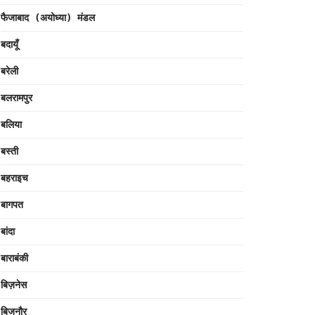
फैजाबाद (अयोध्या) मंडल
बदायूँ
बरेली
बलरामपुर
बलिया
बस्ती
बहराइच
बागपत
बांदा
बाराबंकी
बिज़नेस
बिजनौर