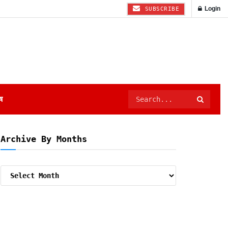
Login
SUBSCRIBE
ष
Archive By Months
Archive
By
Months