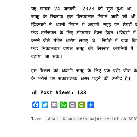
यह मामला 24 जनवरी, 2023 को शुरू हुआ था, जब अमे
समूह के खिलाफ एक विस्फोटक रिपोर्ट जारी की थी।
हिंडनबर्ग ने अपनी रिपोर्ट में अदाणी समूह पर शेयरों
फंड ट्रांसफर के लिए ऑफशोर टैक्स हेवन (विदेशों में
करने जैसे गंभीर आरोप लगाए थे। रिपोर्ट में दावा कि
फंड निकालकर वापस समूह की लिस्टेड कंपनियों में 
बढ़ाया जा सके।
इस फैसले को अदाणी समूह के लिए एक बड़ी जीत के र
के भरोसे पर सकारात्मक असर पड़ने की उम्मीद है।
Post Views:
133
F
T
E
W
P
P
S
a
w
m
h
r
r
h
c
i
a
a
i
i
a
Tags:
Adani Group gets major relief as SEB
e
t
i
t
n
n
r
b
t
l
s
t
t
e