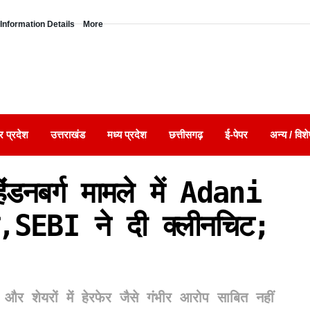
Information Details
More
र प्रदेश
उत्तराखंड
मध्य प्रदेश
छत्तीसगढ़
ई-पेपर
अन्य / विशे
नबर्ग मामले में Adani
,SEBI ने दी क्लीनचिट;
र शेयरों में हेरफेर जैसे गंभीर आरोप साबित नहीं