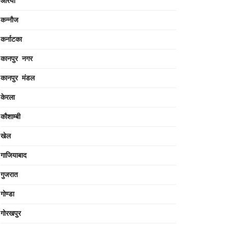
औरैया
कन्नौज
कर्नाटका
कानपुर नगर
कानपुर मंडल
केरला
कौशाम्बी
खेल
गाजियाबाद
गुजरात
गोण्डा
गोरखपुर