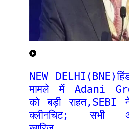
NEW DELHI(BNE)हिंडन
मामले में Adani G
को बड़ी राहत,SEBI न
क्लीनचिट; सभी आ
खारिज