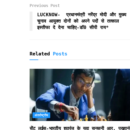
o
e
A
F
Previous Post
o
r
p
r
k
p
i
LUCKNOW- प्रधानमंत्री नरेंद्र मोदी और मुख्य
e
चुनाव आयुक्त दोनों को अपने पदों से तत्काल
n
इस्तीफा दे देना चाहिए-डॉ0 सीपी राय*
d
l
y
Related
Posts
अंतर्राष्ट्रीय
सेंट लुईस-भारतीय शतरंज के युवा सनसनी आर. प्रज्ञानं