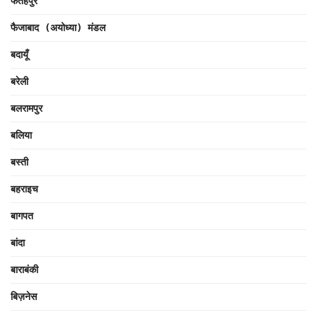
फतेहपुर
फैजाबाद (अयोध्या) मंडल
बदायूँ
बरेली
बलरामपुर
बलिया
बस्ती
बहराइच
बागपत
बांदा
बाराबंकी
बिज़नेस