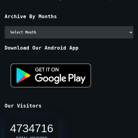
Archive By Months
Archive
By
Months
Download Our Android App
Our Visitors
4734716
TOTAL VISITORS