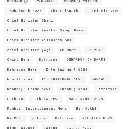
#टेक्नोलॉजीन्यूज
#लाइफस्टाइल
#वास्तुशास्त्र #धर्मसमाचार
-Mahakumbh-2025
Chhattisgarh
Chief Minister
Chief Minister Dhami
Chief Minister Pushkar Singh Dhami
Chief Minister Vishnudev Sai
chief minister yogi
CM DHAMI
CM YOGI
Crime News
Dehradun
DEHRADUN CM DHAMI
Dehradun News
Entertainment NEWS
health news
INTERNATIONAL NEWS
KANNAUJ
Kannauj: Crime News
Kannauj News
Lifestyle
Lucknow
Lucknow News
Maha Kumbh 2025
Mumbai- Entertainment News
New Delhi
PM MODI
police
Politics
POLITICS NEWS
RAHUL GANDHI
RAIPUR
Raipur News