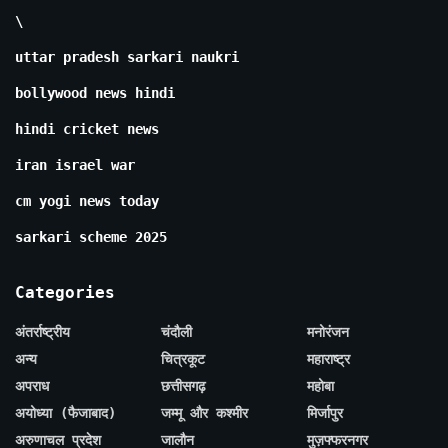
\
uttar pradesh sarkari naukri
bollywood news hindi
hindi cricket news
iran israel war
cm yogi news today
sarkari scheme 2025
Categories
अंतर्राष्ट्रीय
चंदौली
मनोरंजन
अन्य
चित्रकूट
महाराष्ट्र
अपराध
छत्तीसगढ़
महोबा
अयोध्या (फैजाबाद)
जम्मू और कश्मीर
मिर्जापुर
अरुणाचल प्रदेश
जालौन
मुज़फ्फरनगर