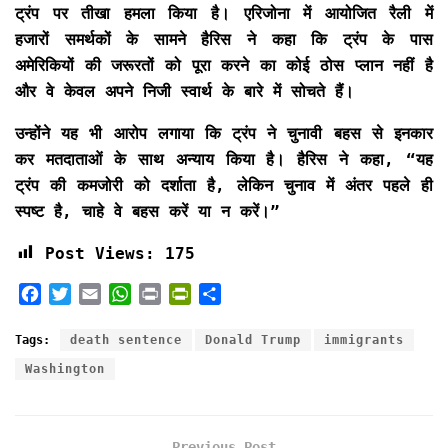
ट्रंप पर तीखा हमला किया है। एरिजोना में आयोजित रैली में
हजारों समर्थकों के सामने हैरिस ने कहा कि ट्रंप के पास
अमेरिकियों की जरूरतों को पूरा करने का कोई ठोस प्लान नहीं है
और वे केवल अपने निजी स्वार्थ के बारे में सोचते हैं।
उन्होंने यह भी आरोप लगाया कि ट्रंप ने चुनावी बहस से इनकार
कर मतदाताओं के साथ अन्याय किया है। हैरिस ने कहा, “यह
ट्रंप की कमजोरी को दर्शाता है, लेकिन चुनाव में अंतर पहले ही
स्पष्ट है, चाहे वे बहस करें या न करें।”
Post Views:
175
F
T
E
W
P
P
S
a
w
m
h
r
r
h
c
i
a
a
i
i
a
Tags:
death sentence
Donald Trump
immigrants
e
t
i
t
n
n
r
Washington
b
t
l
s
t
t
e
o
e
A
F
o
r
p
r
k
p
i
Previous Post