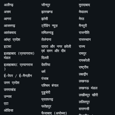
अलीगढ़
जौनपुर
मुरादाबाद
असम
झारखण्ड
मेघालय
आगरा
झांसी
मेरठ
आजमगढ़
ट्रेंडिंग न्यूज़
मैनपुरी
आतंकवाद
तमिलनाडु
राजनीति
आंध्र प्रदेश
तेलंगाना
राजस्थान
इटावा
दादरा और नगर हवेली
राज्य
एवं दमन और दीव
इलाहाबाद (प्रयागराज)
रामपुर
मंडल
दिल्ली
रायबरेली
इलाहाबाद( प्रयागराज
देवरिया
राष्ट्रीय
)
धर्म
लक्षद्वीप
ई-पेपर / ई-मैगज़ीन
पंजाब
लखनऊ
उत्तर प्रदेश
पश्चिम बंगाल
लखनऊ मंडल
उत्तराखंड
पुडुचेरी
लखीमपुर खीरी
उन्नाव
प्रतापगढ़
ललितपुर
एटा
फतेहपुर
वाराणसी
ओडिसा
फैजाबाद (अयोध्या)