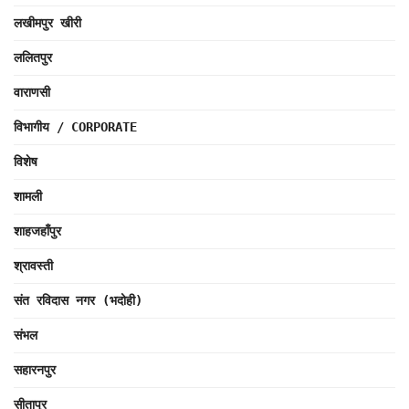
लखीमपुर खीरी
ललितपुर
वाराणसी
विभागीय / CORPORATE
विशेष
शामली
शाहजहाँपुर
श्रावस्ती
संत रविदास नगर (भदोही)
संभल
सहारनपुर
सीतापुर