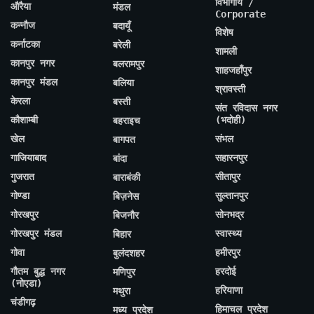
विभागीय /
औरैया
मंडल
Corporate
कन्नौज
बदायूँ
विशेष
कर्नाटका
बरेली
शामली
कानपुर नगर
बलरामपुर
शाहजहाँपुर
कानपुर मंडल
बलिया
श्रावस्ती
केरला
बस्ती
संत रविदास नगर
कौशाम्बी
(भदोही)
बहराइच
खेल
संभल
बागपत
गाजियाबाद
सहारनपुर
बांदा
गुजरात
सीतापुर
बाराबंकी
गोण्डा
सुल्तानपुर
बिज़नेस
गोरखपुर
सोनभद्र
बिजनौर
गोरखपुर मंडल
स्वास्थ्य
बिहार
गोवा
हमीरपुर
बुलंदशहर
गौतम बुद्ध नगर
हरदोई
मणिपुर
(नोएडा)
हरियाणा
मथुरा
चंडीगढ़
हिमाचल प्रदेश
मध्य प्रदेश