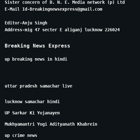
Sister concern of B. N. E. Media network (p) Ltd
E-Mail Id-Breakingnewsexpress@gmail.com
Editor-Anju Singh
Address-mig 47 secter E aliganj lucknow 226024
Breaking News Express
up breaking news in hindi
uttar pradesh samachar live
lucknow samachar hindi
UP Sarkar Ki Yojanayen
Mukhyamantri Yogi Adityanath Khabrein
up crime news