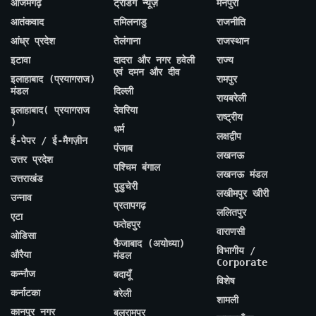
आजमगढ़
ट्रेंडिंग न्यूज़
मैनपुरी
आतंकवाद
तमिलनाडु
राजनीति
आंध्र प्रदेश
तेलंगाना
राजस्थान
इटावा
दादरा और नगर हवेली
राज्य
एवं दमन और दीव
इलाहाबाद (प्रयागराज)
रामपुर
मंडल
दिल्ली
रायबरेली
इलाहाबाद( प्रयागराज
देवरिया
राष्ट्रीय
)
धर्म
लक्षद्वीप
ई-पेपर / ई-मैगज़ीन
पंजाब
लखनऊ
उत्तर प्रदेश
पश्चिम बंगाल
लखनऊ मंडल
उत्तराखंड
पुडुचेरी
लखीमपुर खीरी
उन्नाव
प्रतापगढ़
ललितपुर
एटा
फतेहपुर
वाराणसी
ओडिसा
फैजाबाद (अयोध्या)
विभागीय /
औरैया
मंडल
Corporate
कन्नौज
बदायूँ
विशेष
कर्नाटका
बरेली
शामली
कानपुर नगर
बलरामपुर