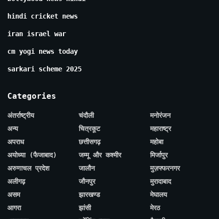
hindi cricket news
iran israel war
cm yogi news today
sarkari scheme 2025
Categories
अंतर्राष्ट्रीय
चंदौली
मनोरंजन
अन्य
चित्रकूट
महाराष्ट्र
अपराध
छत्तीसगढ़
महोबा
अयोध्या (फैजाबाद)
जम्मू और कश्मीर
मिर्जापुर
अरुणाचल प्रदेश
जालौन
मुज़फ्फरनगर
अलीगढ़
जौनपुर
मुरादाबाद
असम
झारखण्ड
मेघालय
आगरा
झांसी
मेरठ