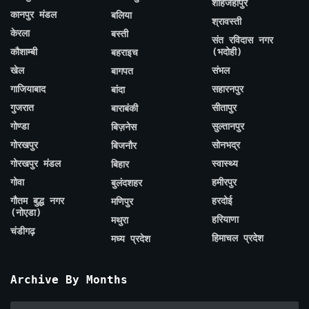
शाहजहाँपुर
कानपुर मंडल
बलिया
श्रावस्ती
केरला
बस्ती
संत रविदास नगर
कौशाम्बी
(भदोही)
बहराइच
खेल
संभल
बागपत
गाजियाबाद
सहारनपुर
बांदा
गुजरात
सीतापुर
बाराबंकी
गोण्डा
सुल्तानपुर
बिज़नेस
गोरखपुर
सोनभद्र
बिजनौर
गोरखपुर मंडल
स्वास्थ्य
बिहार
गोवा
हमीरपुर
बुलंदशहर
गौतम बुद्ध नगर
हरदोई
मणिपुर
(नोएडा)
हरियाणा
मथुरा
चंडीगढ़
हिमाचल प्रदेश
मध्य प्रदेश
Archive By Months
Archive