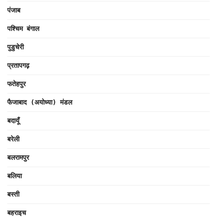
पंजाब
पश्चिम बंगाल
पुडुचेरी
प्रतापगढ़
फतेहपुर
फैजाबाद (अयोध्या) मंडल
बदायूँ
बरेली
बलरामपुर
बलिया
बस्ती
बहराइच