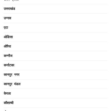
उत्तराखंड
उन्नाव
एटा
ओडिसा
औरैया
कन्नौज
कर्नाटका
कानपुर नगर
कानपुर मंडल
केरला
कौशाम्बी