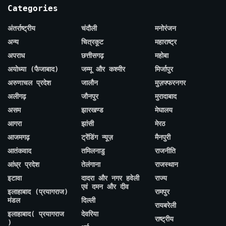
Categories
अंतर्राष्ट्रीय
चंदौली
मनोरंजन
अन्य
चित्रकूट
महाराष्ट्र
अपराध
छत्तीसगढ़
महोबा
अयोध्या (फैजाबाद)
जम्मू और कश्मीर
मिर्जापुर
अरुणाचल प्रदेश
जालौन
मुज़फ्फरनगर
अलीगढ़
जौनपुर
मुरादाबाद
असम
झारखण्ड
मेघालय
आगरा
झांसी
मेरठ
आजमगढ़
ट्रेंडिंग न्यूज़
मैनपुरी
आतंकवाद
तमिलनाडु
राजनीति
आंध्र प्रदेश
तेलंगाना
राजस्थान
इटावा
दादरा और नगर हवेली
राज्य
एवं दमन और दीव
इलाहाबाद (प्रयागराज)
रामपुर
मंडल
दिल्ली
रायबरेली
इलाहाबाद( प्रयागराज
देवरिया
राष्ट्रीय
)