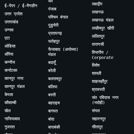
धर्म
लक्षद्वीप
ई-पेपर / ई-मैगज़ीन
पंजाब
लखनऊ
उत्तर प्रदेश
पश्चिम बंगाल
लखनऊ मंडल
उत्तराखंड
पुडुचेरी
लखीमपुर खीरी
उन्नाव
प्रतापगढ़
ललितपुर
एटा
फतेहपुर
वाराणसी
ओडिसा
फैजाबाद (अयोध्या)
विभागीय /
औरैया
मंडल
Corporate
कन्नौज
बदायूँ
विशेष
कर्नाटका
बरेली
शामली
कानपुर नगर
बलरामपुर
शाहजहाँपुर
कानपुर मंडल
बलिया
श्रावस्ती
केरला
बस्ती
संत रविदास नगर
कौशाम्बी
(भदोही)
बहराइच
खेल
संभल
बागपत
गाजियाबाद
सहारनपुर
बांदा
गुजरात
सीतापुर
बाराबंकी