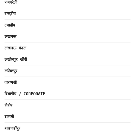
रायबरेली
राष्ट्रीय
लक्षद्वीप
लखनऊ
लखनऊ मंडल
लखीमपुर खीरी
ललितपुर
वाराणसी
विभागीय / CORPORATE
विशेष
शामली
शाहजहाँपुर