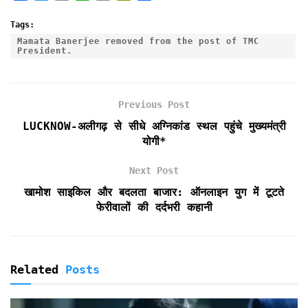
a
w
m
h
r
r
h
c
i
a
a
i
i
a
Tags:
e
t
i
t
n
n
r
Mamata Banerjee removed from the post of TMC
President.
b
t
l
s
t
t
e
o
e
A
F
o
r
p
r
k
p
i
Previous Post
e
LUCKNOW-अलीगढ़ से सीधे अग्निकांड स्थल पहुंचे मुख्यमंत्री
n
योगी*
d
l
Next Post
y
खामोश साइकिल और बदलता बाजार: ऑनलाइन युग में टूटते
फेरीवालों की दर्दभरी कहानी
Related
Posts