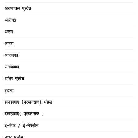
अरुणाचल प्रदेश
अलीगढ़
असम
आगरा
आजमगढ़
आतंकवाद
आंध्र प्रदेश
इटावा
इलाहाबाद (प्रयागराज) मंडल
इलाहाबाद( प्रयागराज )
ई-पेपर / ई-मैगज़ीन
उत्तर प्रदेश