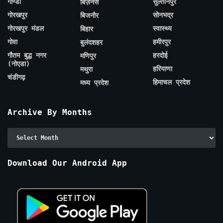
गोण्डा
सुल्तानपुर
बिज़नेस
गोरखपुर
सोनभद्र
बिजनौर
गोरखपुर मंडल
स्वास्थ्य
बिहार
गोवा
हमीरपुर
बुलंदशहर
गौतम बुद्ध नगर
हरदोई
मणिपुर
(नोएडा)
हरियाणा
मथुरा
चंडीगढ़
हिमाचल प्रदेश
मध्य प्रदेश
Archive By Months
Archive
By
Months
Download Our Android App