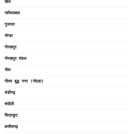
खेल
गाजियाबाद
गुजरात
गोण्डा
गोरखपुर
गोरखपुर मंडल
गोवा
गौतम बुद्ध नगर (नोएडा)
चंडीगढ़
चंदौली
चित्रकूट
छत्तीसगढ़