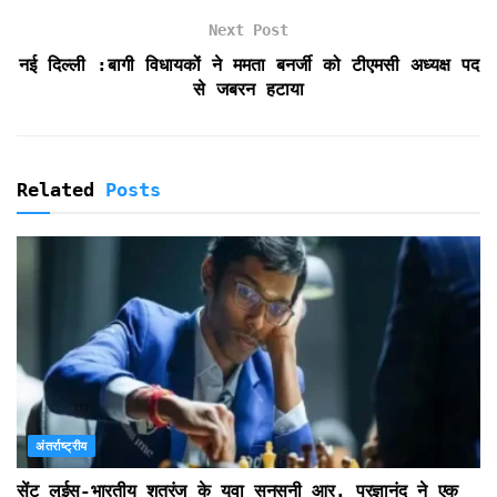
l
Next Post
y
नई दिल्ली :बागी विधायकों ने ममता बनर्जी को टीएमसी अध्यक्ष पद
से जबरन हटाया
Related
Posts
अंतर्राष्ट्रीय
सेंट लुईस-भारतीय शतरंज के युवा सनसनी आर. प्रज्ञानंद ने एक