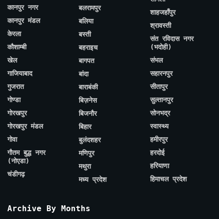
कानपुर नगर
बलरामपुर
शाहजहाँपुर
कानपुर मंडल
बलिया
श्रावस्ती
केरला
बस्ती
संत रविदास नगर
कौशाम्बी
(भदोही)
बहराइच
खेल
संभल
बागपत
गाजियाबाद
सहारनपुर
बांदा
गुजरात
सीतापुर
बाराबंकी
गोण्डा
सुल्तानपुर
बिज़नेस
गोरखपुर
सोनभद्र
बिजनौर
गोरखपुर मंडल
स्वास्थ्य
बिहार
गोवा
हमीरपुर
बुलंदशहर
गौतम बुद्ध नगर
हरदोई
मणिपुर
(नोएडा)
हरियाणा
मथुरा
चंडीगढ़
हिमाचल प्रदेश
मध्य प्रदेश
Archive By Months