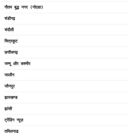
गौतम बुद्ध नगर (नोएडा)
चंडीगढ़
चंदौली
चित्रकूट
छत्तीसगढ़
जम्मू और कश्मीर
जालौन
जौनपुर
झारखण्ड
झांसी
ट्रेंडिंग न्यूज़
तमिलनाडु