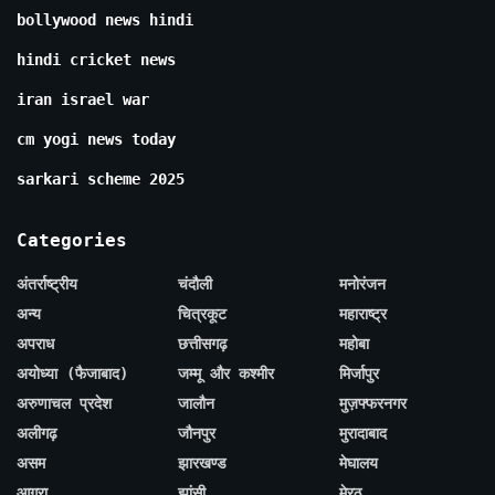
bollywood news hindi
hindi cricket news
iran israel war
cm yogi news today
sarkari scheme 2025
Categories
अंतर्राष्ट्रीय
चंदौली
मनोरंजन
अन्य
चित्रकूट
महाराष्ट्र
अपराध
छत्तीसगढ़
महोबा
अयोध्या (फैजाबाद)
जम्मू और कश्मीर
मिर्जापुर
अरुणाचल प्रदेश
जालौन
मुज़फ्फरनगर
अलीगढ़
जौनपुर
मुरादाबाद
असम
झारखण्ड
मेघालय
आगरा
झांसी
मेरठ