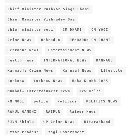
Chief Minister Pushkar Singh Dhami
Chief Minister Vishnudev Sai
chief minister yogi
CM DHAMI
CM YOGI
Crime News
Dehradun
DEHRADUN CM DHAMI
Dehradun News
Entertainment NEWS
health news
INTERNATIONAL NEWS
KANNAUJ
Kannauj: Crime News
Kannauj News
Lifestyle
Lucknow
Lucknow News
Maha Kumbh 2025
Mumbai- Entertainment News
New Delhi
PM MODI
police
Politics
POLITICS NEWS
RAHUL GANDHI
RAIPUR
Raipur News
SJVN Shimla
UP Crime News
Uttarakhand
Uttar Pradesh
Yogi Government