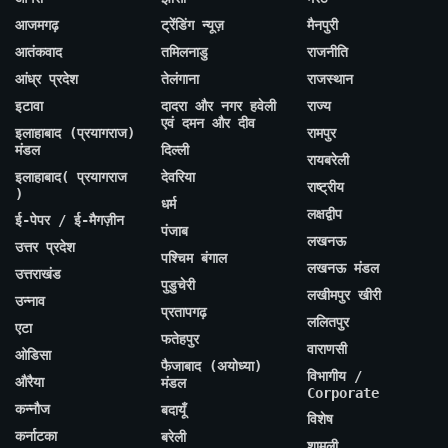
आजमगढ़
ट्रेंडिंग न्यूज़
मैनपुरी
आतंकवाद
तमिलनाडु
राजनीति
आंध्र प्रदेश
तेलंगाना
राजस्थान
इटावा
दादरा और नगर हवेली
राज्य
एवं दमन और दीव
इलाहाबाद (प्रयागराज)
रामपुर
मंडल
दिल्ली
रायबरेली
इलाहाबाद( प्रयागराज
देवरिया
राष्ट्रीय
)
धर्म
लक्षद्वीप
ई-पेपर / ई-मैगज़ीन
पंजाब
लखनऊ
उत्तर प्रदेश
पश्चिम बंगाल
लखनऊ मंडल
उत्तराखंड
पुडुचेरी
लखीमपुर खीरी
उन्नाव
प्रतापगढ़
ललितपुर
एटा
फतेहपुर
वाराणसी
ओडिसा
फैजाबाद (अयोध्या)
विभागीय /
औरैया
मंडल
Corporate
कन्नौज
बदायूँ
विशेष
कर्नाटका
बरेली
शामली