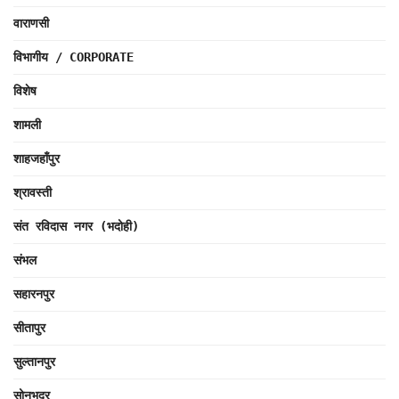
वाराणसी
विभागीय / CORPORATE
विशेष
शामली
शाहजहाँपुर
श्रावस्ती
संत रविदास नगर (भदोही)
संभल
सहारनपुर
सीतापुर
सुल्तानपुर
सोनभद्र