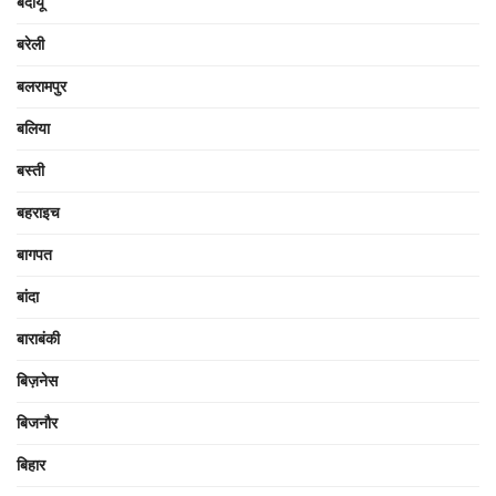
बदायूँ
बरेली
बलरामपुर
बलिया
बस्ती
बहराइच
बागपत
बांदा
बाराबंकी
बिज़नेस
बिजनौर
बिहार