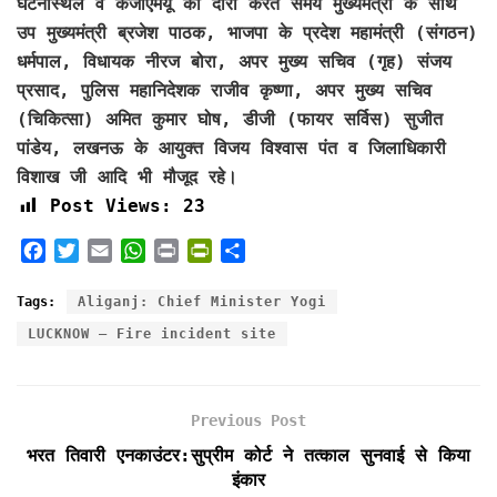
घटनास्थल व केजीएमयू का दौरा करते समय मुख्यमंत्री के साथ
उप मुख्यमंत्री ब्रजेश पाठक, भाजपा के प्रदेश महामंत्री (संगठन)
धर्मपाल, विधायक नीरज बोरा, अपर मुख्य सचिव (गृह) संजय
प्रसाद, पुलिस महानिदेशक राजीव कृष्णा, अपर मुख्य सचिव
(चिकित्सा) अमित कुमार घोष, डीजी (फायर सर्विस) सुजीत
पांडेय, लखनऊ के आयुक्त विजय विश्वास पंत व जिलाधिकारी
विशाख जी आदि भी मौजूद रहे।
Post Views:
23
F
T
E
W
P
P
S
a
w
m
h
r
r
h
c
i
a
a
i
i
a
Tags:
Aliganj: Chief Minister Yogi
e
t
i
t
n
n
r
LUCKNOW – Fire incident site
b
t
l
s
t
t
e
o
e
A
F
o
r
p
r
k
p
i
Previous Post
e
भरत तिवारी एनकाउंटर:सुप्रीम कोर्ट ने तत्काल सुनवाई से किया
n
इंकार
d