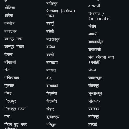
फतेहपुर
वाराणसी
ओडिसा
फैजाबाद (अयोध्या)
विभागीय /
औरैया
मंडल
Corporate
कन्नौज
बदायूँ
विशेष
कर्नाटका
बरेली
शामली
कानपुर नगर
बलरामपुर
शाहजहाँपुर
कानपुर मंडल
बलिया
श्रावस्ती
केरला
बस्ती
संत रविदास नगर
कौशाम्बी
(भदोही)
बहराइच
खेल
संभल
बागपत
गाजियाबाद
सहारनपुर
बांदा
गुजरात
सीतापुर
बाराबंकी
गोण्डा
सुल्तानपुर
बिज़नेस
गोरखपुर
सोनभद्र
बिजनौर
गोरखपुर मंडल
स्वास्थ्य
बिहार
गोवा
हमीरपुर
बुलंदशहर
गौतम बुद्ध नगर
हरदोई
मणिपुर