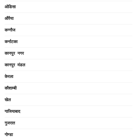
ओडिसा
औरैया
कन्नौज
कर्नाटका
कानपुर नगर
कानपुर मंडल
केरला
कौशाम्बी
खेल
गाजियाबाद
गुजरात
गोण्डा