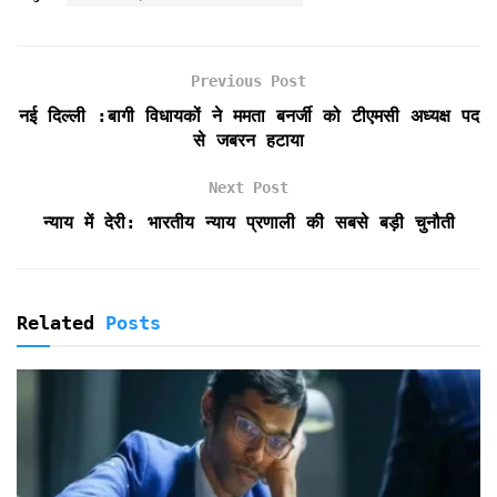
e
t
i
t
n
n
r
b
t
l
s
t
t
e
o
e
A
F
Previous Post
o
r
p
r
k
p
i
नई दिल्ली :बागी विधायकों ने ममता बनर्जी को टीएमसी अध्यक्ष पद
e
से जबरन हटाया
n
d
Next Post
l
न्याय में देरी: भारतीय न्याय प्रणाली की सबसे बड़ी चुनौती
y
Related
Posts