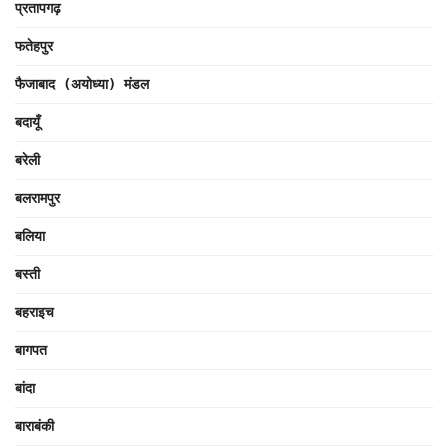
प्रतापगढ़
फतेहपुर
फैजाबाद (अयोध्या) मंडल
बदायूँ
बरेली
बलरामपुर
बलिया
बस्ती
बहराइच
बागपत
बांदा
बाराबंकी