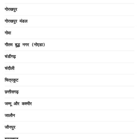
गोरखपुर
गोरखपुर मंडल
गोवा
गौतम बुद्ध नगर (नोएडा)
चंडीगढ़
चंदौली
चित्रकूट
छत्तीसगढ़
जम्मू और कश्मीर
जालौन
जौनपुर
झारखण्ड