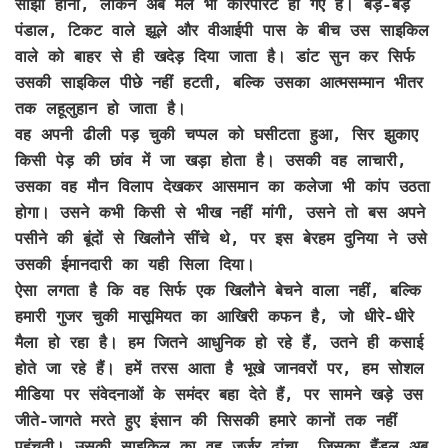
साझा होना, लेकिन अब मेले भी कॉरपोरेट हो गए हैं। बड़े-बड़े
पंडाल, टिकट वाले झूले और वीआईपी पास के बीच उस साइकिल
वाले को बाहर से ही खदेड़ दिया जाता है। डांट सुन कर सिर्फ
उसकी साइकिल पीछे नहीं हटती, बल्कि उसका आत्मसम्मान भीतर
तक लहूलुहान हो जाता है।
वह अपनी ढीली पड़ चुकी चप्पल को घसीटता हुआ, सिर झुकाए
किसी पेड़ की छांव में जा खड़ा होता है। उसकी वह लाचारी,
उसका वह मौन विलाप देखकर आसमान का कलेजा भी कांप उठता
होगा। उसने कभी किसी से भीख नहीं मांगी, उसने तो बस अपने
पसीने की बूंदों से खिलौने सींचे थे, पर इस बेरहम दुनिया ने उसे
उसकी ईमानदारी का यही सिला दिया।
ऐसा लगता है कि वह सिर्फ एक खिलौने बेचने वाला नहीं, बल्कि
हमारी गुजर चुकी मासूमियत का आखिरी कफन है, जो धीरे-धीरे
मैला हो रहा है। हम जितने आधुनिक हो रहे हैं, उतने ही कसाई
होते जा रहे हैं। हमें तरस आता है भूखे जानवरों पर, हम सोशल
मीडिया पर संवेदनाओं के समंदर बहा देते हैं, पर सामने खड़े उस
जीते-जागते मरते हुए इंसान की सिसकी हमारे कानों तक नहीं
पहुंचती। उसकी साइकिल का वह जर्जर ढांचा, जिसका हैंडल अब