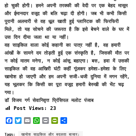
हो चुकी होगी। हमने अपनी तरक्की की वेदी पर एक बेहद मासूम
और ईमानदार वजूद की बलि चढ़ा दी होगी। जब भी कभी किसी
पुरानी अलमारी से वह धूल खाती हुई प्लास्टिक की फिरफिरी
मिले, तो यह सोचने की जरूरत है कि इसे बेचने वाले के घर में
उस दिन दीया जला था या नहीं।
वह साइकिल वाला कोई कहानी का पात्र नहीं है, वह हमारी
आंखों के सामने दम तोड़ती हुई एक संस्कृति है, जिसकी मौत पर
न कोई मातम मनेगा, न कोई आंसू बहाएगा। बस, हवा में उसकी
साइकिल की वह आखिरी घंटी कहीं गूंजकर हमेशा-हमेशा के लिए
खामोश हो जाएगी और हम अपनी सजी-धजी दुनिया में मगन रहेंगे,
यह भूलकर कि किसी का पूरा वजूद हमारी बेरुखी की भेंट चढ़
गया।
डॉ विजय गर्ग सेवानिवृत्त प्रिंसिपल मलोट पंजाब
Post Views:
23
F
T
E
W
P
P
S
a
w
m
h
r
r
h
c
i
a
a
i
i
a
Tags:
खामोश साइकिल और बदलता बाजार: