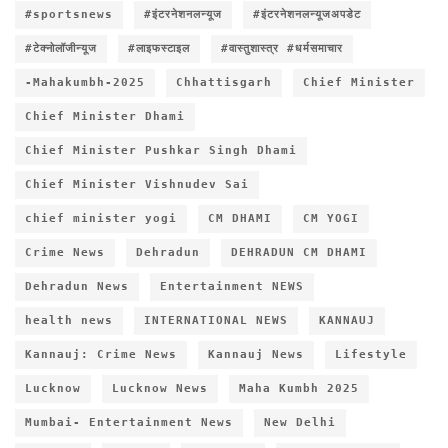
#sportsnews
#इंटरनेशनलन्यूज
#इंटरनेशनलन्यूजअपडेट
#टेक्नोलॉजीन्यूज
#लाइफस्टाइल
#वास्तुशास्त्र #धर्मसमाचार
-Mahakumbh-2025
Chhattisgarh
Chief Minister
Chief Minister Dhami
Chief Minister Pushkar Singh Dhami
Chief Minister Vishnudev Sai
chief minister yogi
CM DHAMI
CM YOGI
Crime News
Dehradun
DEHRADUN CM DHAMI
Dehradun News
Entertainment NEWS
health news
INTERNATIONAL NEWS
KANNAUJ
Kannauj: Crime News
Kannauj News
Lifestyle
Lucknow
Lucknow News
Maha Kumbh 2025
Mumbai- Entertainment News
New Delhi