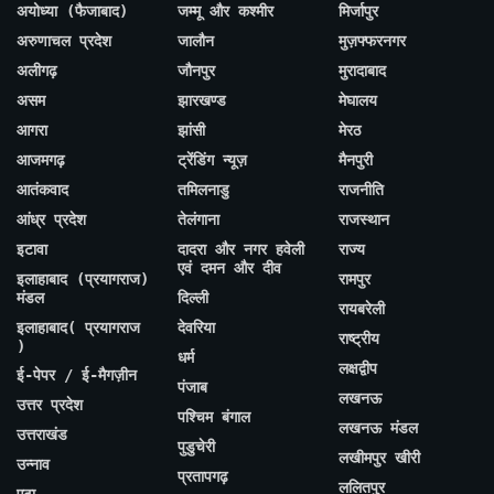
अयोध्या (फैजाबाद)
जम्मू और कश्मीर
मिर्जापुर
अरुणाचल प्रदेश
जालौन
मुज़फ्फरनगर
अलीगढ़
जौनपुर
मुरादाबाद
असम
झारखण्ड
मेघालय
आगरा
झांसी
मेरठ
आजमगढ़
ट्रेंडिंग न्यूज़
मैनपुरी
आतंकवाद
तमिलनाडु
राजनीति
आंध्र प्रदेश
तेलंगाना
राजस्थान
इटावा
दादरा और नगर हवेली
राज्य
एवं दमन और दीव
इलाहाबाद (प्रयागराज)
रामपुर
मंडल
दिल्ली
रायबरेली
इलाहाबाद( प्रयागराज
देवरिया
राष्ट्रीय
)
धर्म
लक्षद्वीप
ई-पेपर / ई-मैगज़ीन
पंजाब
लखनऊ
उत्तर प्रदेश
पश्चिम बंगाल
लखनऊ मंडल
उत्तराखंड
पुडुचेरी
लखीमपुर खीरी
उन्नाव
प्रतापगढ़
ललितपुर
एटा