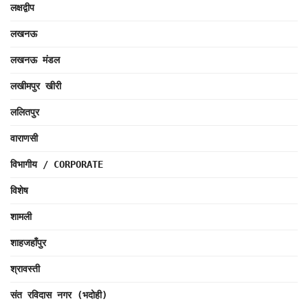
लक्षद्वीप
लखनऊ
लखनऊ मंडल
लखीमपुर खीरी
ललितपुर
वाराणसी
विभागीय / CORPORATE
विशेष
शामली
शाहजहाँपुर
श्रावस्ती
संत रविदास नगर (भदोही)