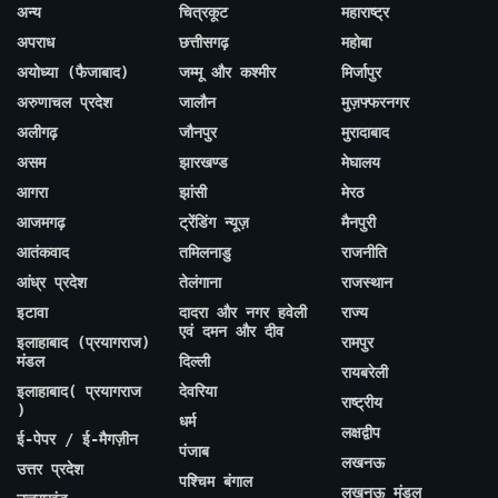
अन्य
चित्रकूट
महाराष्ट्र
अपराध
छत्तीसगढ़
महोबा
अयोध्या (फैजाबाद)
जम्मू और कश्मीर
मिर्जापुर
अरुणाचल प्रदेश
जालौन
मुज़फ्फरनगर
अलीगढ़
जौनपुर
मुरादाबाद
असम
झारखण्ड
मेघालय
आगरा
झांसी
मेरठ
आजमगढ़
ट्रेंडिंग न्यूज़
मैनपुरी
आतंकवाद
तमिलनाडु
राजनीति
आंध्र प्रदेश
तेलंगाना
राजस्थान
इटावा
दादरा और नगर हवेली
राज्य
एवं दमन और दीव
इलाहाबाद (प्रयागराज)
रामपुर
मंडल
दिल्ली
रायबरेली
इलाहाबाद( प्रयागराज
देवरिया
राष्ट्रीय
)
धर्म
लक्षद्वीप
ई-पेपर / ई-मैगज़ीन
पंजाब
लखनऊ
उत्तर प्रदेश
पश्चिम बंगाल
लखनऊ मंडल