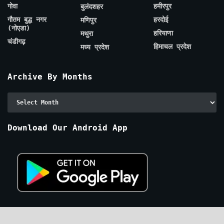
गोवा
हमीरपुर
बुलंदशहर
गौतम बुद्ध नगर
हरदोई
मणिपुर
(नोएडा)
हरियाणा
मथुरा
चंडीगढ़
हिमाचल प्रदेश
मध्य प्रदेश
Archive By Months
Archive
By
Months
Download Our Android App
Our Visitors