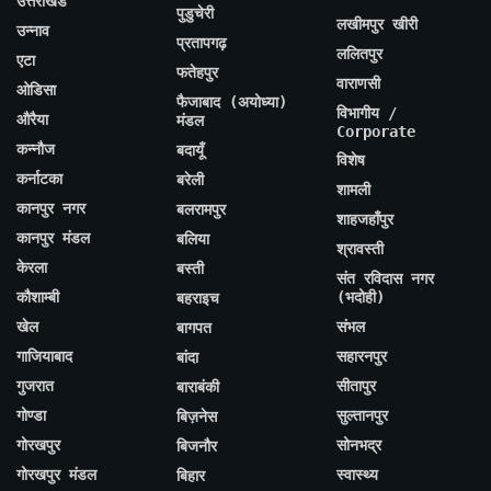
उत्तराखंड
पुडुचेरी
लखीमपुर खीरी
उन्नाव
प्रतापगढ़
ललितपुर
एटा
फतेहपुर
वाराणसी
ओडिसा
फैजाबाद (अयोध्या)
विभागीय /
औरैया
मंडल
Corporate
कन्नौज
बदायूँ
विशेष
कर्नाटका
बरेली
शामली
कानपुर नगर
बलरामपुर
शाहजहाँपुर
कानपुर मंडल
बलिया
श्रावस्ती
केरला
बस्ती
संत रविदास नगर
कौशाम्बी
(भदोही)
बहराइच
खेल
संभल
बागपत
गाजियाबाद
सहारनपुर
बांदा
गुजरात
सीतापुर
बाराबंकी
गोण्डा
सुल्तानपुर
बिज़नेस
गोरखपुर
सोनभद्र
बिजनौर
गोरखपुर मंडल
स्वास्थ्य
बिहार