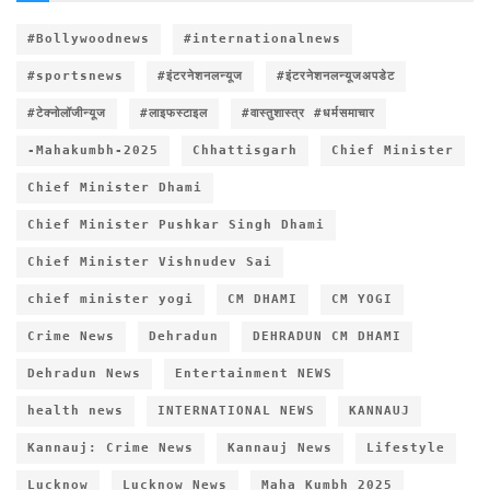
#Bollywoodnews
#internationalnews
#sportsnews
#इंटरनेशनलन्यूज
#इंटरनेशनलन्यूजअपडेट
#टेक्नोलॉजीन्यूज
#लाइफस्टाइल
#वास्तुशास्त्र #धर्मसमाचार
-Mahakumbh-2025
Chhattisgarh
Chief Minister
Chief Minister Dhami
Chief Minister Pushkar Singh Dhami
Chief Minister Vishnudev Sai
chief minister yogi
CM DHAMI
CM YOGI
Crime News
Dehradun
DEHRADUN CM DHAMI
Dehradun News
Entertainment NEWS
health news
INTERNATIONAL NEWS
KANNAUJ
Kannauj: Crime News
Kannauj News
Lifestyle
Lucknow
Lucknow News
Maha Kumbh 2025