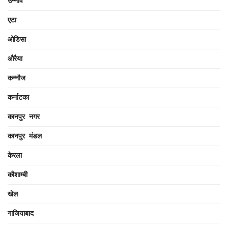
उन्नाव
एटा
ओडिसा
औरैया
कन्नौज
कर्नाटका
कानपुर नगर
कानपुर मंडल
केरला
कौशाम्बी
खेल
गाजियाबाद