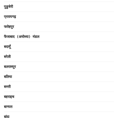
पुडुचेरी
प्रतापगढ़
फतेहपुर
फैजाबाद (अयोध्या) मंडल
बदायूँ
बरेली
बलरामपुर
बलिया
बस्ती
बहराइच
बागपत
बांदा