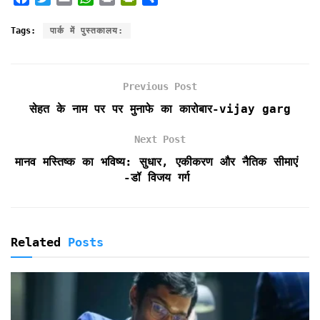
a
w
m
h
r
r
h
c
i
a
a
i
i
a
Tags:
पार्क में पुस्तकालय:
e
t
i
t
n
n
r
b
t
l
s
t
t
e
o
e
A
F
Previous Post
o
r
p
r
k
p
i
सेहत के नाम पर पर मुनाफे का कारोबार-vijay garg
e
n
Next Post
d
मानव मस्तिष्क का भविष्य: सुधार, एकीकरण और नैतिक सीमाएं
l
-डॉ विजय गर्ग
y
Related
Posts