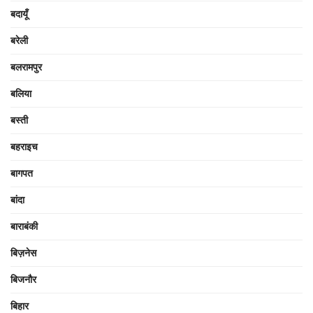
बदायूँ
बरेली
बलरामपुर
बलिया
बस्ती
बहराइच
बागपत
बांदा
बाराबंकी
बिज़नेस
बिजनौर
बिहार