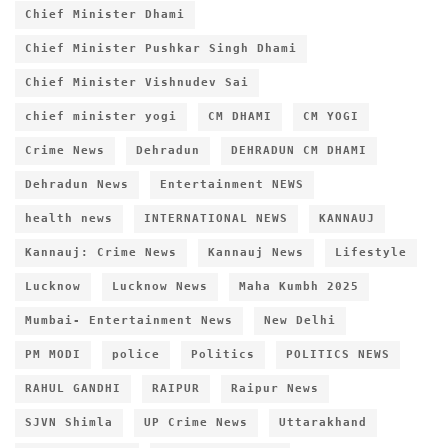
Chief Minister Dhami
Chief Minister Pushkar Singh Dhami
Chief Minister Vishnudev Sai
chief minister yogi
CM DHAMI
CM YOGI
Crime News
Dehradun
DEHRADUN CM DHAMI
Dehradun News
Entertainment NEWS
health news
INTERNATIONAL NEWS
KANNAUJ
Kannauj: Crime News
Kannauj News
Lifestyle
Lucknow
Lucknow News
Maha Kumbh 2025
Mumbai- Entertainment News
New Delhi
PM MODI
police
Politics
POLITICS NEWS
RAHUL GANDHI
RAIPUR
Raipur News
SJVN Shimla
UP Crime News
Uttarakhand