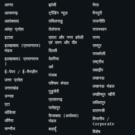
आगरा
झांसी
मेरठ
आजमगढ़
ट्रेंडिंग न्यूज़
मैनपुरी
आतंकवाद
तमिलनाडु
राजनीति
आंध्र प्रदेश
तेलंगाना
राजस्थान
इटावा
दादरा और नगर हवेली
राज्य
एवं दमन और दीव
इलाहाबाद (प्रयागराज)
रामपुर
मंडल
दिल्ली
रायबरेली
इलाहाबाद( प्रयागराज
देवरिया
राष्ट्रीय
)
धर्म
लक्षद्वीप
ई-पेपर / ई-मैगज़ीन
पंजाब
लखनऊ
उत्तर प्रदेश
पश्चिम बंगाल
लखनऊ मंडल
उत्तराखंड
पुडुचेरी
लखीमपुर खीरी
उन्नाव
प्रतापगढ़
ललितपुर
एटा
फतेहपुर
वाराणसी
ओडिसा
फैजाबाद (अयोध्या)
विभागीय /
औरैया
मंडल
Corporate
कन्नौज
बदायूँ
विशेष