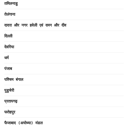
तमिलनाडु
तेलंगाना
दादरा और नगर हवेली एवं दमन और दीव
दिल्ली
देवरिया
धर्म
पंजाब
पश्चिम बंगाल
पुडुचेरी
प्रतापगढ़
फतेहपुर
फैजाबाद (अयोध्या) मंडल