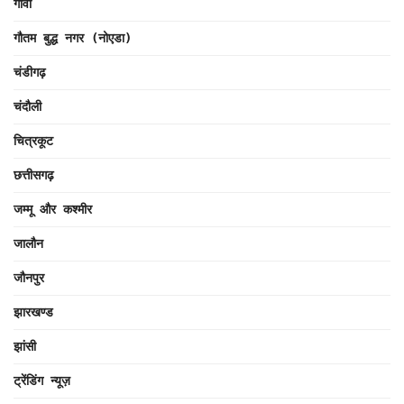
गोवा
गौतम बुद्ध नगर (नोएडा)
चंडीगढ़
चंदौली
चित्रकूट
छत्तीसगढ़
जम्मू और कश्मीर
जालौन
जौनपुर
झारखण्ड
झांसी
ट्रेंडिंग न्यूज़