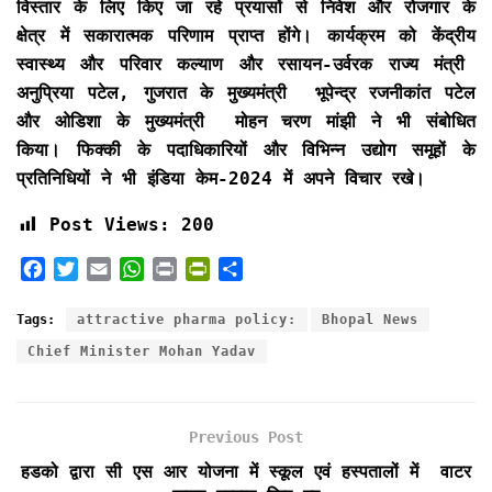
विस्तार के लिए किए जा रहे प्रयासों से निवेश और रोजगार के
क्षेत्र में सकारात्मक परिणाम प्राप्त होंगे। कार्यक्रम को केंद्रीय
स्वास्थ्य और परिवार कल्याण और रसायन-उर्वरक राज्य मंत्री
अनुप्रिया पटेल, गुजरात के मुख्यमंत्री भूपेन्द्र रजनीकांत पटेल
और ओडिशा के मुख्यमंत्री मोहन चरण मांझी ने भी संबोधित
किया। फिक्की के पदाधिकारियों और विभिन्न उद्योग समूहों के
प्रतिनिधियों ने भी इंडिया केम-2024 में अपने विचार रखे।
Post Views:
200
F
T
E
W
P
P
S
a
w
m
h
r
r
h
c
i
a
a
i
i
a
Tags:
attractive pharma policy:
Bhopal News
e
t
i
t
n
n
r
Chief Minister Mohan Yadav
b
t
l
s
t
t
e
o
e
A
F
o
r
p
r
k
p
i
Previous Post
e
हडको द्वारा सी एस आर योजना में स्कूल एवं हस्पतालों में वाटर
n