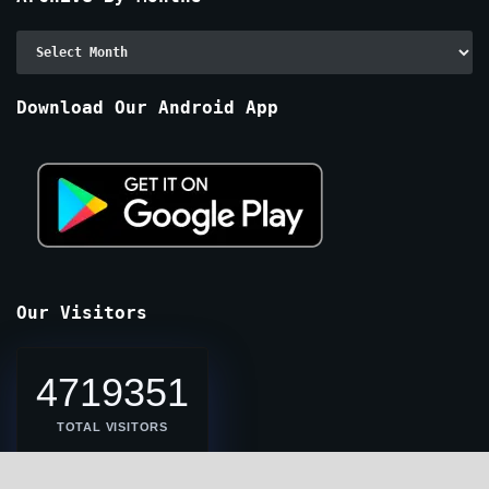
Archive
By
Months
Download Our Android App
Our Visitors
4719351
TOTAL VISITORS
2414