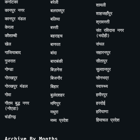
कर्नाटका
बरेली
शामली
कानपुर नगर
बलरामपुर
शाहजहाँपुर
कानपुर मंडल
बलिया
श्रावस्ती
केरला
बस्ती
संत रविदास नगर
कौशाम्बी
(भदोही)
बहराइच
खेल
संभल
बागपत
गाजियाबाद
सहारनपुर
बांदा
गुजरात
सीतापुर
बाराबंकी
गोण्डा
सुल्तानपुर
बिज़नेस
गोरखपुर
सोनभद्र
बिजनौर
गोरखपुर मंडल
स्वास्थ्य
बिहार
गोवा
हमीरपुर
बुलंदशहर
गौतम बुद्ध नगर
हरदोई
मणिपुर
(नोएडा)
हरियाणा
मथुरा
चंडीगढ़
हिमाचल प्रदेश
मध्य प्रदेश
Archive By Months