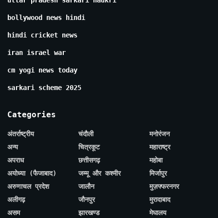
uttar pradesh sarkari naukri
bollywood news hindi
hindi cricket news
iran israel war
cm yogi news today
sarkari scheme 2025
Categories
अंतर्राष्ट्रीय
चंदौली
मनोरंजन
अन्य
चित्रकूट
महाराष्ट्र
अपराध
छत्तीसगढ़
महोबा
अयोध्या (फैजाबाद)
जम्मू और कश्मीर
मिर्जापुर
अरुणाचल प्रदेश
जालौन
मुज़फ्फरनगर
अलीगढ़
जौनपुर
मुरादाबाद
असम
झारखण्ड
मेघालय