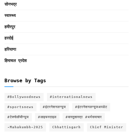
सोनभद्र
स्वास्थ्य
हमीरपुर
हरदोई
हरियाणा
हिमाचल प्रदेश
Browse by Tags
#Bollywoodnews
#internationalnews
#sportsnews
#इंटरनेशनलन्यूज
#इंटरनेशनलन्यूजअपडेट
#टेक्नोलॉजीन्यूज
#लाइफस्टाइल
#वास्तुशास्त्र #धर्मसमाचार
-Mahakumbh-2025
Chhattisgarh
Chief Minister