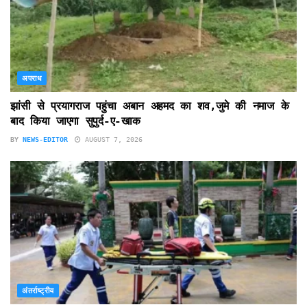
अपराध
झांसी से प्रयागराज पहुंचा अबान अहमद का शव,जुमे की नमाज के
बाद किया जाएगा सुपुर्द-ए-खाक
BY
NEWS-EDITOR
AUGUST 7, 2026
अंतर्राष्ट्रीय