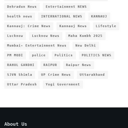
Dehradun News
Entertainment NEWS
health news
INTERNATIONAL NEWS
KANNAUJ
Kannauj: Crime News
Kannauj News
Lifestyle
Lucknow
Lucknow News
Maha Kumbh 2025
Mumbai- Entertainment News
New Delhi
PM MODI
police
Politics
POLITICS NEWS
RAHUL GANDHI
RAIPUR
Raipur News
SJVN Shimla
UP Crime News
Uttarakhand
Uttar Pradesh
Yogi Government
About Us