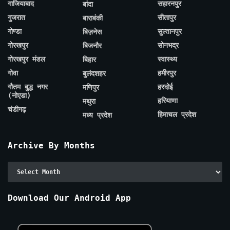
गाजियाबाद
सहारनपुर
बांदा
गुजरात
सीतापुर
बाराबंकी
गोण्डा
सुल्तानपुर
बिज़नेस
गोरखपुर
सोनभद्र
बिजनौर
गोरखपुर मंडल
स्वास्थ्य
बिहार
गोवा
हमीरपुर
बुलंदशहर
गौतम बुद्ध नगर
हरदोई
मणिपुर
(नोएडा)
हरियाणा
मथुरा
चंडीगढ़
हिमाचल प्रदेश
मध्य प्रदेश
Archive By Months
Archive
By
Months
Download Our Android App