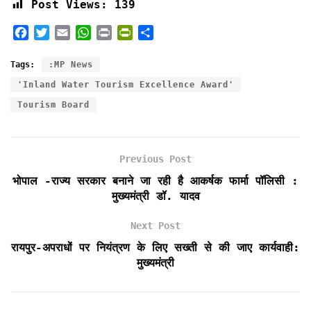
Post Views:
139
F
T
E
W
P
P
S
a
w
m
h
r
r
h
c
i
a
a
i
i
a
Tags:
:MP News
e
t
i
t
n
n
r
'Inland Water Tourism Excellence Award'
b
t
l
s
t
t
e
Tourism Board
o
e
A
F
o
r
p
r
k
p
i
e
Previous Post
n
भोपाल -राज्य सरकार बनाने जा रही है आकर्षक फार्मा पॉलिसी :
d
मुख्यमंत्री डॉ. यादव
l
y
Next Post
रायपुर-अपराधों पर नियंत्रण के लिए सख्ती से की जाए कार्यवाही:
मुख्यमंत्री