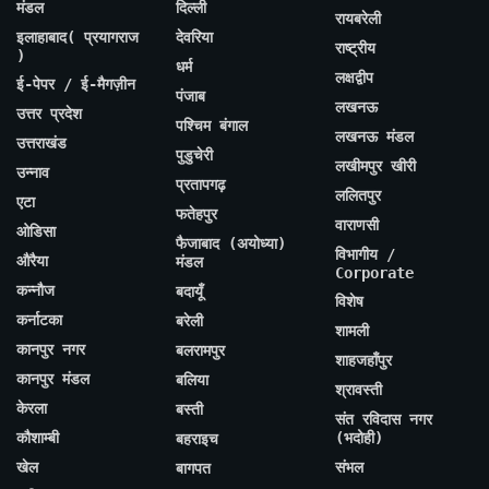
मंडल
दिल्ली
रायबरेली
इलाहाबाद( प्रयागराज
देवरिया
राष्ट्रीय
)
धर्म
लक्षद्वीप
ई-पेपर / ई-मैगज़ीन
पंजाब
लखनऊ
उत्तर प्रदेश
पश्चिम बंगाल
लखनऊ मंडल
उत्तराखंड
पुडुचेरी
लखीमपुर खीरी
उन्नाव
प्रतापगढ़
ललितपुर
एटा
फतेहपुर
वाराणसी
ओडिसा
फैजाबाद (अयोध्या)
विभागीय /
औरैया
मंडल
Corporate
कन्नौज
बदायूँ
विशेष
कर्नाटका
बरेली
शामली
कानपुर नगर
बलरामपुर
शाहजहाँपुर
कानपुर मंडल
बलिया
श्रावस्ती
केरला
बस्ती
संत रविदास नगर
कौशाम्बी
(भदोही)
बहराइच
खेल
संभल
बागपत