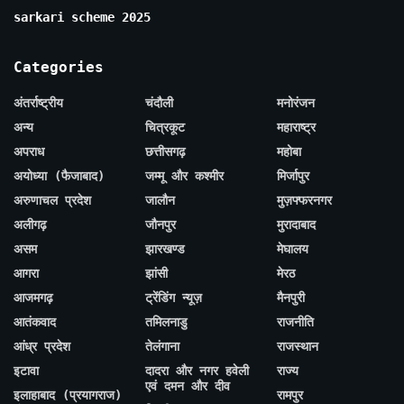
sarkari scheme 2025
Categories
अंतर्राष्ट्रीय
चंदौली
मनोरंजन
अन्य
चित्रकूट
महाराष्ट्र
अपराध
छत्तीसगढ़
महोबा
अयोध्या (फैजाबाद)
जम्मू और कश्मीर
मिर्जापुर
अरुणाचल प्रदेश
जालौन
मुज़फ्फरनगर
अलीगढ़
जौनपुर
मुरादाबाद
असम
झारखण्ड
मेघालय
आगरा
झांसी
मेरठ
आजमगढ़
ट्रेंडिंग न्यूज़
मैनपुरी
आतंकवाद
तमिलनाडु
राजनीति
आंध्र प्रदेश
तेलंगाना
राजस्थान
इटावा
दादरा और नगर हवेली
राज्य
एवं दमन और दीव
इलाहाबाद (प्रयागराज)
रामपुर