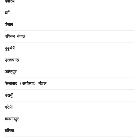
देवरिया
धर्म
पंजाब
पश्चिम बंगाल
पुडुचेरी
प्रतापगढ़
फतेहपुर
फैजाबाद (अयोध्या) मंडल
बदायूँ
बरेली
बलरामपुर
बलिया