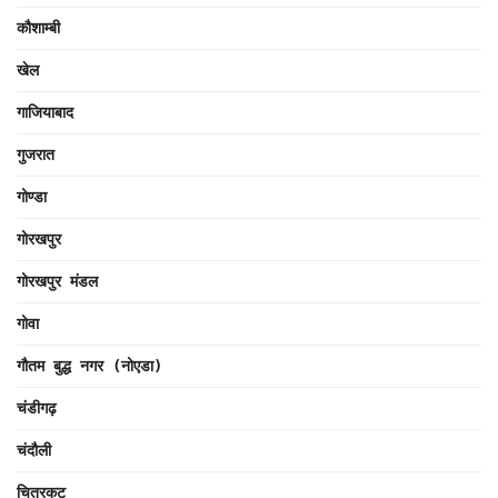
कौशाम्बी
खेल
गाजियाबाद
गुजरात
गोण्डा
गोरखपुर
गोरखपुर मंडल
गोवा
गौतम बुद्ध नगर (नोएडा)
चंडीगढ़
चंदौली
चित्रकूट