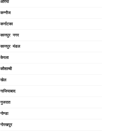
औरैया
कन्नौज
कर्नाटका
कानपुर नगर
कानपुर मंडल
केरला
कौशाम्बी
खेल
गाजियाबाद
गुजरात
गोण्डा
गोरखपुर