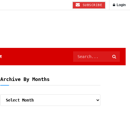
Login
SUBSCRIBE
ष
Archive By Months
Archive
By
Months