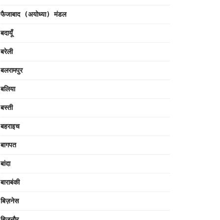
फैजाबाद (अयोध्या) मंडल
बदायूँ
बरेली
बलरामपुर
बलिया
बस्ती
बहराइच
बागपत
बांदा
बाराबंकी
बिज़नेस
बिजनौर