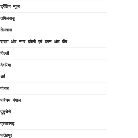
ट्रेंडिंग न्यूज़
तमिलनाडु
तेलंगाना
दादरा और नगर हवेली एवं दमन और दीव
दिल्ली
देवरिया
धर्म
पंजाब
पश्चिम बंगाल
पुडुचेरी
प्रतापगढ़
फतेहपुर