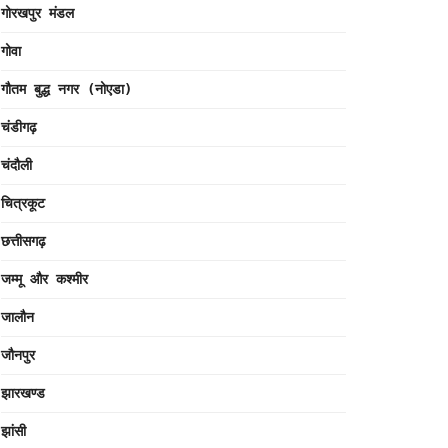
गोरखपुर मंडल
गोवा
गौतम बुद्ध नगर (नोएडा)
चंडीगढ़
चंदौली
चित्रकूट
छत्तीसगढ़
जम्मू और कश्मीर
जालौन
जौनपुर
झारखण्ड
झांसी