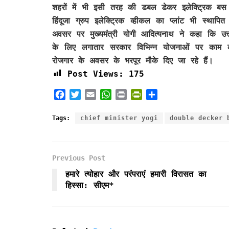
शहरों में भी इसी तरह की डबल डेकर इलेक्ट्रिक ब
हिंदूजा ग्रुप इलेक्ट्रिक व्हीकल का प्लांट भी स्थ
अवसर पर मुख्यमंत्री योगी आदित्यनाथ ने कहा कि उत्त
के लिए लगातार सरकार विभिन्न योजनाओं पर काम 
रोजगार के अवसर के भरपूर मौके दिए जा रहे हैं।
Post Views:
175
F
T
E
W
P
P
S
a
w
m
h
r
r
h
c
i
a
a
i
i
a
Tags:
chief minister yogi
double decker 
e
t
i
t
n
n
r
b
t
l
s
t
t
e
o
e
A
F
Previous Post
o
r
p
r
k
p
i
हमारे त्योहार और परंपराएं हमारी विरासत का
e
हिस्सा: सीएम*
n
d
l