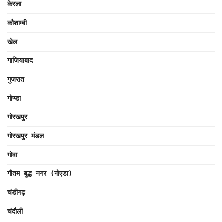
केरला
कौशाम्बी
खेल
गाजियाबाद
गुजरात
गोण्डा
गोरखपुर
गोरखपुर मंडल
गोवा
गौतम बुद्ध नगर (नोएडा)
चंडीगढ़
चंदौली