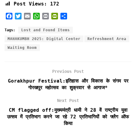
Post Views:
172
F
T
E
W
P
P
S
a
w
m
h
r
r
h
c
i
a
a
i
i
a
Tags:
Lost and Found Items
e
t
i
t
n
n
r
MAHAKUMBH 2025: Digital Center
Refreshment Area
b
t
l
s
t
t
e
Waiting Room
o
e
A
F
o
r
p
r
k
p
i
e
Previous Post
n
Gorakhpur Festival:इतिहास और विकास के संगम पर
d
गोरखपुर महोत्सव का शुक्रवार से आगाज*
l
y
Next Post
CM flagged off:मुख्यमंत्री धामी ने 28 वें राष्ट्रीय युवा
उत्सव में प्रतिभाग करने जा रहे 72 प्रतिभागियों को फ्लैग ऑफ
किया