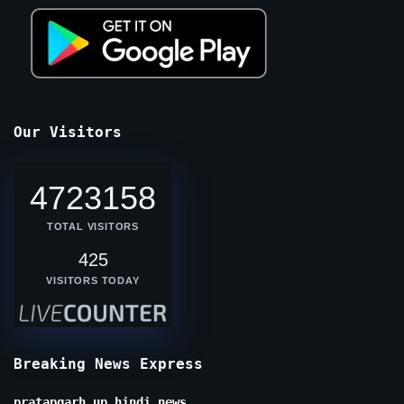
Our Visitors
4723158
TOTAL VISITORS
425
VISITORS TODAY
Breaking News Express
pratapgarh up hindi news