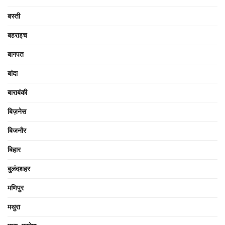
बस्ती
बहराइच
बागपत
बांदा
बाराबंकी
बिज़नेस
बिजनौर
बिहार
बुलंदशहर
मणिपुर
मथुरा