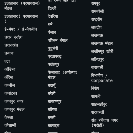
एवं दमन और दीव
इलाहाबाद (प्रयागराज)
रामपुर
मंडल
दिल्ली
रायबरेली
इलाहाबाद( प्रयागराज
देवरिया
राष्ट्रीय
)
धर्म
लक्षद्वीप
ई-पेपर / ई-मैगज़ीन
पंजाब
लखनऊ
उत्तर प्रदेश
पश्चिम बंगाल
लखनऊ मंडल
उत्तराखंड
पुडुचेरी
लखीमपुर खीरी
उन्नाव
प्रतापगढ़
ललितपुर
एटा
फतेहपुर
वाराणसी
ओडिसा
फैजाबाद (अयोध्या)
विभागीय /
औरैया
मंडल
Corporate
कन्नौज
बदायूँ
विशेष
कर्नाटका
बरेली
शामली
कानपुर नगर
बलरामपुर
शाहजहाँपुर
कानपुर मंडल
बलिया
श्रावस्ती
केरला
बस्ती
संत रविदास नगर
कौशाम्बी
(भदोही)
बहराइच