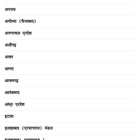
अपराध
अयोध्या (फैजाबाद)
अरुणाचल प्रदेश
अलीगढ़
असम
आगरा
आजमगढ़
आतंकवाद
आंध्र प्रदेश
इटावा
इलाहाबाद (प्रयागराज) मंडल
इलाहाबाद( प्रयागराज )