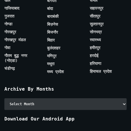
खेल
संभल
बागपत
गाजियाबाद
सहारनपुर
बांदा
गुजरात
सीतापुर
बाराबंकी
गोण्डा
सुल्तानपुर
बिज़नेस
गोरखपुर
सोनभद्र
बिजनौर
गोरखपुर मंडल
स्वास्थ्य
बिहार
गोवा
हमीरपुर
बुलंदशहर
गौतम बुद्ध नगर
हरदोई
मणिपुर
(नोएडा)
हरियाणा
मथुरा
चंडीगढ़
हिमाचल प्रदेश
मध्य प्रदेश
Archive By Months
Archive
By
Months
Download Our Android App