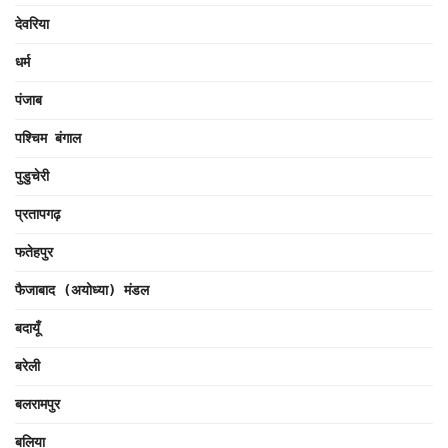
देवरिया
धर्म
पंजाब
पश्चिम बंगाल
पुडुचेरी
प्रतापगढ़
फतेहपुर
फैजाबाद (अयोध्या) मंडल
बदायूँ
बरेली
बलरामपुर
बलिया