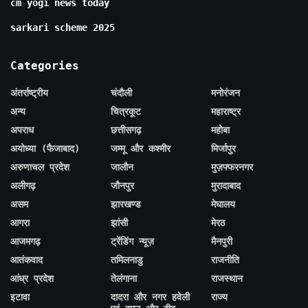
cm yogi news today
sarkari scheme 2025
Categories
अंतर्राष्ट्रीय
चंदौली
मनोरंजन
अन्य
चित्रकूट
महाराष्ट्र
अपराध
छत्तीसगढ़
महोबा
अयोध्या (फैजाबाद)
जम्मू और कश्मीर
मिर्जापुर
अरुणाचल प्रदेश
जालौन
मुज़फ्फरनगर
अलीगढ़
जौनपुर
मुरादाबाद
असम
झारखण्ड
मेघालय
आगरा
झांसी
मेरठ
आजमगढ़
ट्रेंडिंग न्यूज़
मैनपुरी
आतंकवाद
तमिलनाडु
राजनीति
आंध्र प्रदेश
तेलंगाना
राजस्थान
इटावा
दादरा और नगर हवेली
राज्य