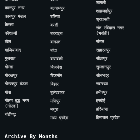
शामली
कानपुर नगर
बलरामपुर
शाहजहाँपुर
कानपुर मंडल
बलिया
श्रावस्ती
केरला
बस्ती
संत रविदास नगर
कौशाम्बी
(भदोही)
बहराइच
खेल
संभल
बागपत
गाजियाबाद
सहारनपुर
बांदा
गुजरात
सीतापुर
बाराबंकी
गोण्डा
सुल्तानपुर
बिज़नेस
गोरखपुर
सोनभद्र
बिजनौर
गोरखपुर मंडल
स्वास्थ्य
बिहार
गोवा
हमीरपुर
बुलंदशहर
गौतम बुद्ध नगर
हरदोई
मणिपुर
(नोएडा)
हरियाणा
मथुरा
चंडीगढ़
हिमाचल प्रदेश
मध्य प्रदेश
Archive By Months