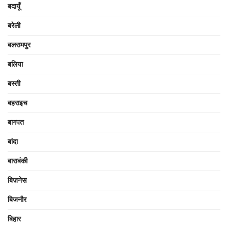
बदायूँ
बरेली
बलरामपुर
बलिया
बस्ती
बहराइच
बागपत
बांदा
बाराबंकी
बिज़नेस
बिजनौर
बिहार