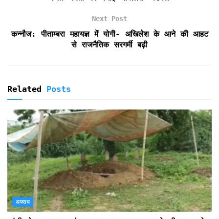
e
n
Next Post
d
कन्नौज: पीताम्बरा महायज्ञ में योगी- अखिलेश के आने की आहट
l
से राजनैतिक सरगर्मी बढ़ी
y
Related
Posts
अपराध