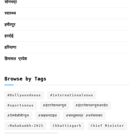
सोनभद्र
स्वास्थ्य
हमीरपुर
हरदोई
हरियाणा
हिमाचल प्रदेश
Browse by Tags
#Bollywoodnews
#internationalnews
#sportsnews
#इंटरनेशनलन्यूज
#इंटरनेशनलन्यूजअपडेट
#टेक्नोलॉजीन्यूज
#लाइफस्टाइल
#वास्तुशास्त्र #धर्मसमाचार
-Mahakumbh-2025
Chhattisgarh
Chief Minister