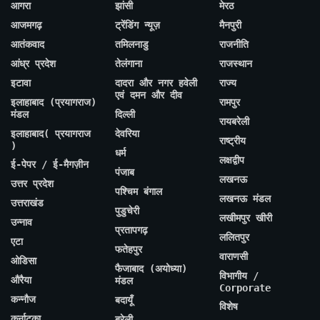
आगरा
झांसी
मेरठ
आजमगढ़
ट्रेंडिंग न्यूज़
मैनपुरी
आतंकवाद
तमिलनाडु
राजनीति
आंध्र प्रदेश
तेलंगाना
राजस्थान
इटावा
दादरा और नगर हवेली
राज्य
एवं दमन और दीव
इलाहाबाद (प्रयागराज)
रामपुर
मंडल
दिल्ली
रायबरेली
इलाहाबाद( प्रयागराज
देवरिया
राष्ट्रीय
)
धर्म
लक्षद्वीप
ई-पेपर / ई-मैगज़ीन
पंजाब
लखनऊ
उत्तर प्रदेश
पश्चिम बंगाल
लखनऊ मंडल
उत्तराखंड
पुडुचेरी
लखीमपुर खीरी
उन्नाव
प्रतापगढ़
ललितपुर
एटा
फतेहपुर
वाराणसी
ओडिसा
फैजाबाद (अयोध्या)
विभागीय /
औरैया
मंडल
Corporate
कन्नौज
बदायूँ
विशेष
कर्नाटका
बरेली