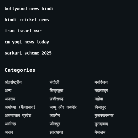
bollywood news hindi
hindi cricket news
iran israel war
cm yogi news today
sarkari scheme 2025
Categories
अंतर्राष्ट्रीय
चंदौली
मनोरंजन
अन्य
चित्रकूट
महाराष्ट्र
अपराध
छत्तीसगढ़
महोबा
अयोध्या (फैजाबाद)
जम्मू और कश्मीर
मिर्जापुर
अरुणाचल प्रदेश
जालौन
मुज़फ्फरनगर
अलीगढ़
जौनपुर
मुरादाबाद
असम
झारखण्ड
मेघालय