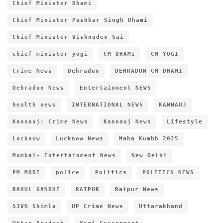
Chief Minister Dhami
Chief Minister Pushkar Singh Dhami
Chief Minister Vishnudev Sai
chief minister yogi
CM DHAMI
CM YOGI
Crime News
Dehradun
DEHRADUN CM DHAMI
Dehradun News
Entertainment NEWS
health news
INTERNATIONAL NEWS
KANNAUJ
Kannauj: Crime News
Kannauj News
Lifestyle
Lucknow
Lucknow News
Maha Kumbh 2025
Mumbai- Entertainment News
New Delhi
PM MODI
police
Politics
POLITICS NEWS
RAHUL GANDHI
RAIPUR
Raipur News
SJVN Shimla
UP Crime News
Uttarakhand