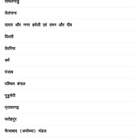
तमिलनाडु
तेलंगाना
दादरा और नगर हवेली एवं दमन और दीव
दिल्ली
देवरिया
धर्म
पंजाब
पश्चिम बंगाल
पुडुचेरी
प्रतापगढ़
फतेहपुर
फैजाबाद (अयोध्या) मंडल