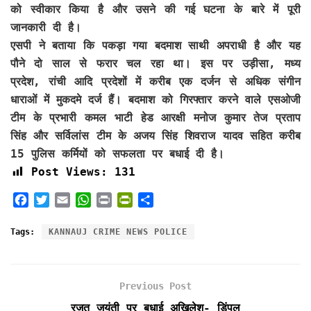
को स्वीकार किया है और उसने की गई घटना के बारे में पूरी
जानकारी दी है।
एसपी ने बताया कि पकड़ा गया बदमाश साथी अपराधी है और यह
पौने दो साल से फरार चल रहा था। इस पर उड़ीसा, मध्य
प्रदेश, रांची आदि प्रदेशों में करीब एक दर्जन से अधिक संगीन
धाराओं में मुकदमे दर्ज हैं। बदमाश को गिरफ्तार करने वाले एसओजी
टीम के प्रभारी कमल भाटी हेड आरक्षी मनोज कुमार तेज प्रताप
सिंह और सर्विलांस टीम के अजय सिंह शिवराज यादव सहित करीब
15 पुलिस कर्मियों को सफलता पर बधाई दी है।
Post Views:
131
F
T
E
W
P
P
S
a
w
m
h
r
r
h
c
i
a
a
i
i
a
Tags:
KANNAUJ CRIME NEWS POLICE
e
t
i
t
n
n
r
b
t
l
s
t
t
e
o
e
A
F
Previous Post
o
r
p
r
k
p
i
रजत जयंती पर बधाई अखिलेश- डिंपल