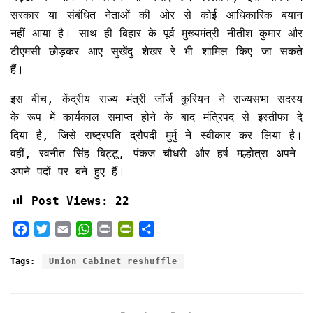
सरकार या संबंधित नेताओं की ओर से कोई आधिकारिक बयान
नहीं आया है। साथ ही बिहार के पूर्व मुख्यमंत्री नीतीश कुमार और
टीएमसी छोड़कर आए सुखेंदु शेखर रे भी शामिल किए जा सकते
हैं।
इस बीच, केंद्रीय राज्य मंत्री जॉर्ज कुरियन ने राज्यसभा सदस्य
के रूप में कार्यकाल समाप्त होने के बाद मंत्रिपद से इस्तीफा दे
दिया है, जिसे राष्ट्रपति द्रौपदी मुर्मु ने स्वीकार कर लिया है।
वहीं, रवनीत सिंह बिट्टू, पंकज चौधरी और हर्ष मल्होत्रा अपने-
अपने पदों पर बने हुए हैं।
Post Views:
22
F
T
E
W
P
P
S
a
w
m
h
r
r
h
c
i
a
a
i
i
a
Tags:
Union Cabinet reshuffle
e
t
i
t
n
n
r
b
t
l
s
t
t
e
o
e
A
F