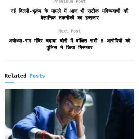
Previous Post
o
r
p
r
k
p
i
नई दिल्ली-भूकंप के मामले में आज भी सटीक भविष्यवाणी की
e
वैज्ञानिक तकनीकी का इन्तजार
n
d
Next Post
l
अयोध्या-राम मंदिर चढ़ावा चोरी में वांक्षित सभी 8 आरोपियों को
y
पुलिस ने किया गिरफ्तार
Related
Posts