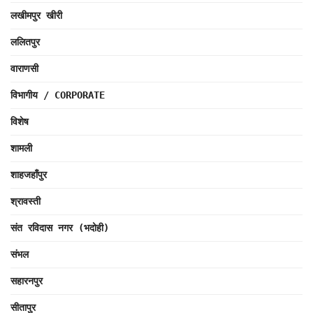
लखीमपुर खीरी
ललितपुर
वाराणसी
विभागीय / CORPORATE
विशेष
शामली
शाहजहाँपुर
श्रावस्ती
संत रविदास नगर (भदोही)
संभल
सहारनपुर
सीतापुर