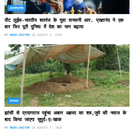
अंतर्राष्ट्रीय
सेंट लुईस-भारतीय शतरंज के युवा सनसनी आर. प्रज्ञानंद ने एक
बार फिर पूरी दुनिया में देश का मान बढ़ाया
BY
NEWS-EDITOR
AUGUST 7, 2026
अपराध
झांसी से प्रयागराज पहुंचा अबान अहमद का शव,जुमे की नमाज के
बाद किया जाएगा सुपुर्द-ए-खाक
BY
NEWS-EDITOR
AUGUST 7, 2026