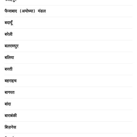
फैजाबाद (अयोध्या) मंडल
बदायूँ
बरेली
बलरामपुर
बलिया
बस्ती
बहराइच
बागपत
बांदा
बाराबंकी
बिज़नेस