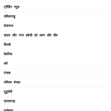
ट्रेंडिंग न्यूज़
तमिलनाडु
तेलंगाना
दादरा और नगर हवेली एवं दमन और दीव
दिल्ली
देवरिया
धर्म
पंजाब
पश्चिम बंगाल
पुडुचेरी
प्रतापगढ़
फतेहपुर