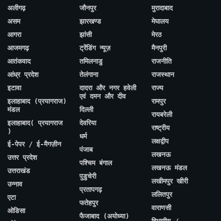
अलीगढ़
जौनपुर
मुरादाबाद
असम
झारखण्ड
मेघालय
आगरा
झांसी
मेरठ
आजमगढ़
ट्रेंडिंग न्यूज़
मैनपुरी
आतंकवाद
तमिलनाडु
राजनीति
आंध्र प्रदेश
तेलंगाना
राजस्थान
इटावा
दादरा और नगर हवेली
राज्य
एवं दमन और दीव
इलाहाबाद (प्रयागराज)
रामपुर
मंडल
दिल्ली
रायबरेली
इलाहाबाद( प्रयागराज
देवरिया
राष्ट्रीय
)
धर्म
लक्षद्वीप
ई-पेपर / ई-मैगज़ीन
पंजाब
लखनऊ
उत्तर प्रदेश
पश्चिम बंगाल
लखनऊ मंडल
उत्तराखंड
पुडुचेरी
लखीमपुर खीरी
उन्नाव
प्रतापगढ़
ललितपुर
एटा
फतेहपुर
वाराणसी
ओडिसा
फैजाबाद (अयोध्या)
विभागीय /