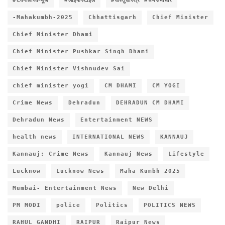
#टेक्नोलॉजीन्यूज
#लाइफस्टाइल
#वास्तुशास्त्र #धर्मसमाचार
-Mahakumbh-2025
Chhattisgarh
Chief Minister
Chief Minister Dhami
Chief Minister Pushkar Singh Dhami
Chief Minister Vishnudev Sai
chief minister yogi
CM DHAMI
CM YOGI
Crime News
Dehradun
DEHRADUN CM DHAMI
Dehradun News
Entertainment NEWS
health news
INTERNATIONAL NEWS
KANNAUJ
Kannauj: Crime News
Kannauj News
Lifestyle
Lucknow
Lucknow News
Maha Kumbh 2025
Mumbai- Entertainment News
New Delhi
PM MODI
police
Politics
POLITICS NEWS
RAHUL GANDHI
RAIPUR
Raipur News