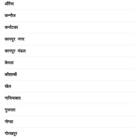
औरैया
कन्नौज
कर्नाटका
कानपुर नगर
कानपुर मंडल
केरला
कौशाम्बी
खेल
गाजियाबाद
गुजरात
गोण्डा
गोरखपुर