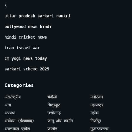
\
uttar pradesh sarkari naukri
bollywood news hindi
hindi cricket news
iran israel war
cm yogi news today
sarkari scheme 2025
Categories
अंतर्राष्ट्रीय
चंदौली
मनोरंजन
अन्य
चित्रकूट
महाराष्ट्र
अपराध
छत्तीसगढ़
महोबा
अयोध्या (फैजाबाद)
जम्मू और कश्मीर
मिर्जापुर
अरुणाचल प्रदेश
जालौन
मुज़फ्फरनगर