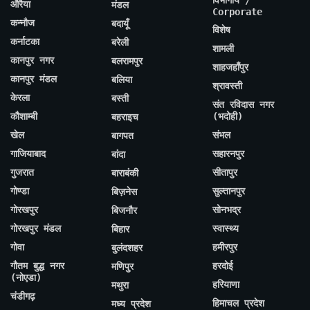
औरैया
मंडल
Corporate
कन्नौज
बदायूँ
विशेष
कर्नाटका
बरेली
शामली
कानपुर नगर
बलरामपुर
शाहजहाँपुर
कानपुर मंडल
बलिया
श्रावस्ती
केरला
बस्ती
संत रविदास नगर
कौशाम्बी
(भदोही)
बहराइच
खेल
संभल
बागपत
गाजियाबाद
सहारनपुर
बांदा
गुजरात
सीतापुर
बाराबंकी
गोण्डा
सुल्तानपुर
बिज़नेस
गोरखपुर
सोनभद्र
बिजनौर
गोरखपुर मंडल
स्वास्थ्य
बिहार
गोवा
हमीरपुर
बुलंदशहर
गौतम बुद्ध नगर
हरदोई
मणिपुर
(नोएडा)
हरियाणा
मथुरा
चंडीगढ़
हिमाचल प्रदेश
मध्य प्रदेश