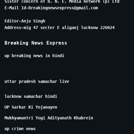
Sister concern of B. N. E. Media network (p) Ltd
E-Mail Id-Breakingnewsexpress@gmail.com
Editor-Anju Singh
Address-mig 47 secter E aliganj lucknow 226024
Breaking News Express
up breaking news in hindi
uttar pradesh samachar live
lucknow samachar hindi
UP Sarkar Ki Yojanayen
Mukhyamantri Yogi Adityanath Khabrein
up crime news