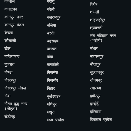
कन्नौज
बदायूँ
विशेष
कर्नाटका
बरेली
शामली
कानपुर नगर
बलरामपुर
शाहजहाँपुर
कानपुर मंडल
बलिया
श्रावस्ती
केरला
बस्ती
संत रविदास नगर
कौशाम्बी
(भदोही)
बहराइच
खेल
संभल
बागपत
गाजियाबाद
सहारनपुर
बांदा
गुजरात
सीतापुर
बाराबंकी
गोण्डा
सुल्तानपुर
बिज़नेस
गोरखपुर
सोनभद्र
बिजनौर
गोरखपुर मंडल
स्वास्थ्य
बिहार
गोवा
हमीरपुर
बुलंदशहर
गौतम बुद्ध नगर
हरदोई
मणिपुर
(नोएडा)
हरियाणा
मथुरा
चंडीगढ़
हिमाचल प्रदेश
मध्य प्रदेश