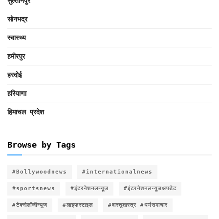
सुल्तानपुर
सोनभद्र
स्वास्थ्य
हमीरपुर
हरदोई
हरियाणा
हिमाचल प्रदेश
Browse by Tags
#Bollywoodnews
#internationalnews
#sportsnews
#इंटरनेशनलन्यूज
#इंटरनेशनलन्यूजअपडेट
#टेक्नोलॉजीन्यूज
#लाइफस्टाइल
#वास्तुशास्त्र #धर्मसमाचार