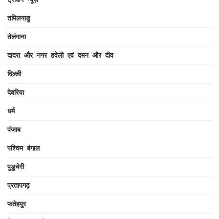
तमिलनाडु
तेलंगाना
दादरा और नगर हवेली एवं दमन और दीव
दिल्ली
देवरिया
धर्म
पंजाब
पश्चिम बंगाल
पुडुचेरी
प्रतापगढ़
फतेहपुर