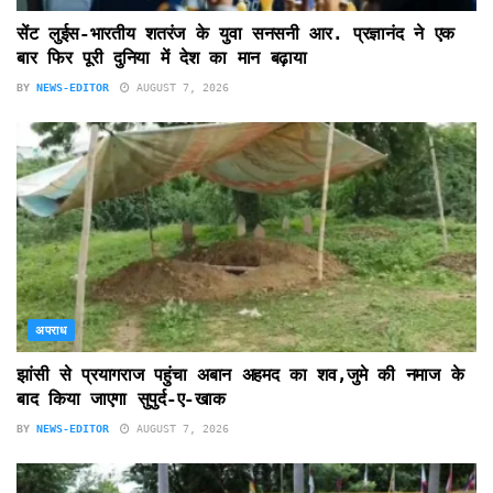
सेंट लुईस-भारतीय शतरंज के युवा सनसनी आर. प्रज्ञानंद ने एक
बार फिर पूरी दुनिया में देश का मान बढ़ाया
BY
NEWS-EDITOR
AUGUST 7, 2026
अपराध
झांसी से प्रयागराज पहुंचा अबान अहमद का शव,जुमे की नमाज के
बाद किया जाएगा सुपुर्द-ए-खाक
BY
NEWS-EDITOR
AUGUST 7, 2026