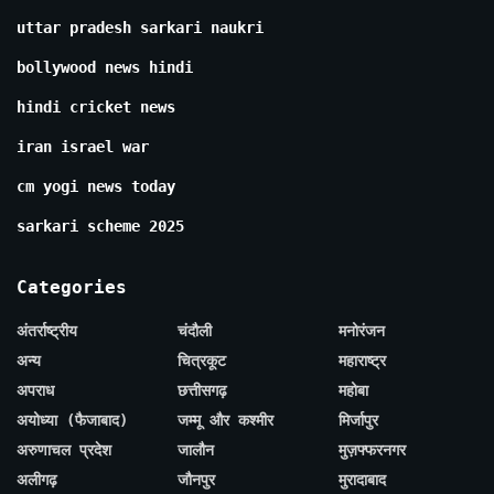
uttar pradesh sarkari naukri
bollywood news hindi
hindi cricket news
iran israel war
cm yogi news today
sarkari scheme 2025
Categories
अंतर्राष्ट्रीय
चंदौली
मनोरंजन
अन्य
चित्रकूट
महाराष्ट्र
अपराध
छत्तीसगढ़
महोबा
अयोध्या (फैजाबाद)
जम्मू और कश्मीर
मिर्जापुर
अरुणाचल प्रदेश
जालौन
मुज़फ्फरनगर
अलीगढ़
जौनपुर
मुरादाबाद