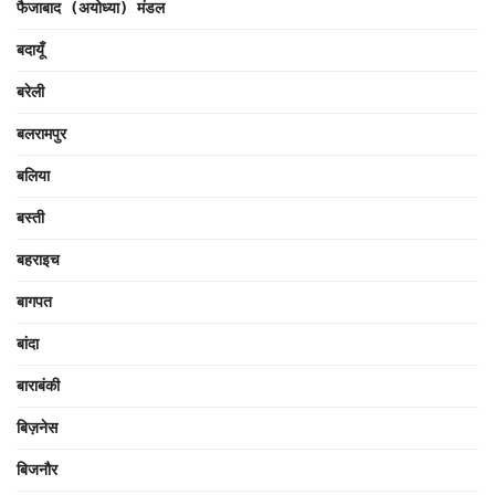
फैजाबाद (अयोध्या) मंडल
बदायूँ
बरेली
बलरामपुर
बलिया
बस्ती
बहराइच
बागपत
बांदा
बाराबंकी
बिज़नेस
बिजनौर