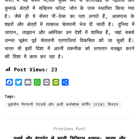
भारत में यह सेंसर नेटवर्क मुख्य रूप से उत्तराखंड के गढ़वाल और
कुमाऊं क्षेत्रों में सक्रिय फॉल्ट जोन के पास स्थापित किया गया
है। जैसे ही ये सेंसर पी-वेव्स का पता लगाते हैं, आसपास के
शहरों और क्षेत्रों में तत्काल चेतावनी भेज दी जाती है। दुनिया में
जापान, ताइवान और अमेरिका उन देशों में शामिल हैं, जहां सबसे
उन्नत भूकंप पूर्व चेतावनी प्रणालियां विकसित की जा चुकी हैं।
भारत भी इसी दिशा में अपनी तकनीक को लगातार मजबूत करने
की दिशा में काम कर रहा है।
Post Views:
23
F
T
E
W
P
P
S
a
w
m
h
r
r
h
c
i
a
a
i
i
a
Tags:
e
t
i
t
n
n
r
भूकंपीय निगरानी नेटवर्क और अर्ली अर्थक्वेक वार्निंग (EEW) सिस्टम
b
t
l
s
t
t
e
o
e
A
F
o
r
p
r
Previous Post
k
p
i
e
एआई और इंटरनेट से बढ़ती डिजिटल थकान: कारण और