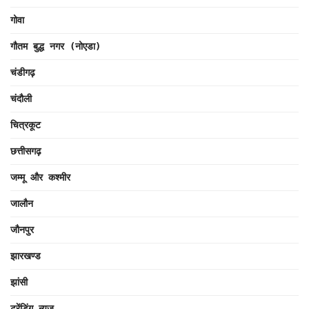
गोवा
गौतम बुद्ध नगर (नोएडा)
चंडीगढ़
चंदौली
चित्रकूट
छत्तीसगढ़
जम्मू और कश्मीर
जालौन
जौनपुर
झारखण्ड
झांसी
ट्रेंडिंग न्यूज़