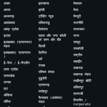
असम
झारखण्ड
मेघालय
आगरा
झांसी
मेरठ
आजमगढ़
ट्रेंडिंग न्यूज़
मैनपुरी
आतंकवाद
तमिलनाडु
राजनीति
आंध्र प्रदेश
तेलंगाना
राजस्थान
इटावा
दादरा और नगर हवेली
राज्य
एवं दमन और दीव
इलाहाबाद (प्रयागराज)
रामपुर
मंडल
दिल्ली
रायबरेली
इलाहाबाद( प्रयागराज
देवरिया
राष्ट्रीय
)
धर्म
लक्षद्वीप
ई-पेपर / ई-मैगज़ीन
पंजाब
लखनऊ
उत्तर प्रदेश
पश्चिम बंगाल
लखनऊ मंडल
उत्तराखंड
पुडुचेरी
लखीमपुर खीरी
उन्नाव
प्रतापगढ़
ललितपुर
एटा
फतेहपुर
वाराणसी
ओडिसा
फैजाबाद (अयोध्या)
विभागीय /
औरैया
मंडल
Corporate