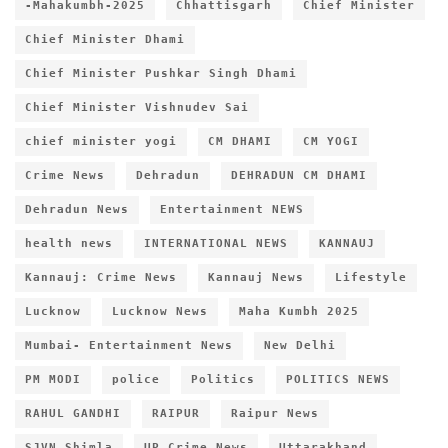
-Mahakumbh-2025
Chhattisgarh
Chief Minister
Chief Minister Dhami
Chief Minister Pushkar Singh Dhami
Chief Minister Vishnudev Sai
chief minister yogi
CM DHAMI
CM YOGI
Crime News
Dehradun
DEHRADUN CM DHAMI
Dehradun News
Entertainment NEWS
health news
INTERNATIONAL NEWS
KANNAUJ
Kannauj: Crime News
Kannauj News
Lifestyle
Lucknow
Lucknow News
Maha Kumbh 2025
Mumbai- Entertainment News
New Delhi
PM MODI
police
Politics
POLITICS NEWS
RAHUL GANDHI
RAIPUR
Raipur News
SJVN Shimla
UP Crime News
Uttarakhand