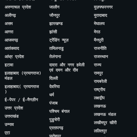
अरुणाचल प्रदेश
जालौन
मुज़फ्फरनगर
अलीगढ़
जौनपुर
मुरादाबाद
असम
झारखण्ड
मेघालय
आगरा
झांसी
मेरठ
आजमगढ़
ट्रेंडिंग न्यूज़
मैनपुरी
आतंकवाद
तमिलनाडु
राजनीति
आंध्र प्रदेश
तेलंगाना
राजस्थान
इटावा
दादरा और नगर हवेली
राज्य
एवं दमन और दीव
इलाहाबाद (प्रयागराज)
रामपुर
मंडल
दिल्ली
रायबरेली
इलाहाबाद( प्रयागराज
देवरिया
राष्ट्रीय
)
धर्म
लक्षद्वीप
ई-पेपर / ई-मैगज़ीन
पंजाब
लखनऊ
उत्तर प्रदेश
पश्चिम बंगाल
लखनऊ मंडल
उत्तराखंड
पुडुचेरी
लखीमपुर खीरी
उन्नाव
प्रतापगढ़
ललितपुर
एटा
फतेहपुर