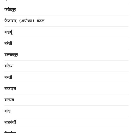
फतेहपुर
फैजाबाद (अयोध्या) मंडल
बदायूँ
बरेली
बलरामपुर
बलिया
बस्ती
बहराइच
बागपत
बांदा
बाराबंकी