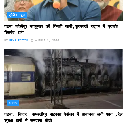
ट्रेंडिंग न्यूज़
पटना-बांकीपुर उपचुनाव की गिनती जारी,शुरुआती रुझान में प्रशांत
किशोर आगे
BY
NEWS-EDITOR
AUGUST 3, 2026
अपराध
पटना.-बिहार -समस्तीपुर-सहरसा पैसेंजर में अचानक लगी आग ,रेल
सुरक्षा बलों ने सम्हाला मोर्चा