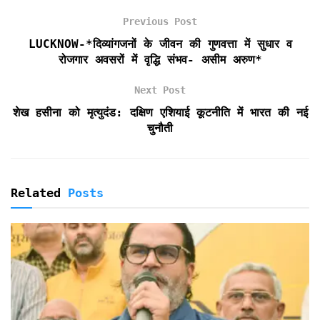
o
e
A
F
Previous Post
o
r
p
r
k
p
i
LUCKNOW-*दिव्यांगजनों के जीवन की गुणवत्ता में सुधार व
e
रोजगार अवसरों में वृद्धि संभव- असीम अरुण*
n
d
Next Post
l
शेख हसीना को मृत्युदंड: दक्षिण एशियाई कूटनीति में भारत की नई
y
चुनौती
Related
Posts