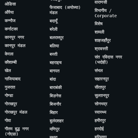
वाराणसी
ओडिसा
फैजाबाद (अयोध्या)
विभागीय /
औरैया
मंडल
Corporate
कन्नौज
बदायूँ
विशेष
कर्नाटका
बरेली
शामली
कानपुर नगर
बलरामपुर
शाहजहाँपुर
कानपुर मंडल
बलिया
श्रावस्ती
केरला
बस्ती
संत रविदास नगर
कौशाम्बी
(भदोही)
बहराइच
खेल
संभल
बागपत
गाजियाबाद
सहारनपुर
बांदा
गुजरात
सीतापुर
बाराबंकी
गोण्डा
सुल्तानपुर
बिज़नेस
गोरखपुर
सोनभद्र
बिजनौर
गोरखपुर मंडल
स्वास्थ्य
बिहार
गोवा
हमीरपुर
बुलंदशहर
गौतम बुद्ध नगर
हरदोई
मणिपुर
(नोएडा)
हरियाणा
मथुरा