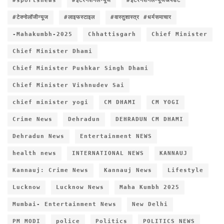
#sportsnews
#इंटरनेशनलन्यूज
#इंटरनेशनलन्यूजअपडेट
#टेक्नोलॉजीन्यूज
#लाइफस्टाइल
#वास्तुशास्त्र #धर्मसमाचार
-Mahakumbh-2025
Chhattisgarh
Chief Minister
Chief Minister Dhami
Chief Minister Pushkar Singh Dhami
Chief Minister Vishnudev Sai
chief minister yogi
CM DHAMI
CM YOGI
Crime News
Dehradun
DEHRADUN CM DHAMI
Dehradun News
Entertainment NEWS
health news
INTERNATIONAL NEWS
KANNAUJ
Kannauj: Crime News
Kannauj News
Lifestyle
Lucknow
Lucknow News
Maha Kumbh 2025
Mumbai- Entertainment News
New Delhi
PM MODI
police
Politics
POLITICS NEWS