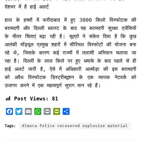
देशभर में है हाई अलर्ट
हाल के हफ्तों में फरीदाबाद में हुए 3000 किलो विस्फोटक की
बरामदगी और दिल्ली ब्लास्ट के बाद यह बरामदगी सुरक्षा एजेंसियों
के भीतर चिंताएं बढ़ा रही है। सूत्रों ने संकेत दिया है कि कुछ
आतंकी मॉड्यूल प्रमुख शहरों में सीरियल विस्फोटों की योजना बना
रहे थे, जिसके कारण कई राज्यों में तलाशी अभियान चलाया जा
रहा है। दिल्ली के लाल किले पर हुए धमाके के बाद पहले से ही
हाई अलर्ट जारी है, ऐसे में अधिकारी अल्मोड़ा की इस बरामदगी
को अवैध विस्फोटक डिस्ट्रीब्यूशन के एक व्यापक नेटवर्क को
उजागर करने में एक महत्वपूर्ण सुराग मान रहे हैं।
Post Views:
81
F
T
E
W
P
P
S
a
w
m
h
r
r
h
c
i
a
a
i
i
a
Tags:
Almora Police recovered explosive material
e
t
i
t
n
n
r
b
t
l
s
t
t
e