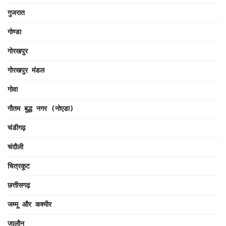
गुजरात
गोण्डा
गोरखपुर
गोरखपुर मंडल
गोवा
गौतम बुद्ध नगर (नोएडा)
चंडीगढ़
चंदौली
चित्रकूट
छत्तीसगढ़
जम्मू और कश्मीर
जालौन