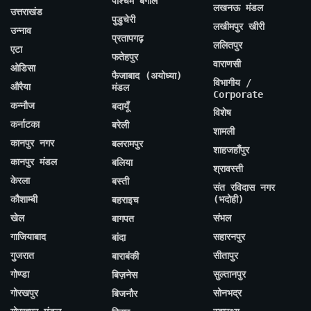
पश्चिम बंगाल
लखनऊ मंडल
उत्तराखंड
पुडुचेरी
लखीमपुर खीरी
उन्नाव
प्रतापगढ़
ललितपुर
एटा
फतेहपुर
वाराणसी
ओडिसा
फैजाबाद (अयोध्या)
विभागीय /
औरैया
मंडल
Corporate
कन्नौज
बदायूँ
विशेष
कर्नाटका
बरेली
शामली
कानपुर नगर
बलरामपुर
शाहजहाँपुर
कानपुर मंडल
बलिया
श्रावस्ती
केरला
बस्ती
संत रविदास नगर
कौशाम्बी
(भदोही)
बहराइच
खेल
संभल
बागपत
गाजियाबाद
सहारनपुर
बांदा
गुजरात
सीतापुर
बाराबंकी
गोण्डा
सुल्तानपुर
बिज़नेस
गोरखपुर
सोनभद्र
बिजनौर