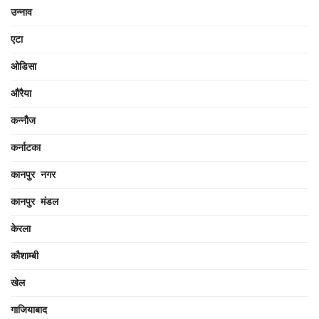
उन्नाव
एटा
ओडिसा
औरैया
कन्नौज
कर्नाटका
कानपुर नगर
कानपुर मंडल
केरला
कौशाम्बी
खेल
गाजियाबाद