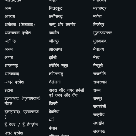
अन्य
चित्रकूट
महाराष्ट्र
अपराध
छत्तीसगढ़
महोबा
अयोध्या (फैजाबाद)
जम्मू और कश्मीर
मिर्जापुर
अरुणाचल प्रदेश
जालौन
मुज़फ्फरनगर
अलीगढ़
जौनपुर
मुरादाबाद
असम
झारखण्ड
मेघालय
आगरा
झांसी
मेरठ
आजमगढ़
ट्रेंडिंग न्यूज़
मैनपुरी
आतंकवाद
तमिलनाडु
राजनीति
आंध्र प्रदेश
तेलंगाना
राजस्थान
इटावा
दादरा और नगर हवेली
राज्य
एवं दमन और दीव
इलाहाबाद (प्रयागराज)
रामपुर
मंडल
दिल्ली
रायबरेली
इलाहाबाद( प्रयागराज
देवरिया
राष्ट्रीय
)
धर्म
लक्षद्वीप
ई-पेपर / ई-मैगज़ीन
पंजाब
लखनऊ
उत्तर प्रदेश