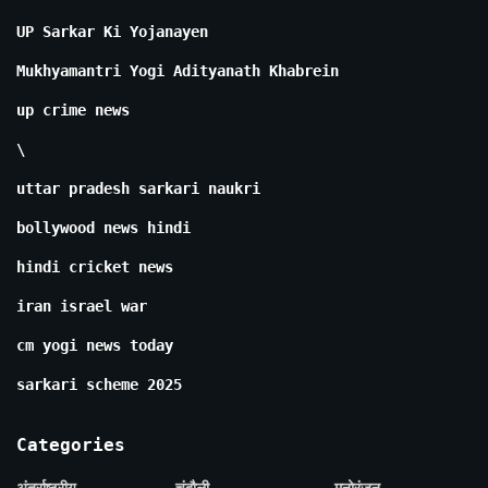
UP Sarkar Ki Yojanayen
Mukhyamantri Yogi Adityanath Khabrein
up crime news
\
uttar pradesh sarkari naukri
bollywood news hindi
hindi cricket news
iran israel war
cm yogi news today
sarkari scheme 2025
Categories
अंतर्राष्ट्रीय
चंदौली
मनोरंजन