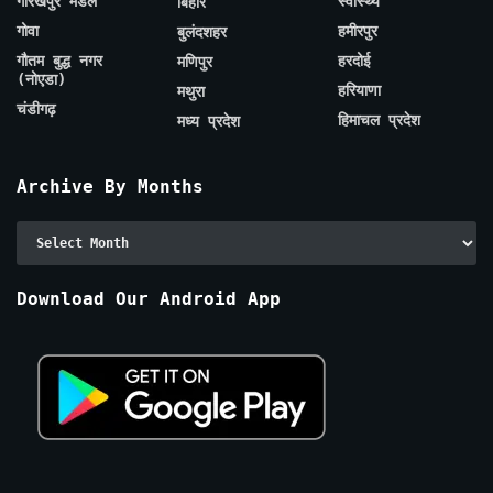
गोरखपुर मंडल
स्वास्थ्य
बिहार
गोवा
हमीरपुर
बुलंदशहर
गौतम बुद्ध नगर
हरदोई
मणिपुर
(नोएडा)
हरियाणा
मथुरा
चंडीगढ़
हिमाचल प्रदेश
मध्य प्रदेश
Archive By Months
Archive
By
Months
Download Our Android App