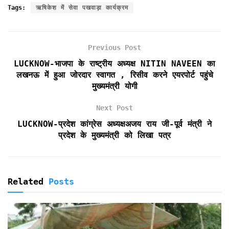
c
i
a
a
i
i
a
Tags:
ऋषिकेश में सेवा पखवाड़ा कार्यक्रम
e
t
i
t
n
n
r
b
t
l
s
t
t
e
o
e
A
F
Previous Post
o
r
p
r
k
p
i
LUCKNOW-भाजपा के राष्ट्रीय अध्यक्ष NITIN NAVEEN का
e
लखनऊ में हुआ जोरदार स्वागत , रिसीव करने एयरपोर्ट पहुंचे
n
मुख्यमंत्री योगी
d
l
Next Post
y
LUCKNOW-प्रदेश कांग्रेस अध्यक्षअजय राय जी-पूर्व मंत्री ने
प्रदेश के मुख्यमंत्री को लिखा पत्र
Related
Posts