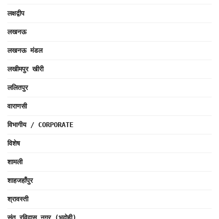
लक्षद्वीप
लखनऊ
लखनऊ मंडल
लखीमपुर खीरी
ललितपुर
वाराणसी
विभागीय / CORPORATE
विशेष
शामली
शाहजहाँपुर
श्रावस्ती
संत रविदास नगर (भदोही)