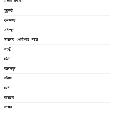
पश्चिम बंगाल
पुडुचेरी
प्रतापगढ़
फतेहपुर
फैजाबाद (अयोध्या) मंडल
बदायूँ
बरेली
बलरामपुर
बलिया
बस्ती
बहराइच
बागपत