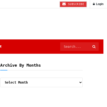
Login
SUBSCRIBE
ष
Archive By Months
Archive
By
Months