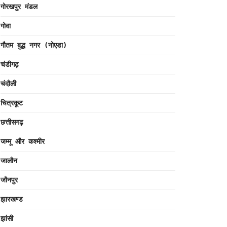
गोरखपुर मंडल
गोवा
गौतम बुद्ध नगर (नोएडा)
चंडीगढ़
चंदौली
चित्रकूट
छत्तीसगढ़
जम्मू और कश्मीर
जालौन
जौनपुर
झारखण्ड
झांसी