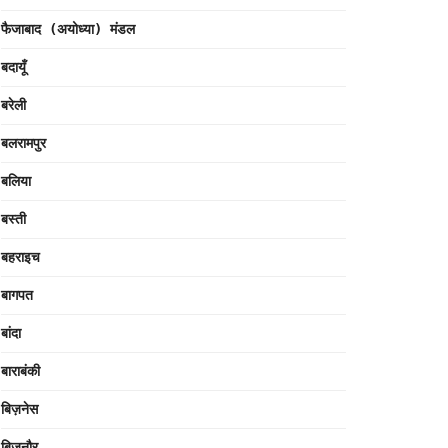
फैजाबाद (अयोध्या) मंडल
बदायूँ
बरेली
बलरामपुर
बलिया
बस्ती
बहराइच
बागपत
बांदा
बाराबंकी
बिज़नेस
बिजनौर