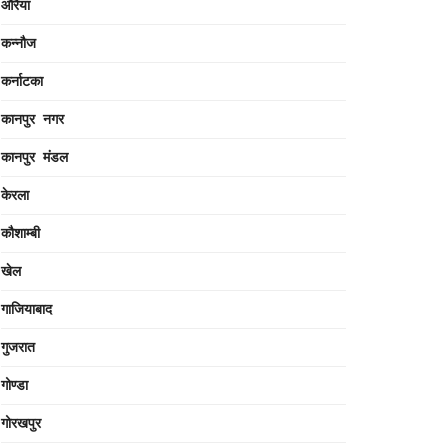
औरैया
कन्नौज
कर्नाटका
कानपुर नगर
कानपुर मंडल
केरला
कौशाम्बी
खेल
गाजियाबाद
गुजरात
गोण्डा
गोरखपुर