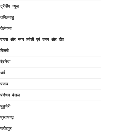
ट्रेंडिंग न्यूज़
तमिलनाडु
तेलंगाना
दादरा और नगर हवेली एवं दमन और दीव
दिल्ली
देवरिया
धर्म
पंजाब
पश्चिम बंगाल
पुडुचेरी
प्रतापगढ़
फतेहपुर