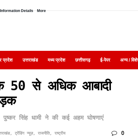
Information Details
More
र प्रदेश
उत्तराखंड
मध्य प्रदेश
छत्तीसगढ़
ई-पेपर
अन्य / विशे
 तक 50 से अधिक आबादी
 सड़क
ी पुष्कर सिंह धामी ने की कई अहम घोषणाएं
0
्तराखंड
,
ट्रेंडिंग न्यूज़
,
राजनीति
,
राष्ट्रीय