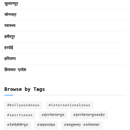
सुल्तानपुर
सोनभद्र
स्वास्थ्य
हमीरपुर
हरदोई
हरियाणा
हिमाचल प्रदेश
Browse by Tags
#Bollywoodnews
#internationalnews
#sportsnews
#इंटरनेशनलन्यूज
#इंटरनेशनलन्यूजअपडेट
#टेक्नोलॉजीन्यूज
#लाइफस्टाइल
#वास्तुशास्त्र #धर्मसमाचार