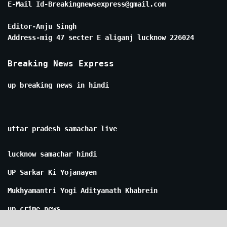
E-Mail Id-Breakingnewsexpress@gmail.com
Editor-Anju Singh
Address-mig 47 secter E aliganj lucknow 226024
Breaking News Express
up breaking news in hindi
uttar pradesh samachar live
lucknow samachar hindi
UP Sarkar Ki Yojanayen
Mukhyamantri Yogi Adityanath Khabrein
up crime news
\