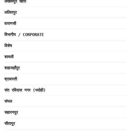
लखीमपुर खीरी
ललितपुर
वाराणसी
विभागीय / CORPORATE
विशेष
शामली
शाहजहाँपुर
श्रावस्ती
संत रविदास नगर (भदोही)
संभल
सहारनपुर
सीतापुर