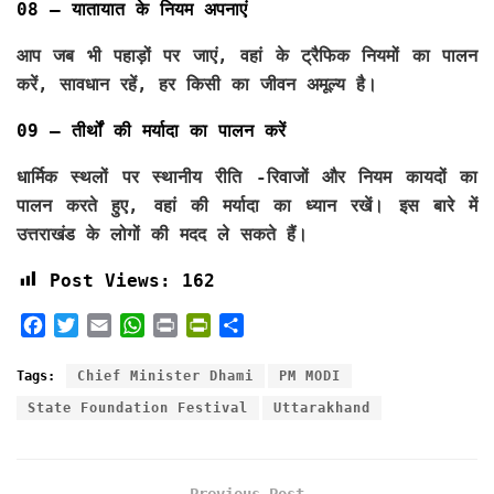
08 – यातायात के नियम अपनाएं
आप जब भी पहाड़ों पर जाएं, वहां के ट्रैफिक नियमों का पालन
करें, सावधान रहें, हर किसी का जीवन अमूल्य है।
09 – तीर्थों की मर्यादा का पालन करें
धार्मिक स्थलों पर स्थानीय रीति -रिवाजों और नियम कायदों का
पालन करते हुए, वहां की मर्यादा का ध्यान रखें। इस बारे में
उत्तराखंड के लोगों की मदद ले सकते हैं।
Post Views:
162
F
T
E
W
P
P
S
a
w
m
h
r
r
h
c
i
a
a
i
i
a
Tags:
Chief Minister Dhami
PM MODI
e
t
i
t
n
n
r
State Foundation Festival
Uttarakhand
b
t
l
s
t
t
e
o
e
A
F
o
r
p
r
Previous Post