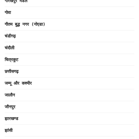
गोरखपुर मंडल
गोवा
गौतम बुद्ध नगर (नोएडा)
चंडीगढ़
चंदौली
चित्रकूट
छत्तीसगढ़
जम्मू और कश्मीर
जालौन
जौनपुर
झारखण्ड
झांसी