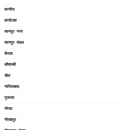
कन्नौज
कर्नाटका
कानपुर नगर
कानपुर मंडल
केरला
कौशाम्बी
खेल
गाजियाबाद
गुजरात
गोण्डा
गोरखपुर