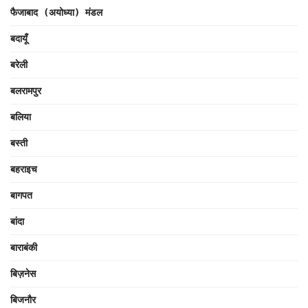
फैजाबाद (अयोध्या) मंडल
बदायूँ
बरेली
बलरामपुर
बलिया
बस्ती
बहराइच
बागपत
बांदा
बाराबंकी
बिज़नेस
बिजनौर