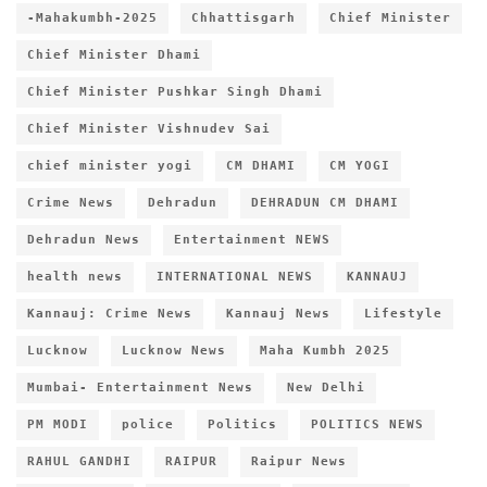
-Mahakumbh-2025
Chhattisgarh
Chief Minister
Chief Minister Dhami
Chief Minister Pushkar Singh Dhami
Chief Minister Vishnudev Sai
chief minister yogi
CM DHAMI
CM YOGI
Crime News
Dehradun
DEHRADUN CM DHAMI
Dehradun News
Entertainment NEWS
health news
INTERNATIONAL NEWS
KANNAUJ
Kannauj: Crime News
Kannauj News
Lifestyle
Lucknow
Lucknow News
Maha Kumbh 2025
Mumbai- Entertainment News
New Delhi
PM MODI
police
Politics
POLITICS NEWS
RAHUL GANDHI
RAIPUR
Raipur News