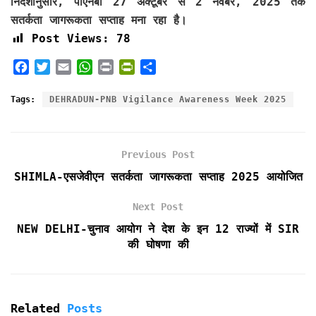
निर्देशानुसार, पीएनबी 27 अक्टूबर से 2 नवंबर, 2025 तक
सतर्कता जागरूकता सप्ताह मना रहा है।
Post Views:
78
F
T
E
W
P
P
S
a
w
m
h
r
r
h
c
i
a
a
i
i
a
Tags:
DEHRADUN-PNB Vigilance Awareness Week 2025
e
t
i
t
n
n
r
b
t
l
s
t
t
e
o
e
A
F
Previous Post
o
r
p
r
k
p
i
SHIMLA-एसजेवीएन सतर्कता जागरूकता सप्ताह 2025 आयोजित
e
n
Next Post
d
NEW DELHI-चुनाव आयोग ने देश के इन 12 राज्यों में SIR
l
की घोषणा की
y
Related
Posts