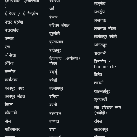
इलाहाबाद( प्रयागराज
देवरिया
राष्ट्रीय
)
धर्म
लक्षद्वीप
ई-पेपर / ई-मैगज़ीन
पंजाब
लखनऊ
उत्तर प्रदेश
पश्चिम बंगाल
लखनऊ मंडल
उत्तराखंड
पुडुचेरी
लखीमपुर खीरी
उन्नाव
प्रतापगढ़
ललितपुर
एटा
फतेहपुर
वाराणसी
ओडिसा
फैजाबाद (अयोध्या)
विभागीय /
औरैया
मंडल
Corporate
कन्नौज
बदायूँ
विशेष
कर्नाटका
बरेली
शामली
कानपुर नगर
बलरामपुर
शाहजहाँपुर
कानपुर मंडल
बलिया
श्रावस्ती
केरला
बस्ती
संत रविदास नगर
कौशाम्बी
(भदोही)
बहराइच
खेल
संभल
बागपत
गाजियाबाद
सहारनपुर
बांदा