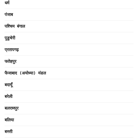
धर्म
पंजाब
पश्चिम बंगाल
पुडुचेरी
प्रतापगढ़
फतेहपुर
फैजाबाद (अयोध्या) मंडल
बदायूँ
बरेली
बलरामपुर
बलिया
बस्ती