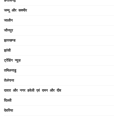
छत्तीसगढ़
जम्मू और कश्मीर
जालौन
जौनपुर
झारखण्ड
झांसी
ट्रेंडिंग न्यूज़
तमिलनाडु
तेलंगाना
दादरा और नगर हवेली एवं दमन और दीव
दिल्ली
देवरिया