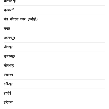
शाहजहाँपुर
श्रावस्ती
संत रविदास नगर (भदोही)
संभल
सहारनपुर
सीतापुर
सुल्तानपुर
सोनभद्र
स्वास्थ्य
हमीरपुर
हरदोई
हरियाणा