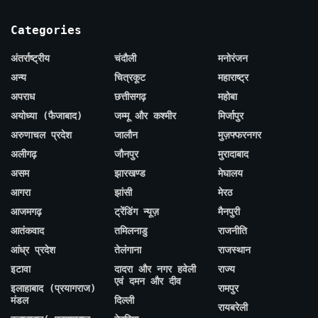
Categories
अंतर्राष्ट्रीय
चंदौली
मनोरंजन
अन्य
चित्रकूट
महाराष्ट्र
अपराध
छत्तीसगढ़
महोबा
अयोध्या (फैजाबाद)
जम्मू और कश्मीर
मिर्जापुर
अरुणाचल प्रदेश
जालौन
मुज़फ्फरनगर
अलीगढ़
जौनपुर
मुरादाबाद
असम
झारखण्ड
मेघालय
आगरा
झांसी
मेरठ
आजमगढ़
ट्रेंडिंग न्यूज़
मैनपुरी
आतंकवाद
तमिलनाडु
राजनीति
आंध्र प्रदेश
तेलंगाना
राजस्थान
इटावा
दादरा और नगर हवेली
राज्य
एवं दमन और दीव
इलाहाबाद (प्रयागराज)
रामपुर
मंडल
दिल्ली
रायबरेली