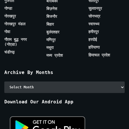
गुजरात
सीतापुर
बाराबंकी
गोण्डा
सुल्तानपुर
बिज़नेस
गोरखपुर
सोनभद्र
बिजनौर
गोरखपुर मंडल
स्वास्थ्य
बिहार
गोवा
हमीरपुर
बुलंदशहर
गौतम बुद्ध नगर
हरदोई
मणिपुर
(नोएडा)
हरियाणा
मथुरा
चंडीगढ़
हिमाचल प्रदेश
मध्य प्रदेश
Archive By Months
Archive
By
Months
Download Our Android App