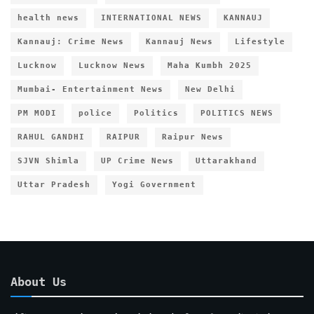
health news
INTERNATIONAL NEWS
KANNAUJ
Kannauj: Crime News
Kannauj News
Lifestyle
Lucknow
Lucknow News
Maha Kumbh 2025
Mumbai- Entertainment News
New Delhi
PM MODI
police
Politics
POLITICS NEWS
RAHUL GANDHI
RAIPUR
Raipur News
SJVN Shimla
UP Crime News
Uttarakhand
Uttar Pradesh
Yogi Government
About Us