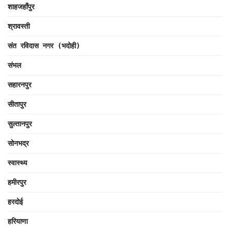
शाहजहाँपुर
श्रावस्ती
संत रविदास नगर (भदोही)
संभल
सहारनपुर
सीतापुर
सुल्तानपुर
सोनभद्र
स्वास्थ्य
हमीरपुर
हरदोई
हरियाणा