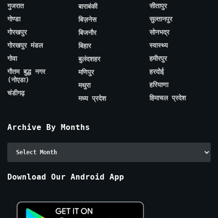
गुजरात
सीतापुर
बाराबंकी
गोण्डा
सुल्तानपुर
बिज़नेस
गोरखपुर
सोनभद्र
बिजनौर
गोरखपुर मंडल
स्वास्थ्य
बिहार
गोवा
हमीरपुर
बुलंदशहर
गौतम बुद्ध नगर
हरदोई
मणिपुर
(नोएडा)
हरियाणा
मथुरा
चंडीगढ़
हिमाचल प्रदेश
मध्य प्रदेश
Archive By Months
Archive
By
Months
Download Our Android App