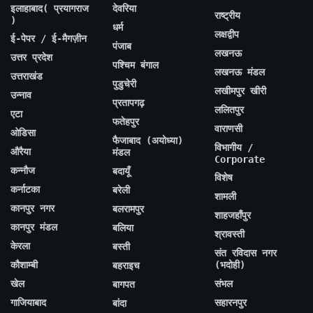
इलाहाबाद( प्रयागराज
देवरिया
राष्ट्रीय
)
धर्म
लक्षद्वीप
ई-पेपर / ई-मैगज़ीन
पंजाब
लखनऊ
उत्तर प्रदेश
पश्चिम बंगाल
लखनऊ मंडल
उत्तराखंड
पुडुचेरी
लखीमपुर खीरी
उन्नाव
प्रतापगढ़
ललितपुर
एटा
फतेहपुर
वाराणसी
ओडिसा
फैजाबाद (अयोध्या)
विभागीय /
औरैया
मंडल
Corporate
कन्नौज
बदायूँ
विशेष
कर्नाटका
बरेली
शामली
कानपुर नगर
बलरामपुर
शाहजहाँपुर
कानपुर मंडल
बलिया
श्रावस्ती
केरला
बस्ती
संत रविदास नगर
कौशाम्बी
(भदोही)
बहराइच
खेल
संभल
बागपत
गाजियाबाद
सहारनपुर
बांदा