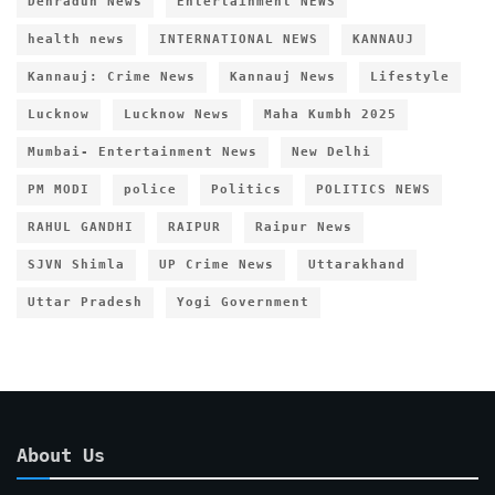
Dehradun News
Entertainment NEWS
health news
INTERNATIONAL NEWS
KANNAUJ
Kannauj: Crime News
Kannauj News
Lifestyle
Lucknow
Lucknow News
Maha Kumbh 2025
Mumbai- Entertainment News
New Delhi
PM MODI
police
Politics
POLITICS NEWS
RAHUL GANDHI
RAIPUR
Raipur News
SJVN Shimla
UP Crime News
Uttarakhand
Uttar Pradesh
Yogi Government
About Us