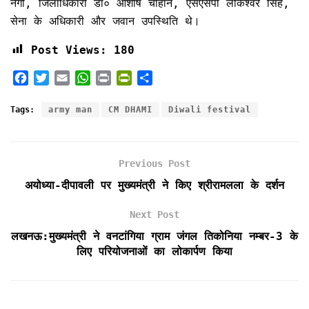
नेगी, जिलाधिकारी डॉ० आशीष चौहान, एसएसपी लोकेश्वर सिंह,
सेना के अधिकारी और जवान उपस्थिति थे।
Post Views:
180
F
T
E
W
P
P
S
a
w
m
h
r
r
h
c
i
a
a
i
i
a
Tags:
army man
CM DHAMI
Diwali festival
e
t
i
t
n
n
r
b
t
l
s
t
t
e
o
e
A
F
Previous Post
o
r
p
r
k
p
i
अयोध्या-दीपावली पर मुख्यमंत्री ने किए श्रीरामलला के दर्शन
e
n
Next Post
d
लखनऊ:मुख्यमंत्री ने वनटांगिया ग्राम जंगल तिकोनिया नम्बर-3 के
l
लिए परियोजनाओं का लोकार्पण किया
y