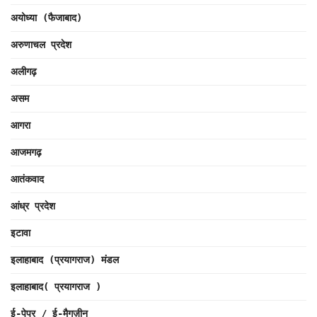
अयोध्या (फैजाबाद)
अरुणाचल प्रदेश
अलीगढ़
असम
आगरा
आजमगढ़
आतंकवाद
आंध्र प्रदेश
इटावा
इलाहाबाद (प्रयागराज) मंडल
इलाहाबाद( प्रयागराज )
ई-पेपर / ई-मैगज़ीन