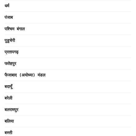
धर्म
पंजाब
पश्चिम बंगाल
पुडुचेरी
प्रतापगढ़
फतेहपुर
फैजाबाद (अयोध्या) मंडल
बदायूँ
बरेली
बलरामपुर
बलिया
बस्ती