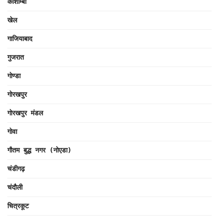
कौशाम्बी
खेल
गाजियाबाद
गुजरात
गोण्डा
गोरखपुर
गोरखपुर मंडल
गोवा
गौतम बुद्ध नगर (नोएडा)
चंडीगढ़
चंदौली
चित्रकूट