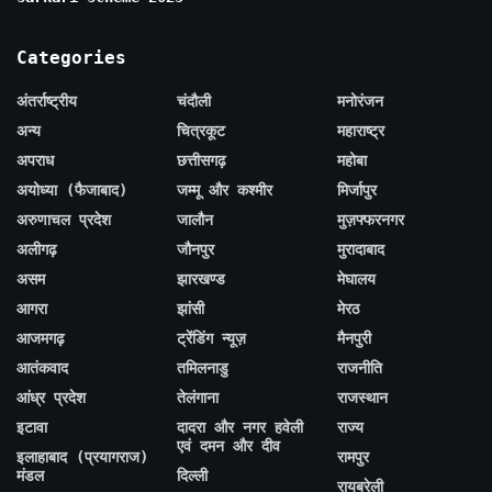
Categories
अंतर्राष्ट्रीय
चंदौली
मनोरंजन
अन्य
चित्रकूट
महाराष्ट्र
अपराध
छत्तीसगढ़
महोबा
अयोध्या (फैजाबाद)
जम्मू और कश्मीर
मिर्जापुर
अरुणाचल प्रदेश
जालौन
मुज़फ्फरनगर
अलीगढ़
जौनपुर
मुरादाबाद
असम
झारखण्ड
मेघालय
आगरा
झांसी
मेरठ
आजमगढ़
ट्रेंडिंग न्यूज़
मैनपुरी
आतंकवाद
तमिलनाडु
राजनीति
आंध्र प्रदेश
तेलंगाना
राजस्थान
इटावा
दादरा और नगर हवेली
राज्य
एवं दमन और दीव
इलाहाबाद (प्रयागराज)
रामपुर
मंडल
दिल्ली
रायबरेली