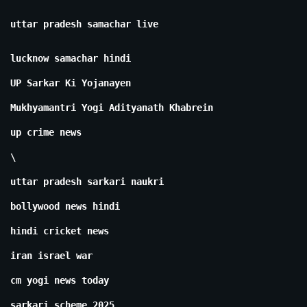
uttar pradesh samachar live
lucknow samachar hindi
UP Sarkar Ki Yojanayen
Mukhyamantri Yogi Adityanath Khabrein
up crime news
\
uttar pradesh sarkari naukri
bollywood news hindi
hindi cricket news
iran israel war
cm yogi news today
sarkari scheme 2025