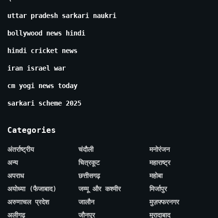
uttar pradesh sarkari naukri
bollywood news hindi
hindi cricket news
iran israel war
cm yogi news today
sarkari scheme 2025
Categories
अंतर्राष्ट्रीय
चंदौली
मनोरंजन
अन्य
चित्रकूट
महाराष्ट्र
अपराध
छत्तीसगढ़
महोबा
अयोध्या (फैजाबाद)
जम्मू और कश्मीर
मिर्जापुर
अरुणाचल प्रदेश
जालौन
मुज़फ्फरनगर
अलीगढ़
जौनपुर
मुरादाबाद