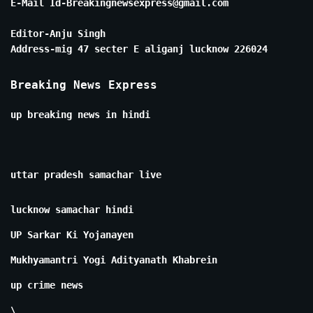
E-Mail Id-Breakingnewsexpress@gmail.com
Editor-Anju Singh
Address-mig 47 secter E aliganj lucknow 226024
Breaking News Express
up breaking news in hindi
uttar pradesh samachar live
lucknow samachar hindi
UP Sarkar Ki Yojanayen
Mukhyamantri Yogi Adityanath Khabrein
up crime news
\