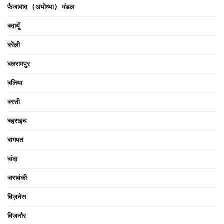
फैजाबाद (अयोध्या) मंडल
बदायूँ
बरेली
बलरामपुर
बलिया
बस्ती
बहराइच
बागपत
बांदा
बाराबंकी
बिज़नेस
बिजनौर