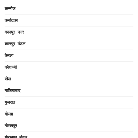
कन्नौज
कर्नाटका
कानपुर नगर
कानपुर मंडल
केरला
कौशाम्बी
खेल
गाजियाबाद
गुजरात
गोण्डा
गोरखपुर
गोरखपुर मंडल