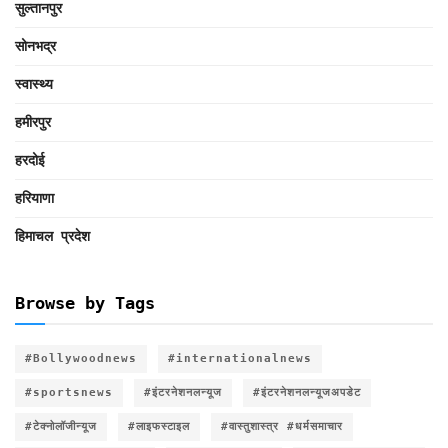
सुल्तानपुर
सोनभद्र
स्वास्थ्य
हमीरपुर
हरदोई
हरियाणा
हिमाचल प्रदेश
Browse by Tags
#Bollywoodnews
#internationalnews
#sportsnews
#इंटरनेशनलन्यूज
#इंटरनेशनलन्यूजअपडेट
#टेक्नोलॉजीन्यूज
#लाइफस्टाइल
#वास्तुशास्त्र #धर्मसमाचार