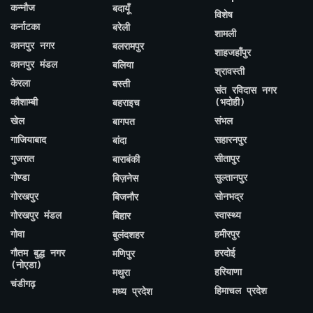
कन्नौज
बदायूँ
विशेष
कर्नाटका
बरेली
शामली
कानपुर नगर
बलरामपुर
शाहजहाँपुर
कानपुर मंडल
बलिया
श्रावस्ती
केरला
बस्ती
संत रविदास नगर
कौशाम्बी
(भदोही)
बहराइच
खेल
संभल
बागपत
गाजियाबाद
सहारनपुर
बांदा
गुजरात
सीतापुर
बाराबंकी
गोण्डा
सुल्तानपुर
बिज़नेस
गोरखपुर
सोनभद्र
बिजनौर
गोरखपुर मंडल
स्वास्थ्य
बिहार
गोवा
हमीरपुर
बुलंदशहर
गौतम बुद्ध नगर
हरदोई
मणिपुर
(नोएडा)
हरियाणा
मथुरा
चंडीगढ़
हिमाचल प्रदेश
मध्य प्रदेश