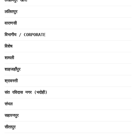
लखीमपुर खीरी
ललितपुर
वाराणसी
विभागीय / CORPORATE
विशेष
शामली
शाहजहाँपुर
श्रावस्ती
संत रविदास नगर (भदोही)
संभल
सहारनपुर
सीतापुर