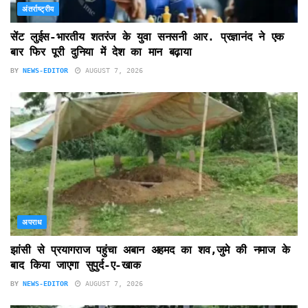
अंतर्राष्ट्रीय
सेंट लुईस-भारतीय शतरंज के युवा सनसनी आर. प्रज्ञानंद ने एक
बार फिर पूरी दुनिया में देश का मान बढ़ाया
BY
NEWS-EDITOR
AUGUST 7, 2026
अपराध
झांसी से प्रयागराज पहुंचा अबान अहमद का शव,जुमे की नमाज के
बाद किया जाएगा सुपुर्द-ए-खाक
BY
NEWS-EDITOR
AUGUST 7, 2026