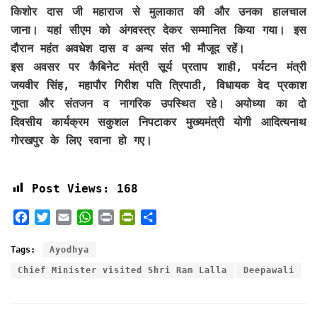
किशोर दास जी महाराज से मुलाकात की और उनका हालचाल
जाना। यहां सीएम को अंगवस्त्र देकर सम्मानित किया गया। इस
दौरान महंत अवधेश दास व अन्य संत भी मौजूद रहें।
इस अवसर पर कैबिनेट मंत्री सूर्य प्रताप शाही, पर्यटन मंत्री
जयवीर सिंह, महापौर गिरीश पति त्रिपाठी, विधायक वेद प्रकाश
गुप्ता और संतजन व नागरिक उपस्थित रहे। अयोध्या का दो
दिवसीय कार्यक्रम सकुशल निपटाकर मुख्यमंत्री योगी आदित्यनाथ
गोरखपुर के लिए रवाना हो गए।
Post Views:
168
F
T
E
W
P
P
S
a
w
m
h
r
r
h
c
i
a
a
i
i
a
Tags:
Ayodhya
e
t
i
t
n
n
r
Chief Minister visited Shri Ram Lalla
Deepawali
b
t
l
s
t
t
e
o
e
A
F
o
r
p
r