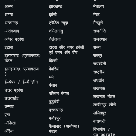
असम
झारखण्ड
मेघालय
आगरा
झांसी
मेरठ
आजमगढ़
ट्रेंडिंग न्यूज़
मैनपुरी
आतंकवाद
तमिलनाडु
राजनीति
आंध्र प्रदेश
तेलंगाना
राजस्थान
इटावा
दादरा और नगर हवेली
राज्य
एवं दमन और दीव
इलाहाबाद (प्रयागराज)
रामपुर
मंडल
दिल्ली
रायबरेली
इलाहाबाद( प्रयागराज
देवरिया
राष्ट्रीय
)
धर्म
लक्षद्वीप
ई-पेपर / ई-मैगज़ीन
पंजाब
लखनऊ
उत्तर प्रदेश
पश्चिम बंगाल
लखनऊ मंडल
उत्तराखंड
पुडुचेरी
लखीमपुर खीरी
उन्नाव
प्रतापगढ़
ललितपुर
एटा
फतेहपुर
वाराणसी
ओडिसा
फैजाबाद (अयोध्या)
विभागीय /
औरैया
मंडल
Corporate