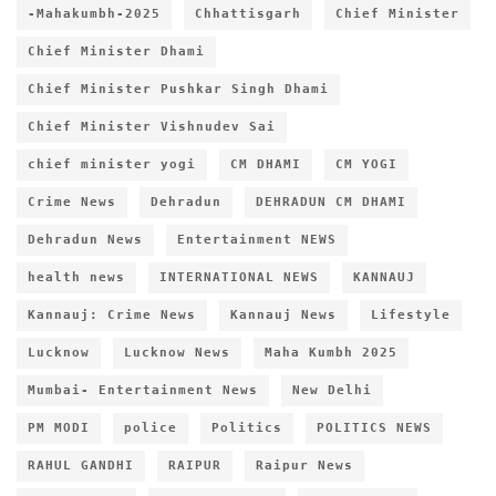
-Mahakumbh-2025
Chhattisgarh
Chief Minister
Chief Minister Dhami
Chief Minister Pushkar Singh Dhami
Chief Minister Vishnudev Sai
chief minister yogi
CM DHAMI
CM YOGI
Crime News
Dehradun
DEHRADUN CM DHAMI
Dehradun News
Entertainment NEWS
health news
INTERNATIONAL NEWS
KANNAUJ
Kannauj: Crime News
Kannauj News
Lifestyle
Lucknow
Lucknow News
Maha Kumbh 2025
Mumbai- Entertainment News
New Delhi
PM MODI
police
Politics
POLITICS NEWS
RAHUL GANDHI
RAIPUR
Raipur News