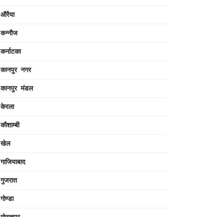
औरैया
कन्नौज
कर्नाटका
कानपुर नगर
कानपुर मंडल
केरला
कौशाम्बी
खेल
गाजियाबाद
गुजरात
गोण्डा