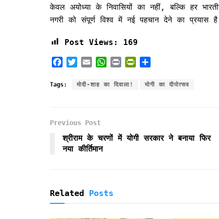
केवल अयोध्या के निवासियों का नहीं, बल्कि हर भारत
नगरी को संपूर्ण विश्व में नई पहचान देने का प्रयास ह
Post Views:
169
F
T
E
W
P
P
S
a
w
m
h
r
r
h
c
i
a
a
i
i
a
Tags:
मोदी-शाह का दिवाला!
योगी का दीपोत्सव
e
t
i
t
n
n
r
b
t
l
s
t
t
e
o
e
A
F
Previous Post
o
r
p
r
k
p
i
श्रीराम के चरणों में योगी सरकार ने बनाया फिर
e
नया कीर्तिमान
n
d
l
y
Related
Posts