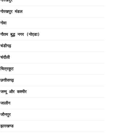
गोरखपुर
गोरखपुर मंडल
गोवा
गौतम बुद्ध नगर (नोएडा)
चंडीगढ़
चंदौली
चित्रकूट
छत्तीसगढ़
जम्मू और कश्मीर
जालौन
जौनपुर
झारखण्ड