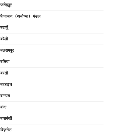
फतेहपुर
फैजाबाद (अयोध्या) मंडल
बदायूँ
बरेली
बलरामपुर
बलिया
बस्ती
बहराइच
बागपत
बांदा
बाराबंकी
बिज़नेस