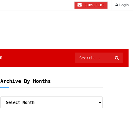
Login
SUBSCRIBE
ष
Archive By Months
Archive
By
Months