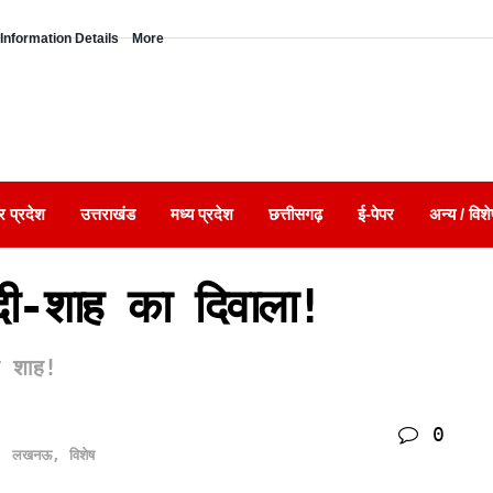
Information Details
More
र प्रदेश
उत्तराखंड
मध्य प्रदेश
छत्तीसगढ़
ई-पेपर
अन्य / विशे
दी-शाह का दिवाला!
र शाह!
0
,
लखनऊ
,
विशेष