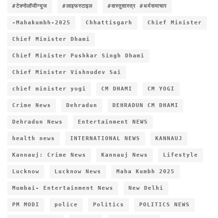
#टेक्नोलॉजीन्यूज
#लाइफस्टाइल
#वास्तुशास्त्र #धर्मसमाचार
-Mahakumbh-2025
Chhattisgarh
Chief Minister
Chief Minister Dhami
Chief Minister Pushkar Singh Dhami
Chief Minister Vishnudev Sai
chief minister yogi
CM DHAMI
CM YOGI
Crime News
Dehradun
DEHRADUN CM DHAMI
Dehradun News
Entertainment NEWS
health news
INTERNATIONAL NEWS
KANNAUJ
Kannauj: Crime News
Kannauj News
Lifestyle
Lucknow
Lucknow News
Maha Kumbh 2025
Mumbai- Entertainment News
New Delhi
PM MODI
police
Politics
POLITICS NEWS