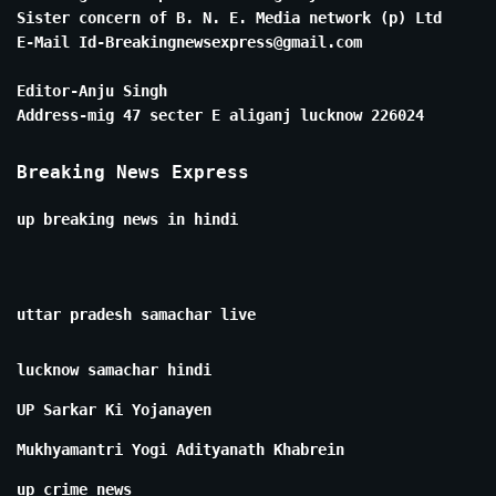
Sister concern of B. N. E. Media network (p) Ltd
E-Mail Id-Breakingnewsexpress@gmail.com
Editor-Anju Singh
Address-mig 47 secter E aliganj lucknow 226024
Breaking News Express
up breaking news in hindi
uttar pradesh samachar live
lucknow samachar hindi
UP Sarkar Ki Yojanayen
Mukhyamantri Yogi Adityanath Khabrein
up crime news