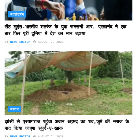
अंतर्राष्ट्रीय
सेंट लुईस-भारतीय शतरंज के युवा सनसनी आर. प्रज्ञानंद ने एक
बार फिर पूरी दुनिया में देश का मान बढ़ाया
BY
NEWS-EDITOR
AUGUST 7, 2026
अपराध
झांसी से प्रयागराज पहुंचा अबान अहमद का शव,जुमे की नमाज के
बाद किया जाएगा सुपुर्द-ए-खाक
BY
NEWS-EDITOR
AUGUST 7, 2026