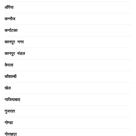
औरैया
कन्नौज
कर्नाटका
कानपुर नगर
कानपुर मंडल
केरला
कौशाम्बी
खेल
गाजियाबाद
गुजरात
गोण्डा
गोरखपुर