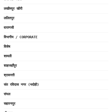
लखीमपुर खीरी
ललितपुर
वाराणसी
विभागीय / CORPORATE
विशेष
शामली
शाहजहाँपुर
श्रावस्ती
संत रविदास नगर (भदोही)
संभल
सहारनपुर