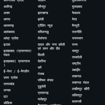
अरुणाचल प्रदेश
जालौन
मुज़फ्फरनगर
अलीगढ़
जौनपुर
मुरादाबाद
असम
झारखण्ड
मेघालय
आगरा
झांसी
मेरठ
आजमगढ़
ट्रेंडिंग न्यूज़
मैनपुरी
आतंकवाद
तमिलनाडु
राजनीति
आंध्र प्रदेश
तेलंगाना
राजस्थान
इटावा
दादरा और नगर हवेली
राज्य
एवं दमन और दीव
इलाहाबाद (प्रयागराज)
रामपुर
मंडल
दिल्ली
रायबरेली
इलाहाबाद( प्रयागराज
देवरिया
राष्ट्रीय
)
धर्म
लक्षद्वीप
ई-पेपर / ई-मैगज़ीन
पंजाब
लखनऊ
उत्तर प्रदेश
पश्चिम बंगाल
लखनऊ मंडल
उत्तराखंड
पुडुचेरी
लखीमपुर खीरी
उन्नाव
प्रतापगढ़
ललितपुर
एटा
फतेहपुर
वाराणसी
ओडिसा