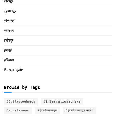
सीतापुर
सुल्तानपुर
सोनभद्र
स्वास्थ्य
हमीरपुर
हरदोई
हरियाणा
हिमाचल प्रदेश
Browse by Tags
#Bollywoodnews
#internationalnews
#sportsnews
#इंटरनेशनलन्यूज
#इंटरनेशनलन्यूजअपडेट