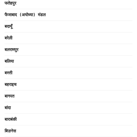
फतेहपुर
फैजाबाद (अयोध्या) मंडल
बदायूँ
बरेली
बलरामपुर
बलिया
बस्ती
बहराइच
बागपत
बांदा
बाराबंकी
बिज़नेस