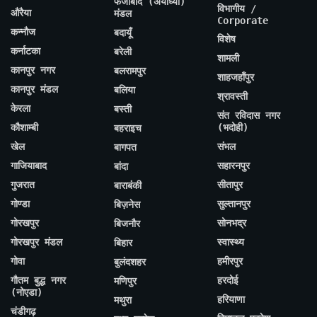
फैजाबाद (अयोध्या)
विभागीय /
औरैया
मंडल
Corporate
कन्नौज
बदायूँ
विशेष
कर्नाटका
बरेली
शामली
कानपुर नगर
बलरामपुर
शाहजहाँपुर
कानपुर मंडल
बलिया
श्रावस्ती
केरला
बस्ती
संत रविदास नगर
कौशाम्बी
(भदोही)
बहराइच
खेल
संभल
बागपत
गाजियाबाद
सहारनपुर
बांदा
गुजरात
सीतापुर
बाराबंकी
गोण्डा
सुल्तानपुर
बिज़नेस
गोरखपुर
सोनभद्र
बिजनौर
गोरखपुर मंडल
स्वास्थ्य
बिहार
गोवा
हमीरपुर
बुलंदशहर
गौतम बुद्ध नगर
हरदोई
मणिपुर
(नोएडा)
हरियाणा
मथुरा
चंडीगढ़