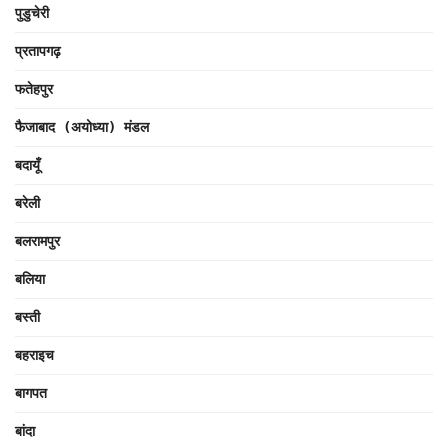
पुडुचेरी
प्रतापगढ़
फतेहपुर
फैजाबाद (अयोध्या) मंडल
बदायूँ
बरेली
बलरामपुर
बलिया
बस्ती
बहराइच
बागपत
बांदा