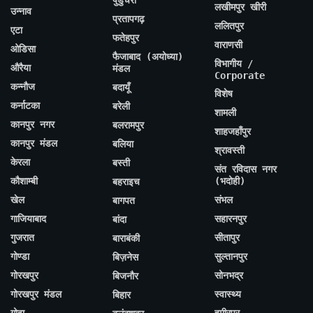
पुडुचेरी
लखीमपुर खीरी
उन्नाव
प्रतापगढ़
ललितपुर
एटा
फतेहपुर
वाराणसी
ओडिसा
फैजाबाद (अयोध्या)
विभागीय /
औरैया
मंडल
Corporate
कन्नौज
बदायूँ
विशेष
कर्नाटका
बरेली
शामली
कानपुर नगर
बलरामपुर
शाहजहाँपुर
कानपुर मंडल
बलिया
श्रावस्ती
केरला
बस्ती
संत रविदास नगर
कौशाम्बी
(भदोही)
बहराइच
खेल
संभल
बागपत
गाजियाबाद
सहारनपुर
बांदा
गुजरात
सीतापुर
बाराबंकी
गोण्डा
सुल्तानपुर
बिज़नेस
गोरखपुर
सोनभद्र
बिजनौर
गोरखपुर मंडल
स्वास्थ्य
बिहार