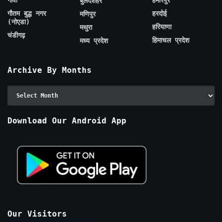
गोवा
हमीरपुर
बुलंदशहर
गौतम बुद्ध नगर
हरदोई
मणिपुर
(नोएडा)
हरियाणा
मथुरा
चंडीगढ़
हिमाचल प्रदेश
मध्य प्रदेश
Archive By Months
Archive
By
Months
Download Our Android App
Our Visitors