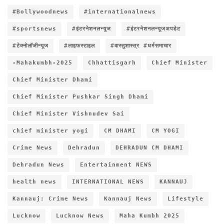
#Bollywoodnews
#internationalnews
#sportsnews
#इंटरनेशनलन्यूज
#इंटरनेशनलन्यूजअपडेट
#टेक्नोलॉजीन्यूज
#लाइफस्टाइल
#वास्तुशास्त्र #धर्मसमाचार
-Mahakumbh-2025
Chhattisgarh
Chief Minister
Chief Minister Dhami
Chief Minister Pushkar Singh Dhami
Chief Minister Vishnudev Sai
chief minister yogi
CM DHAMI
CM YOGI
Crime News
Dehradun
DEHRADUN CM DHAMI
Dehradun News
Entertainment NEWS
health news
INTERNATIONAL NEWS
KANNAUJ
Kannauj: Crime News
Kannauj News
Lifestyle
Lucknow
Lucknow News
Maha Kumbh 2025