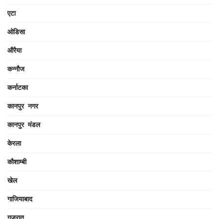
एटा
ओडिसा
औरैया
कन्नौज
कर्नाटका
कानपुर नगर
कानपुर मंडल
केरला
कौशाम्बी
खेल
गाजियाबाद
गुजरात