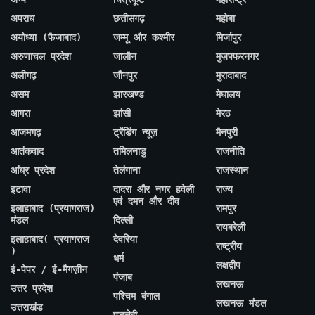
अपराध
छत्तीसगढ़
महोबा
अयोध्या (फैजाबाद)
जम्मू और कश्मीर
मिर्जापुर
अरुणाचल प्रदेश
जालौन
मुज़फ्फरनगर
अलीगढ़
जौनपुर
मुरादाबाद
असम
झारखण्ड
मेघालय
आगरा
झांसी
मेरठ
आजमगढ़
ट्रेंडिंग न्यूज़
मैनपुरी
आतंकवाद
तमिलनाडु
राजनीति
आंध्र प्रदेश
तेलंगाना
राजस्थान
इटावा
दादरा और नगर हवेली
राज्य
एवं दमन और दीव
इलाहाबाद (प्रयागराज)
रामपुर
मंडल
दिल्ली
रायबरेली
इलाहाबाद( प्रयागराज
देवरिया
राष्ट्रीय
)
धर्म
लक्षद्वीप
ई-पेपर / ई-मैगज़ीन
पंजाब
लखनऊ
उत्तर प्रदेश
पश्चिम बंगाल
लखनऊ मंडल
उत्तराखंड