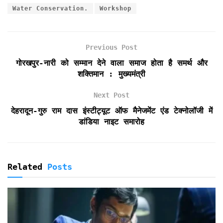
e
t
i
t
n
n
r
Water Conservation.
Workshop
b
t
l
s
t
t
e
o
e
A
F
o
r
p
r
k
p
i
Previous Post
e
गोरखपुर-नारी को सम्मान देने वाला समाज होता है समर्थ और
n
शक्तिमान : मुख्यमंत्री
d
l
Next Post
y
देहरादून-गुरु राम दास इंस्टीट्यूट ऑफ मैनेजमेंट एंड टेक्नोलॉजी में
डांडिया नाइट समारोह
Related
Posts