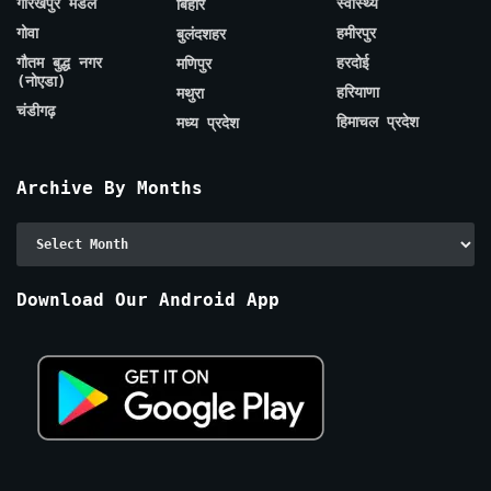
गोरखपुर मंडल
स्वास्थ्य
बिहार
गोवा
हमीरपुर
बुलंदशहर
गौतम बुद्ध नगर
हरदोई
मणिपुर
(नोएडा)
हरियाणा
मथुरा
चंडीगढ़
हिमाचल प्रदेश
मध्य प्रदेश
Archive By Months
Archive
By
Months
Download Our Android App