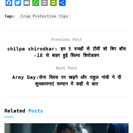
F
T
E
W
P
P
S
a
w
m
h
r
r
h
c
i
a
a
i
i
a
Tags:
Crop Protection Tips
e
t
i
t
n
n
r
b
t
l
s
t
t
e
o
e
A
F
Previous Post
o
r
p
r
k
p
i
shilpa shirodkar: इन 5 वजहों से टीवी शो बिग बॉस
e
-18 से बाहर हुई शिल्पा शिरोडकर
n
d
Next Post
l
Army Day:सेना दिवस पर खड़गे और राहुल गांधी ने दी
y
शुभकामनाएं सम्मान में कही ये बात
Related
Posts