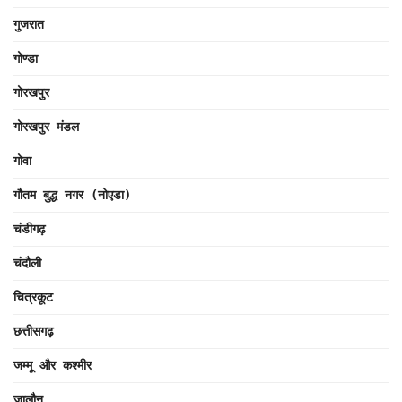
गुजरात
गोण्डा
गोरखपुर
गोरखपुर मंडल
गोवा
गौतम बुद्ध नगर (नोएडा)
चंडीगढ़
चंदौली
चित्रकूट
छत्तीसगढ़
जम्मू और कश्मीर
जालौन