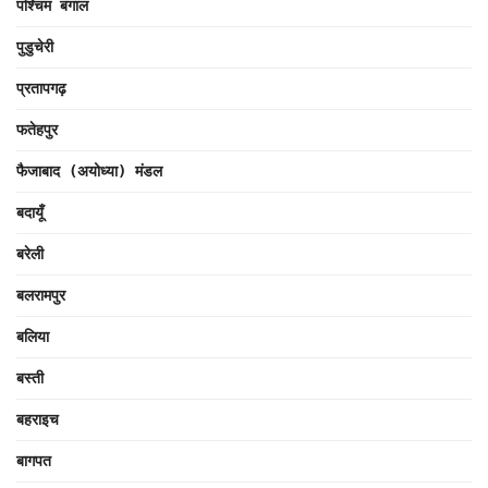
पश्चिम बंगाल
पुडुचेरी
प्रतापगढ़
फतेहपुर
फैजाबाद (अयोध्या) मंडल
बदायूँ
बरेली
बलरामपुर
बलिया
बस्ती
बहराइच
बागपत