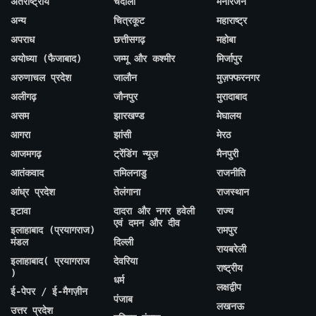
अंतर्राष्ट्रीय
चंदौली
मनोरंजन
अन्य
चित्रकूट
महाराष्ट्र
अपराध
छत्तीसगढ़
महोबा
अयोध्या (फैजाबाद)
जम्मू और कश्मीर
मिर्जापुर
अरुणाचल प्रदेश
जालौन
मुज़फ्फरनगर
अलीगढ़
जौनपुर
मुरादाबाद
असम
झारखण्ड
मेघालय
आगरा
झांसी
मेरठ
आजमगढ़
ट्रेंडिंग न्यूज़
मैनपुरी
आतंकवाद
तमिलनाडु
राजनीति
आंध्र प्रदेश
तेलंगाना
राजस्थान
इटावा
दादरा और नगर हवेली
राज्य
एवं दमन और दीव
इलाहाबाद (प्रयागराज)
रामपुर
मंडल
दिल्ली
रायबरेली
इलाहाबाद( प्रयागराज
देवरिया
राष्ट्रीय
)
धर्म
लक्षद्वीप
ई-पेपर / ई-मैगज़ीन
पंजाब
लखनऊ
उत्तर प्रदेश