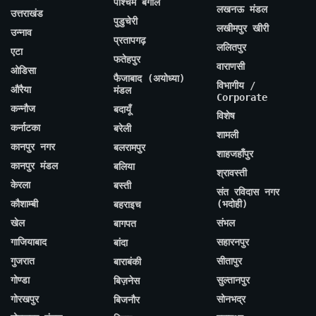
पश्चिम बंगाल
लखनऊ मंडल
उत्तराखंड
पुडुचेरी
लखीमपुर खीरी
उन्नाव
प्रतापगढ़
ललितपुर
एटा
फतेहपुर
वाराणसी
ओडिसा
फैजाबाद (अयोध्या)
विभागीय /
औरैया
मंडल
Corporate
कन्नौज
बदायूँ
विशेष
कर्नाटका
बरेली
शामली
कानपुर नगर
बलरामपुर
शाहजहाँपुर
कानपुर मंडल
बलिया
श्रावस्ती
केरला
बस्ती
संत रविदास नगर
कौशाम्बी
(भदोही)
बहराइच
खेल
संभल
बागपत
गाजियाबाद
सहारनपुर
बांदा
गुजरात
सीतापुर
बाराबंकी
गोण्डा
सुल्तानपुर
बिज़नेस
गोरखपुर
सोनभद्र
बिजनौर