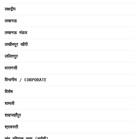
लक्षद्वीप
लखनऊ
लखनऊ मंडल
लखीमपुर खीरी
ललितपुर
वाराणसी
विभागीय / CORPORATE
विशेष
शामली
शाहजहाँपुर
श्रावस्ती
संत रविदास नगर (भदोही)