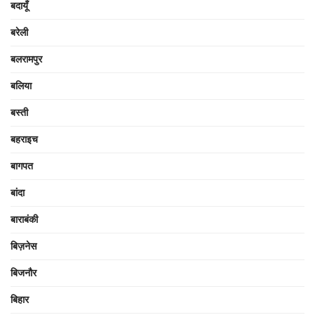
बदायूँ
बरेली
बलरामपुर
बलिया
बस्ती
बहराइच
बागपत
बांदा
बाराबंकी
बिज़नेस
बिजनौर
बिहार