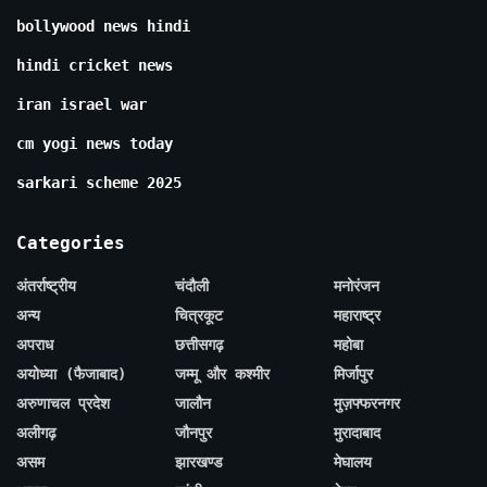
bollywood news hindi
hindi cricket news
iran israel war
cm yogi news today
sarkari scheme 2025
Categories
अंतर्राष्ट्रीय
चंदौली
मनोरंजन
अन्य
चित्रकूट
महाराष्ट्र
अपराध
छत्तीसगढ़
महोबा
अयोध्या (फैजाबाद)
जम्मू और कश्मीर
मिर्जापुर
अरुणाचल प्रदेश
जालौन
मुज़फ्फरनगर
अलीगढ़
जौनपुर
मुरादाबाद
असम
झारखण्ड
मेघालय