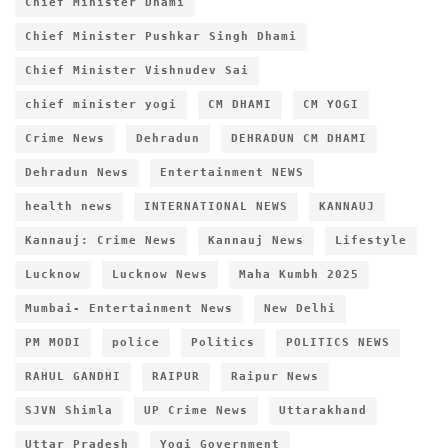
Chief Minister Dhami
Chief Minister Pushkar Singh Dhami
Chief Minister Vishnudev Sai
chief minister yogi
CM DHAMI
CM YOGI
Crime News
Dehradun
DEHRADUN CM DHAMI
Dehradun News
Entertainment NEWS
health news
INTERNATIONAL NEWS
KANNAUJ
Kannauj: Crime News
Kannauj News
Lifestyle
Lucknow
Lucknow News
Maha Kumbh 2025
Mumbai- Entertainment News
New Delhi
PM MODI
police
Politics
POLITICS NEWS
RAHUL GANDHI
RAIPUR
Raipur News
SJVN Shimla
UP Crime News
Uttarakhand
Uttar Pradesh
Yogi Government