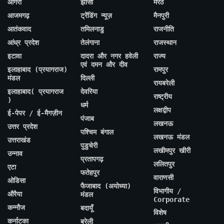
आगरा
झांसी
मेरठ
आजमगढ़
ट्रेंडिंग न्यूज़
मैनपुरी
आतंकवाद
तमिलनाडु
राजनीति
आंध्र प्रदेश
तेलंगाना
राजस्थान
इटावा
दादरा और नगर हवेली
राज्य
एवं दमन और दीव
इलाहाबाद (प्रयागराज)
रामपुर
मंडल
दिल्ली
रायबरेली
इलाहाबाद( प्रयागराज
देवरिया
राष्ट्रीय
)
धर्म
लक्षद्वीप
ई-पेपर / ई-मैगज़ीन
पंजाब
लखनऊ
उत्तर प्रदेश
पश्चिम बंगाल
लखनऊ मंडल
उत्तराखंड
पुडुचेरी
लखीमपुर खीरी
उन्नाव
प्रतापगढ़
ललितपुर
एटा
फतेहपुर
वाराणसी
ओडिसा
फैजाबाद (अयोध्या)
विभागीय /
औरैया
मंडल
Corporate
कन्नौज
बदायूँ
विशेष
कर्नाटका
बरेली