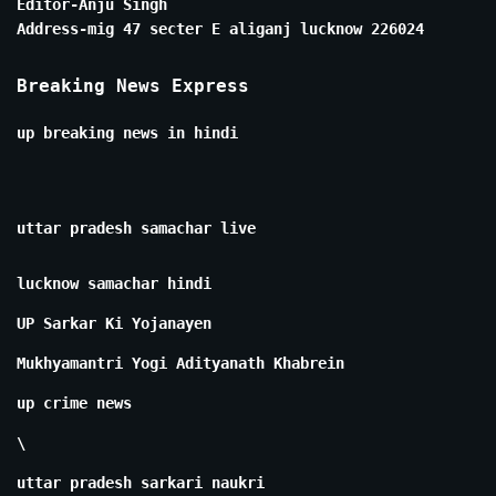
Editor-Anju Singh
Address-mig 47 secter E aliganj lucknow 226024
Breaking News Express
up breaking news in hindi
uttar pradesh samachar live
lucknow samachar hindi
UP Sarkar Ki Yojanayen
Mukhyamantri Yogi Adityanath Khabrein
up crime news
\
uttar pradesh sarkari naukri