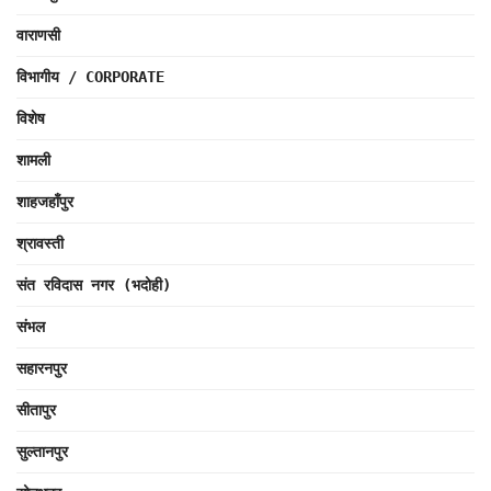
वाराणसी
विभागीय / CORPORATE
विशेष
शामली
शाहजहाँपुर
श्रावस्ती
संत रविदास नगर (भदोही)
संभल
सहारनपुर
सीतापुर
सुल्तानपुर