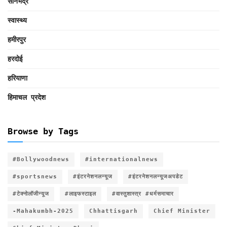
सोनभद्र
स्वास्थ्य
हमीरपुर
हरदोई
हरियाणा
हिमाचल प्रदेश
Browse by Tags
#Bollywoodnews
#internationalnews
#sportsnews
#इंटरनेशनलन्यूज
#इंटरनेशनलन्यूजअपडेट
#टेक्नोलॉजीन्यूज
#लाइफस्टाइल
#वास्तुशास्त्र #धर्मसमाचार
-Mahakumbh-2025
Chhattisgarh
Chief Minister