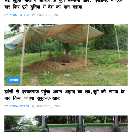
सेंट लुईस-भारतीय शतरंज के युवा सनसनी आर. प्रज्ञानंद ने एक
बार फिर पूरी दुनिया में देश का मान बढ़ाया
BY
NEWS-EDITOR
AUGUST 7, 2026
अपराध
झांसी से प्रयागराज पहुंचा अबान अहमद का शव,जुमे की नमाज के
बाद किया जाएगा सुपुर्द-ए-खाक
BY
NEWS-EDITOR
AUGUST 7, 2026