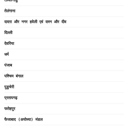
तमिलनाडु
तेलंगाना
दादरा और नगर हवेली एवं दमन और दीव
दिल्ली
देवरिया
धर्म
पंजाब
पश्चिम बंगाल
पुडुचेरी
प्रतापगढ़
फतेहपुर
फैजाबाद (अयोध्या) मंडल