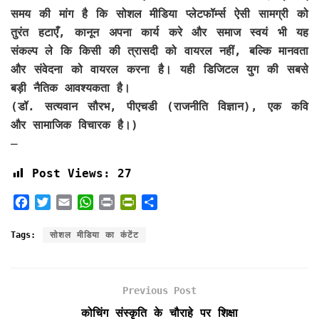
समय की मांग है कि सोशल मीडिया प्लेटफॉर्म्स ऐसी सामग्री को
तुरंत हटाएँ, कानून अपना कार्य करे और समाज स्वयं भी यह
संकल्प ले कि किसी की त्रासदी को वायरल नहीं, बल्कि मानवता
और संवेदना को वायरल करना है। यही डिजिटल युग की सबसे
बड़ी नैतिक आवश्यकता है।
(डॉ. सत्यवान सौरभ, पीएचडी (राजनीति विज्ञान), एक कवि
और सामाजिक विचारक है।)
—
Post Views:
27
F
T
E
W
P
P
S
a
w
m
h
r
r
h
c
i
a
a
i
i
a
Tags:
सोशल मीडिया का कंटेंट
e
t
i
t
n
n
r
b
t
l
s
t
t
e
o
e
A
F
Previous Post
o
r
p
r
k
p
i
कोचिंग संस्कृति के चौराहे पर शिक्षा