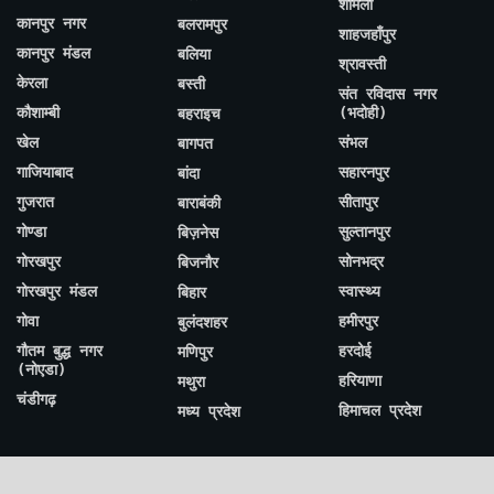
शामली
कानपुर नगर
बलरामपुर
शाहजहाँपुर
कानपुर मंडल
बलिया
श्रावस्ती
केरला
बस्ती
संत रविदास नगर
कौशाम्बी
(भदोही)
बहराइच
खेल
संभल
बागपत
गाजियाबाद
सहारनपुर
बांदा
गुजरात
सीतापुर
बाराबंकी
गोण्डा
सुल्तानपुर
बिज़नेस
गोरखपुर
सोनभद्र
बिजनौर
गोरखपुर मंडल
स्वास्थ्य
बिहार
गोवा
हमीरपुर
बुलंदशहर
गौतम बुद्ध नगर
हरदोई
मणिपुर
(नोएडा)
हरियाणा
मथुरा
चंडीगढ़
हिमाचल प्रदेश
मध्य प्रदेश
Archive By Months