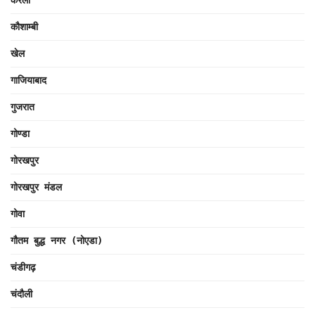
केरला
कौशाम्बी
खेल
गाजियाबाद
गुजरात
गोण्डा
गोरखपुर
गोरखपुर मंडल
गोवा
गौतम बुद्ध नगर (नोएडा)
चंडीगढ़
चंदौली