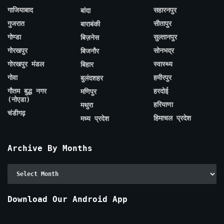
गाजियाबाद
सहारनपुर
बांदा
गुजरात
सीतापुर
बाराबंकी
गोण्डा
सुल्तानपुर
बिज़नेस
गोरखपुर
सोनभद्र
बिजनौर
गोरखपुर मंडल
स्वास्थ्य
बिहार
गोवा
हमीरपुर
बुलंदशहर
गौतम बुद्ध नगर
हरदोई
मणिपुर
(नोएडा)
हरियाणा
मथुरा
चंडीगढ़
हिमाचल प्रदेश
मध्य प्रदेश
Archive By Months
Archive
By
Months
Download Our Android App