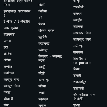
इलाहाबाद (प्रयागराज)
रामपुर
मंडल
दिल्ली
रायबरेली
इलाहाबाद( प्रयागराज
देवरिया
राष्ट्रीय
)
धर्म
लक्षद्वीप
ई-पेपर / ई-मैगज़ीन
पंजाब
लखनऊ
उत्तर प्रदेश
पश्चिम बंगाल
लखनऊ मंडल
उत्तराखंड
पुडुचेरी
लखीमपुर खीरी
उन्नाव
प्रतापगढ़
ललितपुर
एटा
फतेहपुर
वाराणसी
ओडिसा
फैजाबाद (अयोध्या)
विभागीय /
औरैया
मंडल
Corporate
कन्नौज
बदायूँ
विशेष
कर्नाटका
बरेली
शामली
कानपुर नगर
बलरामपुर
शाहजहाँपुर
कानपुर मंडल
बलिया
श्रावस्ती
केरला
बस्ती
संत रविदास नगर
कौशाम्बी
(भदोही)
बहराइच
खेल
संभल
बागपत