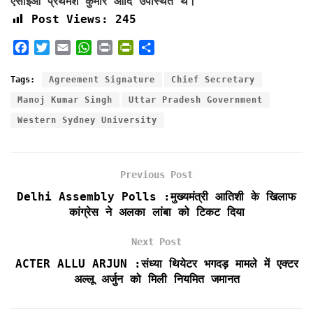
एसीईओ प्रथमेश कुमार आदि उपस्थित थे।
Post Views:
245
F
T
E
W
P
P
S
a
w
m
h
r
r
h
c
i
a
a
i
i
a
Tags:
Agreement Signature
Chief Secretary
e
t
i
t
n
n
r
Manoj Kumar Singh
Uttar Pradesh Government
b
t
l
s
t
t
e
Western Sydney University
o
e
A
F
o
r
p
r
k
p
i
e
Previous Post
n
Delhi Assembly Polls :मुख्यमंत्री आतिशी के खिलाफ
d
कांग्रेस ने अलका लांबा को टिकट दिया
l
y
Next Post
ACTER ALLU ARJUN :संध्या थियेटर भगदड़ मामले में एक्टर
अल्लू अर्जुन को मिली नियमित जमानत