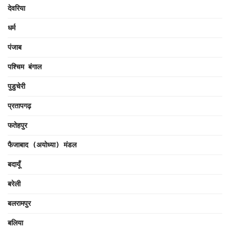
देवरिया
धर्म
पंजाब
पश्चिम बंगाल
पुडुचेरी
प्रतापगढ़
फतेहपुर
फैजाबाद (अयोध्या) मंडल
बदायूँ
बरेली
बलरामपुर
बलिया