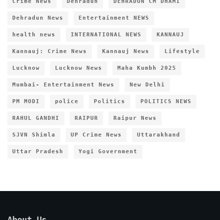
Crime News
Dehradun
DEHRADUN CM DHAMI
Dehradun News
Entertainment NEWS
health news
INTERNATIONAL NEWS
KANNAUJ
Kannauj: Crime News
Kannauj News
Lifestyle
Lucknow
Lucknow News
Maha Kumbh 2025
Mumbai- Entertainment News
New Delhi
PM MODI
police
Politics
POLITICS NEWS
RAHUL GANDHI
RAIPUR
Raipur News
SJVN Shimla
UP Crime News
Uttarakhand
Uttar Pradesh
Yogi Government
About Us