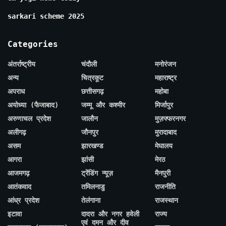
sarkari scheme 2025
Categories
अंतर्राष्ट्रीय
चंदौली
मनोरंजन
अन्य
चित्रकूट
महाराष्ट्र
अपराध
छत्तीसगढ़
महोबा
अयोध्या (फैजाबाद)
जम्मू और कश्मीर
मिर्जापुर
अरुणाचल प्रदेश
जालौन
मुज़फ्फरनगर
अलीगढ़
जौनपुर
मुरादाबाद
असम
झारखण्ड
मेघालय
आगरा
झांसी
मेरठ
आजमगढ़
ट्रेंडिंग न्यूज़
मैनपुरी
आतंकवाद
तमिलनाडु
राजनीति
आंध्र प्रदेश
तेलंगाना
राजस्थान
इटावा
दादरा और नगर हवेली
राज्य
एवं दमन और दीव