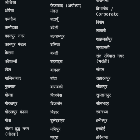
वाराणसी
ओडिसा
फैजाबाद (अयोध्या)
विभागीय /
औरैया
मंडल
Corporate
कन्नौज
बदायूँ
विशेष
कर्नाटका
बरेली
शामली
कानपुर नगर
बलरामपुर
शाहजहाँपुर
कानपुर मंडल
बलिया
श्रावस्ती
केरला
बस्ती
संत रविदास नगर
कौशाम्बी
(भदोही)
बहराइच
खेल
संभल
बागपत
गाजियाबाद
सहारनपुर
बांदा
गुजरात
सीतापुर
बाराबंकी
गोण्डा
सुल्तानपुर
बिज़नेस
गोरखपुर
सोनभद्र
बिजनौर
गोरखपुर मंडल
स्वास्थ्य
बिहार
गोवा
हमीरपुर
बुलंदशहर
गौतम बुद्ध नगर
हरदोई
मणिपुर
(नोएडा)
हरियाणा
मथुरा