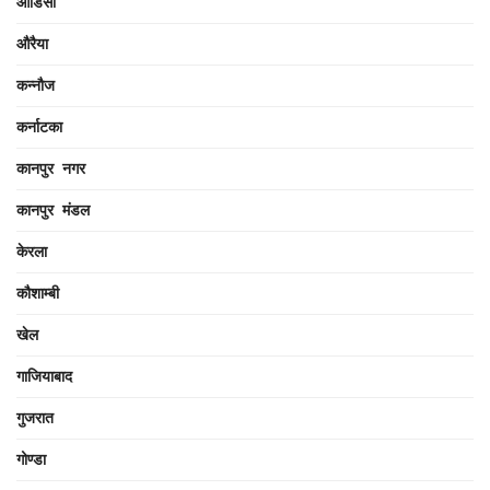
ओडिसा
औरैया
कन्नौज
कर्नाटका
कानपुर नगर
कानपुर मंडल
केरला
कौशाम्बी
खेल
गाजियाबाद
गुजरात
गोण्डा