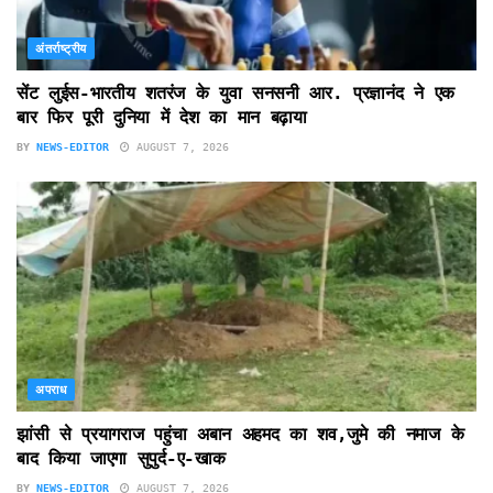
अंतर्राष्ट्रीय
सेंट लुईस-भारतीय शतरंज के युवा सनसनी आर. प्रज्ञानंद ने एक
बार फिर पूरी दुनिया में देश का मान बढ़ाया
BY
NEWS-EDITOR
AUGUST 7, 2026
अपराध
झांसी से प्रयागराज पहुंचा अबान अहमद का शव,जुमे की नमाज के
बाद किया जाएगा सुपुर्द-ए-खाक
BY
NEWS-EDITOR
AUGUST 7, 2026