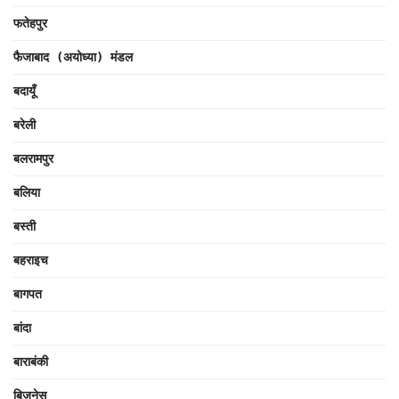
फतेहपुर
फैजाबाद (अयोध्या) मंडल
बदायूँ
बरेली
बलरामपुर
बलिया
बस्ती
बहराइच
बागपत
बांदा
बाराबंकी
बिज़नेस