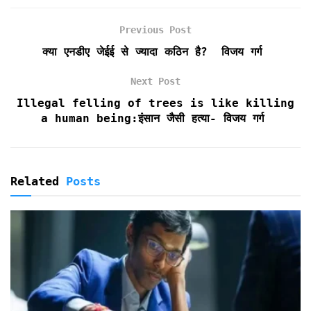
b
t
l
s
t
t
e
o
e
A
F
Previous Post
o
r
p
r
k
p
i
क्या एनडीए जेईई से ज्यादा कठिन है? विजय गर्ग
e
n
Next Post
d
Illegal felling of trees is like killing
l
a human being:इंसान जैसी हत्या- विजय गर्ग
y
Related
Posts