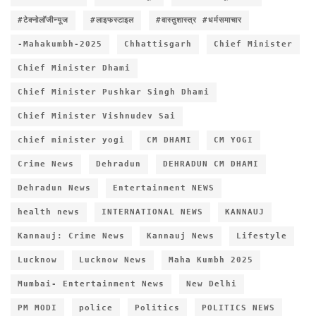
#टेक्नोलॉजीन्यूज
#लाइफस्टाइल
#वास्तुशास्त्र #धर्मसमाचार
-Mahakumbh-2025
Chhattisgarh
Chief Minister
Chief Minister Dhami
Chief Minister Pushkar Singh Dhami
Chief Minister Vishnudev Sai
chief minister yogi
CM DHAMI
CM YOGI
Crime News
Dehradun
DEHRADUN CM DHAMI
Dehradun News
Entertainment NEWS
health news
INTERNATIONAL NEWS
KANNAUJ
Kannauj: Crime News
Kannauj News
Lifestyle
Lucknow
Lucknow News
Maha Kumbh 2025
Mumbai- Entertainment News
New Delhi
PM MODI
police
Politics
POLITICS NEWS