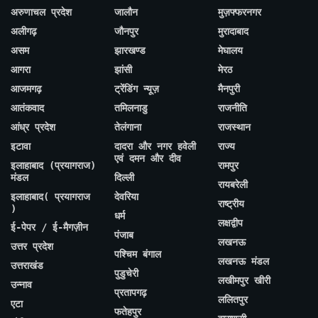
अरुणाचल प्रदेश
जालौन
मुज़फ्फरनगर
अलीगढ़
जौनपुर
मुरादाबाद
असम
झारखण्ड
मेघालय
आगरा
झांसी
मेरठ
आजमगढ़
ट्रेंडिंग न्यूज़
मैनपुरी
आतंकवाद
तमिलनाडु
राजनीति
आंध्र प्रदेश
तेलंगाना
राजस्थान
इटावा
दादरा और नगर हवेली
राज्य
एवं दमन और दीव
इलाहाबाद (प्रयागराज)
रामपुर
मंडल
दिल्ली
रायबरेली
इलाहाबाद( प्रयागराज
देवरिया
राष्ट्रीय
)
धर्म
लक्षद्वीप
ई-पेपर / ई-मैगज़ीन
पंजाब
लखनऊ
उत्तर प्रदेश
पश्चिम बंगाल
लखनऊ मंडल
उत्तराखंड
पुडुचेरी
लखीमपुर खीरी
उन्नाव
प्रतापगढ़
ललितपुर
एटा
फतेहपुर