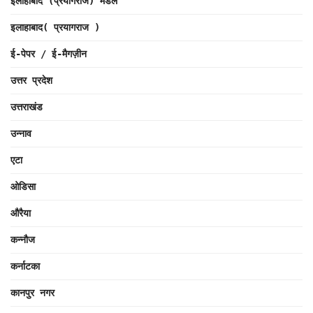
इलाहाबाद (प्रयागराज) मंडल
इलाहाबाद( प्रयागराज )
ई-पेपर / ई-मैगज़ीन
उत्तर प्रदेश
उत्तराखंड
उन्नाव
एटा
ओडिसा
औरैया
कन्नौज
कर्नाटका
कानपुर नगर