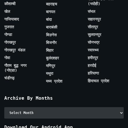
कौशाम्बी
(भदोही)
बहराइच
खेल
संभल
बागपत
गाजियाबाद
सहारनपुर
बांदा
गुजरात
सीतापुर
बाराबंकी
गोण्डा
सुल्तानपुर
बिज़नेस
गोरखपुर
सोनभद्र
बिजनौर
गोरखपुर मंडल
स्वास्थ्य
बिहार
गोवा
हमीरपुर
बुलंदशहर
गौतम बुद्ध नगर
हरदोई
मणिपुर
(नोएडा)
हरियाणा
मथुरा
चंडीगढ़
हिमाचल प्रदेश
मध्य प्रदेश
Archive By Months
Archive
By
Months
Download Our Android App