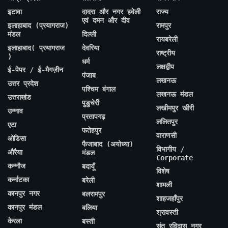
इटावा
दादरा और नगर हवेली
राज्य
एवं दमन और दीव
इलाहाबाद (प्रयागराज)
रामपुर
मंडल
दिल्ली
रायबरेली
इलाहाबाद( प्रयागराज
देवरिया
राष्ट्रीय
)
धर्म
लक्षद्वीप
ई-पेपर / ई-मैगज़ीन
पंजाब
लखनऊ
उत्तर प्रदेश
पश्चिम बंगाल
लखनऊ मंडल
उत्तराखंड
पुडुचेरी
लखीमपुर खीरी
उन्नाव
प्रतापगढ़
ललितपुर
एटा
फतेहपुर
वाराणसी
ओडिसा
फैजाबाद (अयोध्या)
विभागीय /
औरैया
मंडल
Corporate
कन्नौज
बदायूँ
विशेष
कर्नाटका
बरेली
शामली
कानपुर नगर
बलरामपुर
शाहजहाँपुर
कानपुर मंडल
बलिया
श्रावस्ती
केरला
बस्ती
संत रविदास नगर