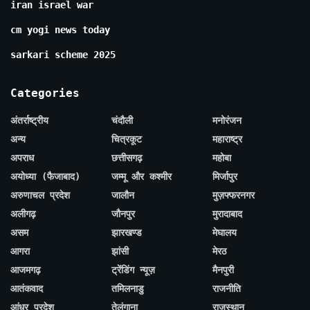
iran israel war
cm yogi news today
sarkari scheme 2025
Categories
अंतर्राष्ट्रीय
चंदौली
मनोरंजन
अन्य
चित्रकूट
महाराष्ट्र
अपराध
छत्तीसगढ़
महोबा
अयोध्या (फैजाबाद)
जम्मू और कश्मीर
मिर्जापुर
अरुणाचल प्रदेश
जालौन
मुज़फ्फरनगर
अलीगढ़
जौनपुर
मुरादाबाद
असम
झारखण्ड
मेघालय
आगरा
झांसी
मेरठ
आजमगढ़
ट्रेंडिंग न्यूज़
मैनपुरी
आतंकवाद
तमिलनाडु
राजनीति
आंध्र प्रदेश
तेलंगाना
राजस्थान