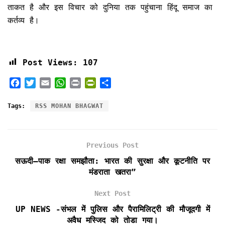
ताकत है और इस विचार को दुनिया तक पहुंचाना हिंदू समाज का
कर्तव्य है।
Post Views:
107
F
T
E
W
P
P
S
a
w
m
h
r
r
h
c
i
a
a
i
i
a
Tags:
RSS MOHAN BHAGWAT
e
t
i
t
n
n
r
b
t
l
s
t
t
e
o
e
A
F
Previous Post
o
r
p
r
k
p
i
सऊदी–पाक रक्षा समझौता: भारत की सुरक्षा और कूटनीति पर
e
मंडराता खतरा”
n
d
Next Post
l
UP NEWS -संभल में पुलिस और पैरामिलिट्री की मौजूदगी में
y
अवैध मस्जिद को तोडा गया।