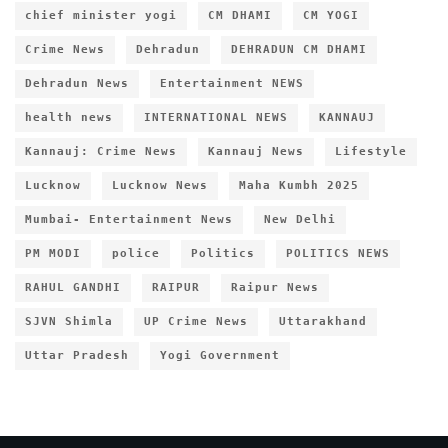
chief minister yogi
CM DHAMI
CM YOGI
Crime News
Dehradun
DEHRADUN CM DHAMI
Dehradun News
Entertainment NEWS
health news
INTERNATIONAL NEWS
KANNAUJ
Kannauj: Crime News
Kannauj News
Lifestyle
Lucknow
Lucknow News
Maha Kumbh 2025
Mumbai- Entertainment News
New Delhi
PM MODI
police
Politics
POLITICS NEWS
RAHUL GANDHI
RAIPUR
Raipur News
SJVN Shimla
UP Crime News
Uttarakhand
Uttar Pradesh
Yogi Government