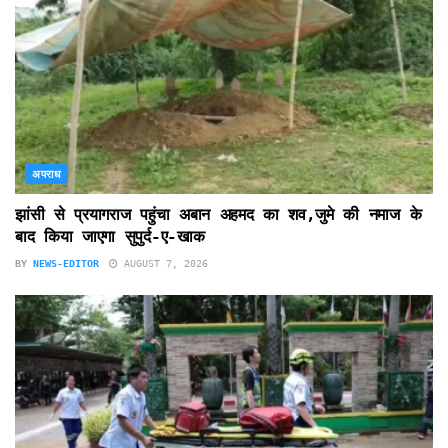
अपराध
झांसी से प्रयागराज पहुंचा अबान अहमद का शव,जुमे की नमाज के
बाद किया जाएगा सुपुर्द-ए-खाक
BY
NEWS-EDITOR
AUGUST 7, 2026