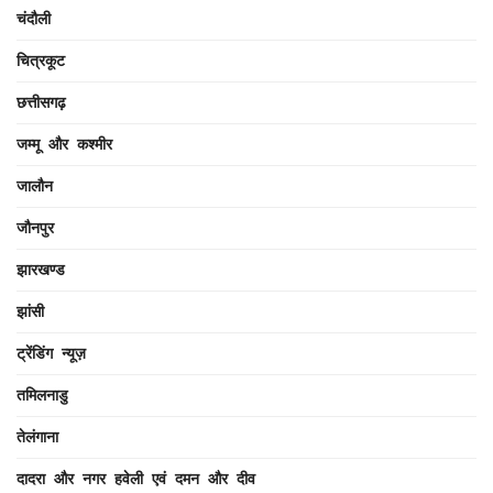
चंदौली
चित्रकूट
छत्तीसगढ़
जम्मू और कश्मीर
जालौन
जौनपुर
झारखण्ड
झांसी
ट्रेंडिंग न्यूज़
तमिलनाडु
तेलंगाना
दादरा और नगर हवेली एवं दमन और दीव