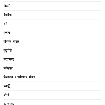
दिल्ली
देवरिया
धर्म
पंजाब
पश्चिम बंगाल
पुडुचेरी
प्रतापगढ़
फतेहपुर
फैजाबाद (अयोध्या) मंडल
बदायूँ
बरेली
बलरामपुर